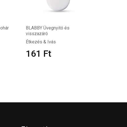
pohár
BLABBY Üvegnyitó és
visszazáró
Étkezés & Ivás
161
Ft