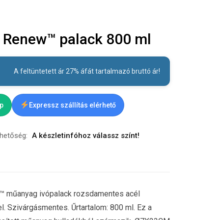
 Renew™ palack 800 ml
A feltüntetett ár 27% áfát tartalmazó bruttó ár!
ap
Expressz szállítás elérhető
rhetőség:
A készletinfóhoz válassz színt!
™ műanyag ivópalack rozsdamentes acél
lel. Szivárgásmentes. Űrtartalom: 800 ml. Ez a