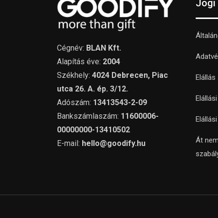
Jogi
Általá
Cégnév:
BLAN Kft.
Adatvé
Alapítás éve:
2004
Székhely:
4024 Debrecen, Piac
Elállás
utca 26. A. ép. 3/12.
Elállás
Adószám:
13413543-2-09
Bankszámlaszám:
11600006-
Elállás
00000000-13410502
Át nem
E-mail:
hello@goodify.hu
szabál