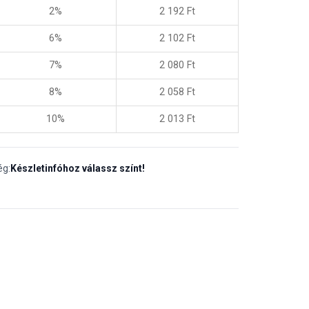
2%
2 192
Ft
6%
2 102
Ft
7%
2 080
Ft
8%
2 058
Ft
10%
2 013
Ft
ég:
Készletinfóhoz válassz színt!