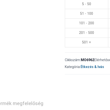
5 - 50
51 - 100
101 - 200
201 - 500
501 +
Cikkszám:
MO6962
Elérhetős
Kategória:
Étkezés & Ivás
rmék megfelelőség