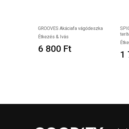
GROOVES Akáciafa vágódeszka
SPIC
terít
Étkezés & Ivás
Étke
6 800
Ft
1