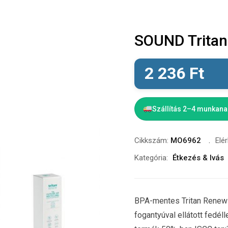
SOUND Tritan
2 236
Ft
Szállítás 2–4 munkan
Cikkszám:
MO6962
Elé
Kategória:
Étkezés & Ivás
BPA-mentes Tritan Renew
fogantyúval ellátott fedél