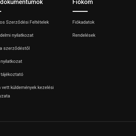
 dokumentumok
Fiókom
nos Szerződési Feltételek
Fiókadatok
delmi nyilatkozat
Rendelések
 a szerződéstől
i nyilatkozat
i tájékoztató
 vett küldemények kezelési
yzata