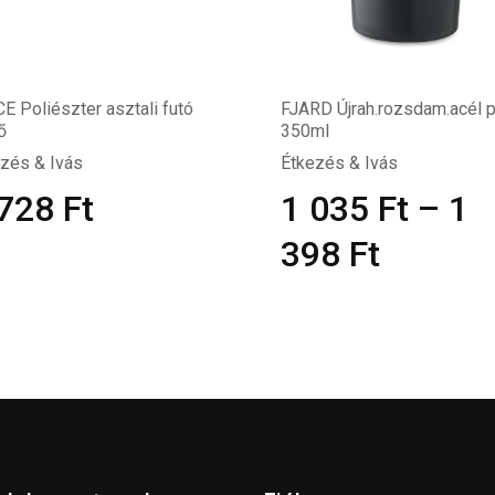
E Poliészter asztali futó
FJARD Újrah.rozsdam.acél 
ő
350ml
zés & Ivás
Étkezés & Ivás
 728
Ft
1 035
Ft
–
1
398
Ft