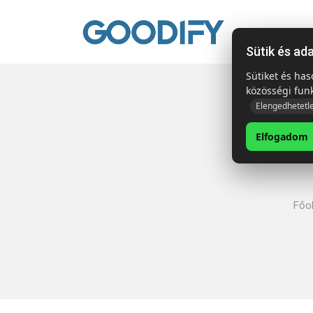
Kezdől
Sütik és ad
Sütiket és ha
közösségi fun
Elengedhetetl
Elfogadom
Főol