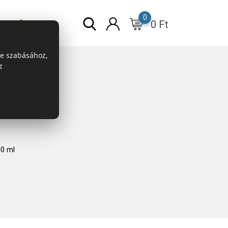
0
0
Ft
r
ESG
re szabásához,
z
0 ml