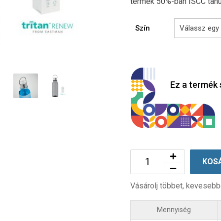
termék 50%-ban ISCC tan
Szín
Ez a termék 
KOS
Vásárolj többet, kevesebb
Mennyiség