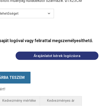
úsított műanyag hulladékból származik. Ø7X23CM
saját logóval vagy felirattal megszemélyesíthető.
Árajánlatot kérek logózásra
ÁRBA TESZEM
ért!
Kedvezmény mértéke
Kedvezményes ár