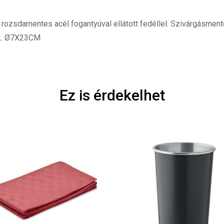
zsdamentes acél fogantyúval ellátott fedéllel. Szivárgásmente
ik. Ø7X23CM
Ez is érdekelhet