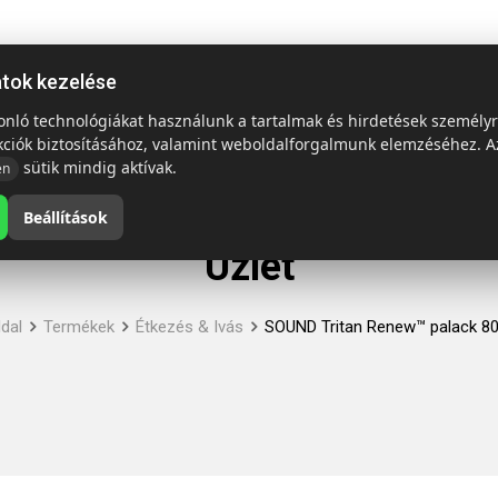
ap
Termékek
Emblémázás és szállítás
Tech = Kedvező á
atok kezelése
sonló technológiákat használunk a tartalmak és hirdetések személy
kciók biztosításához, valamint weboldalforgalmunk elemzéséhez. A
sütik mindig aktívak.
en
Beállítások
Üzlet
dal
Termékek
Étkezés & Ivás
SOUND Tritan Renew™ palack 80