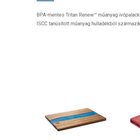
BPA-mentes Tritan Renew™ műanyag ivópalack ro
ISCC tanúsított műanyag hulladékból származ