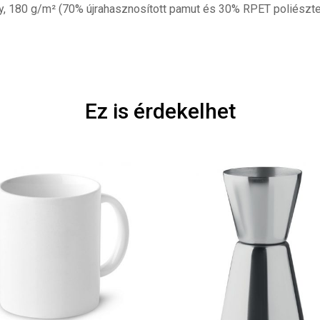
ny, 180 g/m² (70% újrahasznosított pamut és 30% RPET poliészte
Ez is érdekelhet