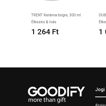
TRENT Kerámia bögre, 300 ml
DUBL
Étkezés & Ivás
Étke
1 264
Ft
1
Jogi
Általá