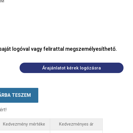
CM
saját logóval vagy felirattal megszemélyesíthető.
Árajánlatot kérek logózásra
ÁRBA TESZEM
ért!
Kedvezmény mértéke
Kedvezményes ár