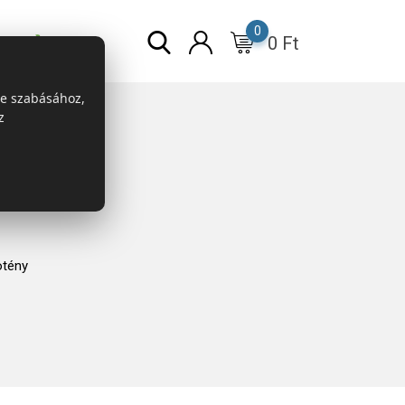
0
0
Ft
r
ESG
re szabásához,
z
ötény