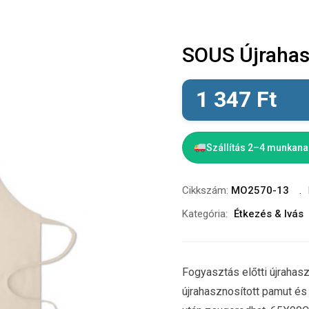
SOUS Újrahas
1 347
Ft
Szállítás 2–4 munkan
Cikkszám:
MO2570-13
Kategória:
Étkezés & Ivás
Fogyasztás előtti újrahas
újrahasznosított pamut és