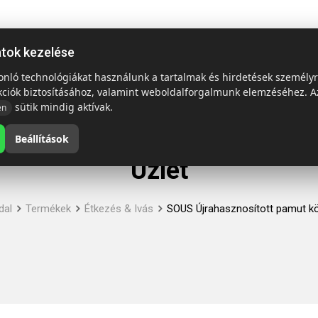
ap
Termékek
Emblémázás és szállítás
Tech = Kedvező á
atok kezelése
sonló technológiákat használunk a tartalmak és hirdetések személy
kciók biztosításához, valamint weboldalforgalmunk elemzéséhez. A
sütik mindig aktívak.
en
Beállítások
Üzlet
dal
Termékek
Étkezés & Ivás
SOUS Újrahasznosított pamut k