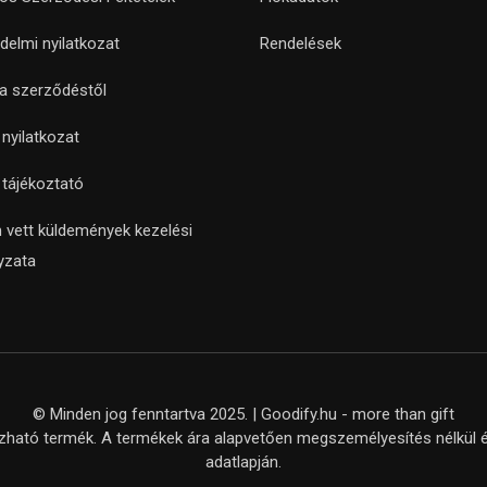
delmi nyilatkozat
Rendelések
 a szerződéstől
i nyilatkozat
i tájékoztató
 vett küldemények kezelési
yzata
© Minden jog fenntartva 2025. | Goodify.hu - more than gift
ató termék. A termékek ára alapvetően megszemélyesítés nélkül ér
adatlapján.