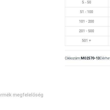
5 - 50
51 - 100
101 - 200
201 - 500
501 +
Cikkszám:
MO2570-13
Elérhe
rmék megfelelőség