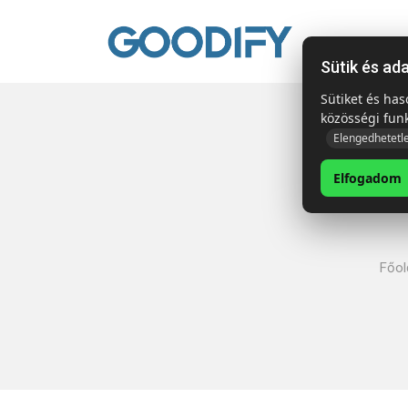
Kezdől
Sütik és ad
Sütiket és ha
közösségi fun
Elengedhetetl
Elfogadom
Főol