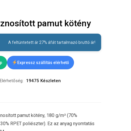
znosított pamut kötény
A feltüntetett ár 27% áfát tartalmazó bruttó ár!
ap
Expressz szállítás elérhető
Elérhetőség:
19475 Készleten
znosított pamut kötény, 180 g/m² (70%
 30% RPET poliészter). Ez az anyag nyomtatás