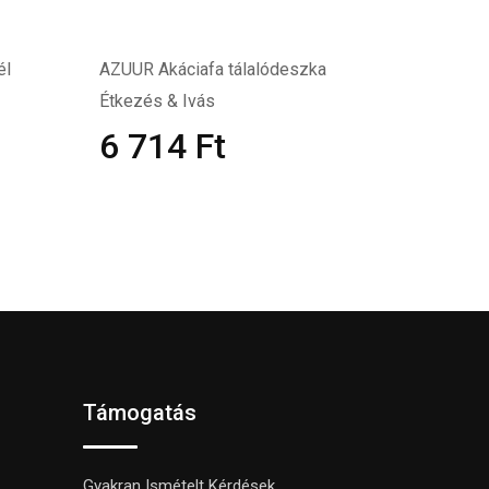
él
AZUUR Akáciafa tálalódeszka
Étkezés & Ivás
6 714
Ft
Támogatás
Gyakran Ismételt Kérdések