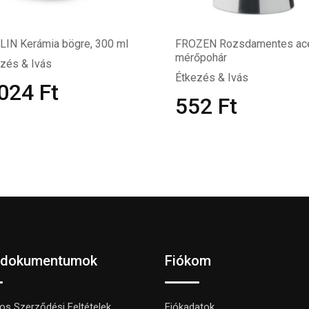
IN Kerámia bögre, 300 ml
FROZEN Rozsdamentes ac
mérőpohár
zés & Ivás
Étkezés & Ivás
 024
Ft
552
Ft
 dokumentumok
Fiókom
nos Szerződési Feltételek
Fiókadatok