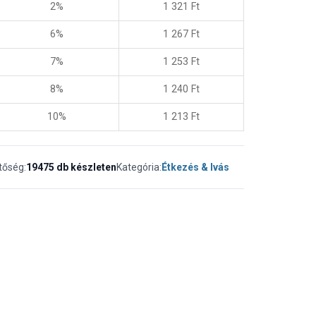
2%
1 321
Ft
6%
1 267
Ft
7%
1 253
Ft
8%
1 240
Ft
10%
1 213
Ft
tőség:
19475 db készleten
Kategória:
Étkezés & Ivás