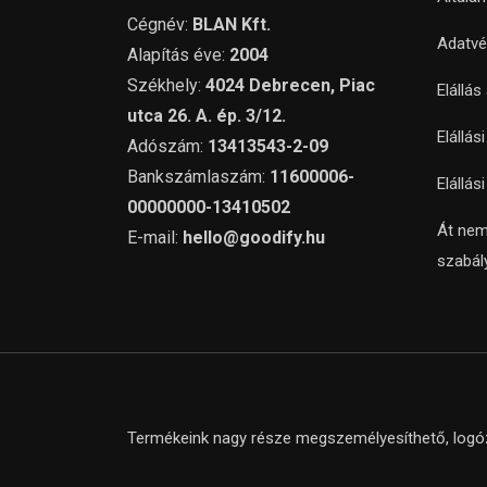
Cégnév:
BLAN Kft.
Adatvé
Alapítás éve:
2004
Székhely:
4024 Debrecen, Piac
Elállás
utca 26. A. ép. 3/12.
Elállás
Adószám:
13413543-2-09
Bankszámlaszám:
11600006-
Elállás
00000000-13410502
Át nem
E-mail:
hello@goodify.hu
szabál
Termékeink nagy része megszemélyesíthető, logózh