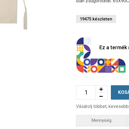
után zsugorodhat. 65X90
19475 készleten
Ez a termék 
KOS
Vásárolj többet, kevesebb
Mennyiség