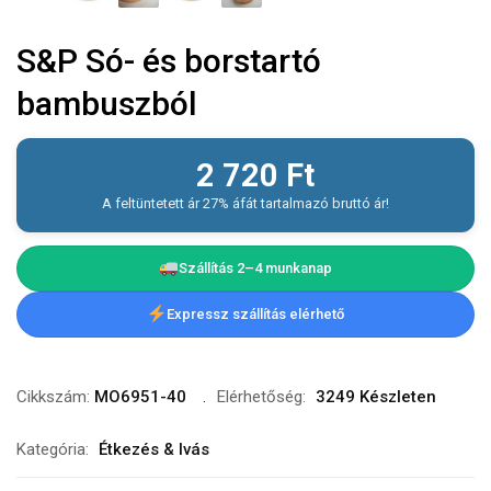
S&P Só- és borstartó
bambuszból
2 720
Ft
A feltüntetett ár 27% áfát tartalmazó bruttó ár!
Szállítás 2–4 munkanap
Expressz szállítás elérhető
Cikkszám:
MO6951-40
Elérhetőség:
3249 Készleten
Kategória:
Étkezés & Ivás