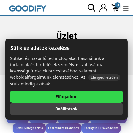
0
Üzlet
Sütik és adatok kezelése
Főoldal
Termékek
Étkezés & Ivás
S&P Só- és borstartó
bambuszból
Sütiket és hasonló technológiákat használunk a
tartalmak és hirdetések személyre szabásához,
közösségi funkciók biztosításához, valamint
weboldalforgalmunk elemzéséhez. Az
Elengedhetetlen
sütik mindig aktívak.
Elfogadom
Iroda & Írás
Táskák & Utazás
Étkezés & Ivás
Szóróajándék & Szerszám
Beállítások
Technológia & Kiegészítők
Wellness & Ápolás
Sport & Szabadidő
Újdonságok
Karácsony & Tél
Gyerekek & játékok
Ruházat & Kiegészítők
Textil & Kiegészítők
Last Minute Brandbox
Esernyők & Esővédelem