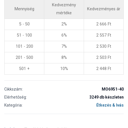
Kedvezmény
Mennyiség
Kedvezményes ár
mértéke
5 - 50
2%
2 666
Ft
51 - 100
6%
2 557
Ft
101 - 200
7%
2 530
Ft
201 - 500
8%
2 503
Ft
501 +
10%
2 448
Ft
Cikkszám:
MO6951-40
Elérhetőség:
3249 db készleten
Kategória:
Étkezés & Ivás