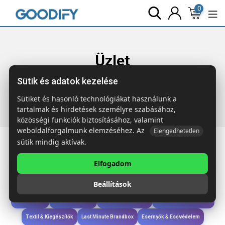
0
Üzlet
Sütik és adatok kezelése
Főoldal
Termékek
Iroda & Írás
SQUARE 4 portos USB
elosztó
Sütiket és hasonló technológiákat használunk a
tartalmak és hirdetések személyre szabásához,
közösségi funkciók biztosításához, valamint
weboldalforgalmunk elemzéséhez. Az
Elengedhetetlen
sütik mindig aktívak.
Elfogadom
Iroda & Írás
Táskák & Utazás
Étkezés & Ivás
Szóróajándék & Szerszám
Beállítások
Technológia & Kiegészítők
Wellness & Ápolás
Sport & Szabadidő
Újdonságok
Karácsony & Tél
Gyerekek & játékok
Ruházat & Kiegészítők
Textil & Kiegészítők
Last Minute Brandbox
Esernyők & Esővédelem