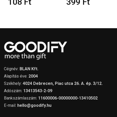
108
Ft
399
Ft
Cégnév:
BLAN Kft.
Alapítás éve:
2004
Székhely:
4024 Debrecen, Piac utca 26. A. ép. 3/12.
Adószám:
13413543-2-09
Bankszámlaszám:
11600006-00000000-13410502
E-mail:
hello@goodify.hu