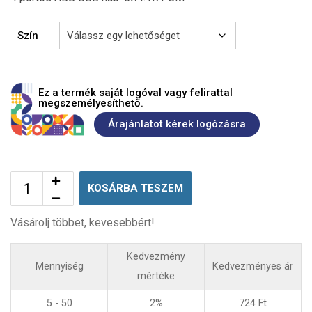
Szín
Ez a termék saját logóval vagy felirattal
megszemélyesíthető.
Árajánlatot kérek logózásra
KOSÁRBA TESZEM
Vásárolj többet, kevesebbért!
Kedvezmény
Mennyiség
Kedvezményes ár
mértéke
5 - 50
2%
724
Ft