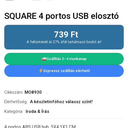
SQUARE 4 portos USB elosztó
739
Ft
A feltüntetett ár 27% áfát tartalmazó bruttó ár!
Szállítás 2–4 munkanap
Expressz szállítás elérhető
Cikkszám:
MO8930
Elérhetőség:
A készletinfóhoz válassz színt!
Kategória:
Iroda & Írás
4 portos ABS USB hub. 5X4.1X1 CM