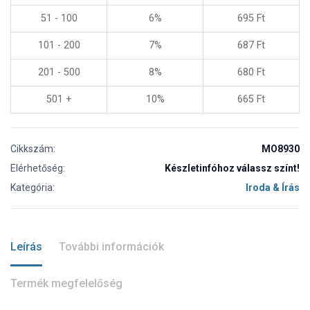
51 - 100
6%
695
Ft
101 - 200
7%
687
Ft
201 - 500
8%
680
Ft
501 +
10%
665
Ft
Cikkszám:
MO8930
Elérhetőség:
Készletinfóhoz válassz színt!
Kategória:
Iroda & Írás
Leírás
További információk
Termék megfelelőség