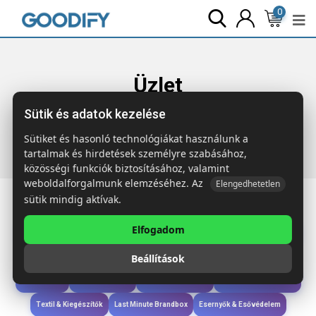
0
Üzlet
Sütik és adatok kezelése
Főoldal
Termékek
Iroda & Írás
STANDUP Műanyag toll
állvánnyal
Sütiket és hasonló technológiákat használunk a
tartalmak és hirdetések személyre szabásához,
közösségi funkciók biztosításához, valamint
weboldalforgalmunk elemzéséhez. Az
Elengedhetetlen
sütik mindig aktívak.
Elfogadom
Iroda & Írás
Táskák & Utazás
Étkezés & Ivás
Szóróajándék & Szerszám
Beállítások
Technológia & Kiegészítők
Wellness & Ápolás
Sport & Szabadidő
Újdonságok
Karácsony & Tél
Gyerekek & játékok
Ruházat & Kiegészítők
Textil & Kiegészítők
Last Minute Brandbox
Esernyők & Esővédelem