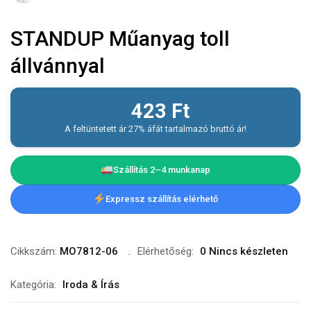
STANDUP Műanyag toll
állvánnyal
423
Ft
A feltüntetett ár 27% áfát tartalmazó bruttó ár!
Szállítás 2–4 munkanap
Expressz szállítás elérhető
Cikkszám:
MO7812-06
Elérhetőség:
0 Nincs készleten
Kategória:
Iroda & Írás