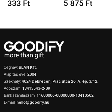
333
Ft
5 875
Ft
Cégnév:
BLAN Kft.
Alapítás éve:
2004
Székhely:
4024 Debrecen, Piac utca 26. A. ép. 3/12.
Adószám:
13413543-2-09
Bankszámlaszám:
11600006-00000000-13410502
E-mail:
hello@goodify.hu