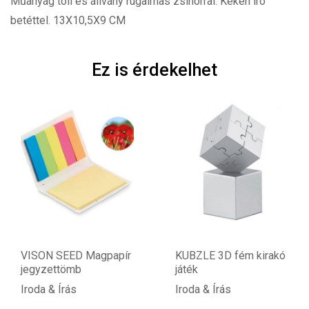
Műanyag toll és állvány rugalmas zsinórral. Kéken író
betéttel. 13X10,5X9 CM
Ez is érdekelhet
VISON SEED Magpapír
KUBZLE 3D fém kirakó
jegyzettömb
játék
Iroda & Írás
Iroda & Írás