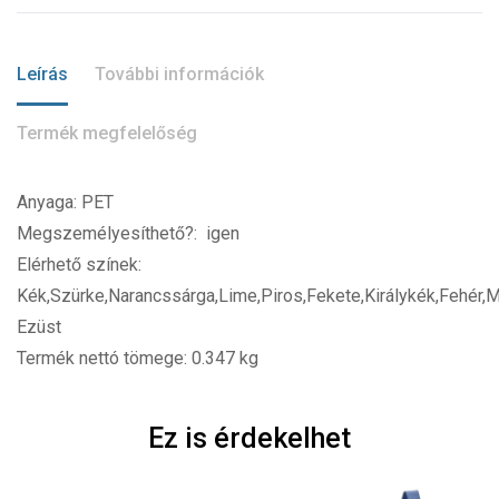
Leírás
További információk
Termék megfelelőség
Anyaga: PET
Megszemélyesíthető?: igen
Elérhető színek:
Kék,Szürke,Narancssárga,Lime,Piros,Fekete,Királykék,Fehér,M
Ezüst
Termék nettó tömege: 0.347 kg
Ez is érdekelhet