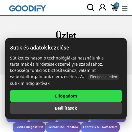
0
Üzlet
Sütik és adatok kezelése
Főoldal
Termékek
Táskák & Utazás
STAVENGER Polár
takaró 180 g
Sütiket és hasonló technológiákat használunk a
tartalmak és hirdetések személyre szabásához,
közösségi funkciók biztosításához, valamint
weboldalforgalmunk elemzéséhez. Az
Elengedhetetlen
sütik mindig aktívak.
Elfogadom
Iroda & Írás
Táskák & Utazás
Étkezés & Ivás
Szóróajándék & Szerszám
Beállítások
Technológia & Kiegészítők
Wellness & Ápolás
Sport & Szabadidő
Újdonságok
Karácsony & Tél
Gyerekek & játékok
Ruházat & Kiegészítők
Textil & Kiegészítők
Last Minute Brandbox
Esernyők & Esővédelem