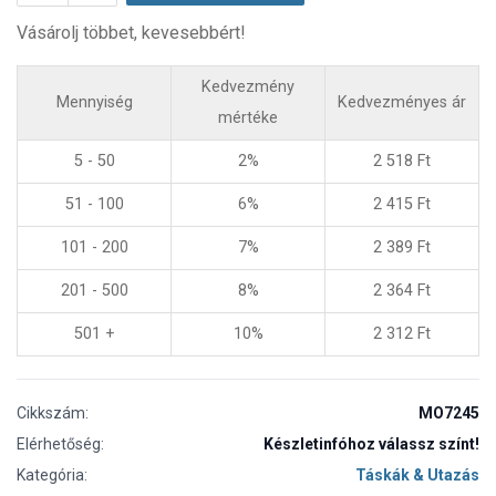
Vásárolj többet, kevesebbért!
Kedvezmény
Mennyiség
Kedvezményes ár
mértéke
5 - 50
2%
2 518
Ft
51 - 100
6%
2 415
Ft
101 - 200
7%
2 389
Ft
201 - 500
8%
2 364
Ft
501 +
10%
2 312
Ft
Cikkszám:
MO7245
Elérhetőség:
Készletinfóhoz válassz színt!
Kategória:
Táskák & Utazás