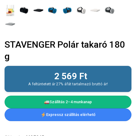
STAVENGER Polár takaró 180
g
2 569
Ft
A feltüntetett ár 27% áfát tartalmazó bruttó ár!
Szállítás 2–4 munkanap
Expressz szállítás elérhető