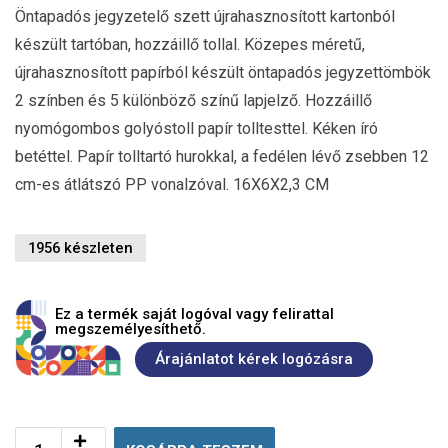
Öntapadós jegyzetelő szett újrahasznosított kartonból
készült tartóban, hozzáillő tollal. Közepes méretű,
újrahasznosított papírból készült öntapadós jegyzettömbök
2 színben és 5 különböző színű lapjelző. Hozzáillő
nyomógombos golyóstoll papír tolltesttel. Kéken író
betéttel. Papír tolltartó hurokkal, a fedélen lévő zsebben 12
cm-es átlátszó PP vonalzóval. 16X6X2,3 CM
1956 készleten
Ez a termék saját logóval vagy felirattal
megszemélyesíthető.
Árajánlatot kérek logózásra