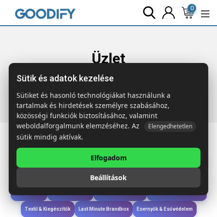
0
Üzlet
Sütik és adatok kezelése
Főoldal
Termékek
Iroda & Írás
STIBOX Irodai szett papír
dobozban
Sütiket és hasonló technológiákat használunk a
tartalmak és hirdetések személyre szabásához,
közösségi funkciók biztosításához, valamint
weboldalforgalmunk elemzéséhez. Az
Elengedhetetlen
sütik mindig aktívak.
Elfogadom
Iroda & Írás
Táskák & Utazás
Étkezés & Ivás
Szóróajándék & Szerszám
Beállítások
Technológia & Kiegészítők
Wellness & Ápolás
Sport & Szabadidő
Újdonságok
Karácsony & Tél
Gyerekek & játékok
Ruházat & Kiegészítők
Textil & Kiegészítők
Last Minute Brandbox
Esernyők & Esővédelem