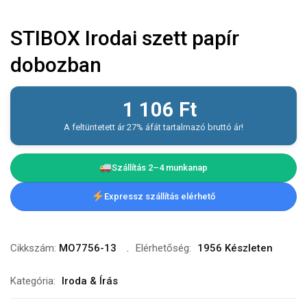
STIBOX Irodai szett papír
dobozban
1 106
Ft
A feltüntetett ár 27% áfát tartalmazó bruttó ár!
Szállítás 2–4 munkanap
Expressz szállítás elérhető
Cikkszám:
MO7756-13
Elérhetőség:
1956 Készleten
Kategória:
Iroda & Írás