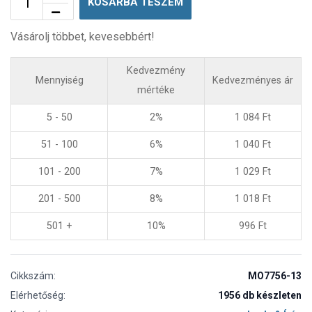
KOSÁRBA TESZEM
Vásárolj többet, kevesebbért!
Kedvezmény
Mennyiség
Kedvezményes ár
mértéke
5 - 50
2%
1 084
Ft
51 - 100
6%
1 040
Ft
101 - 200
7%
1 029
Ft
201 - 500
8%
1 018
Ft
501 +
10%
996
Ft
Cikkszám:
MO7756-13
Elérhetőség:
1956 db készleten