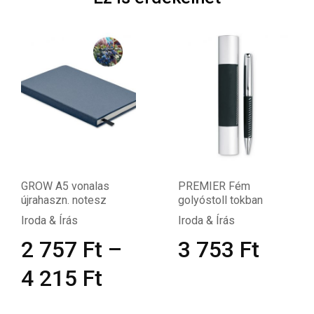
alas
PREMIER Fém
RIPPER Időjá
tesz
golyóstoll tokban
állomás és ór
Iroda & Írás
Iroda & Írás
Ft
–
3 753
Ft
3 236
Ft