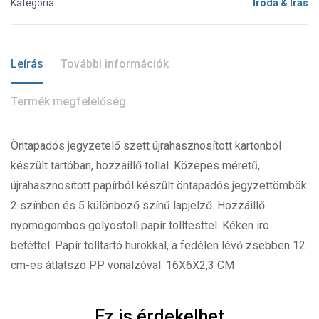
Kategória:
Iroda & Írás
Leírás
További információk
Termék megfelelőség
Öntapadós jegyzetelő szett újrahasznosított kartonból
készült tartóban, hozzáillő tollal. Közepes méretű,
újrahasznosított papírból készült öntapadós jegyzettömbök
2 színben és 5 különböző színű lapjelző. Hozzáillő
nyomógombos golyóstoll papír tolltesttel. Kéken író
betéttel. Papír tolltartó hurokkal, a fedélen lévő zsebben 12
cm-es átlátszó PP vonalzóval. 16X6X2,3 CM
Ez is érdekelhet