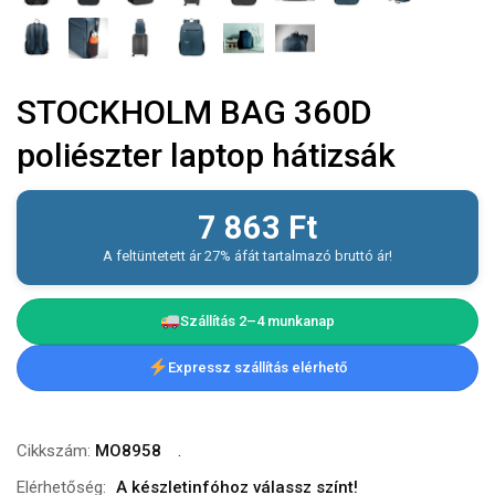
STOCKHOLM BAG 360D
poliészter laptop hátizsák
7 863
Ft
A feltüntetett ár 27% áfát tartalmazó bruttó ár!
Szállítás 2–4 munkanap
Expressz szállítás elérhető
Cikkszám:
MO8958
Elérhetőség:
A készletinfóhoz válassz színt!