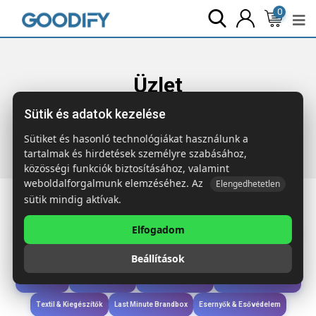
0
Üzlet
Sütik és adatok kezelése
Főoldal
Termékek
Táskák & Utazás
STOCKHOLM BAG
360D poliészter laptop hátizsák
Sütiket és hasonló technológiákat használunk a
tartalmak és hirdetések személyre szabásához,
közösségi funkciók biztosításához, valamint
weboldalforgalmunk elemzéséhez. Az
Elengedhetetlen
sütik mindig aktívak.
Elfogadom
Iroda & Írás
Táskák & Utazás
Étkezés & Ivás
Szóróajándék & Szerszám
Beállítások
Technológia & Kiegészítők
Wellness & Ápolás
Sport & Szabadidő
Újdonságok
Karácsony & Tél
Gyerekek & játékok
Ruházat & Kiegészítők
Textil & Kiegészítők
Last Minute Brandbox
Esernyők & Esővédelem