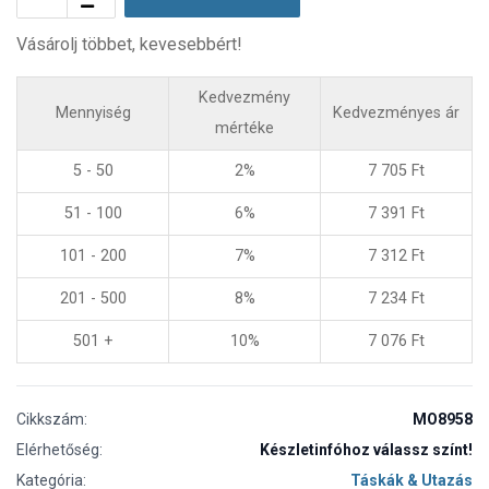
Vásárolj többet, kevesebbért!
Kedvezmény
Mennyiség
Kedvezményes ár
mértéke
5 - 50
2%
7 705
Ft
51 - 100
6%
7 391
Ft
101 - 200
7%
7 312
Ft
201 - 500
8%
7 234
Ft
501 +
10%
7 076
Ft
Cikkszám:
MO8958
Elérhetőség:
Készletinfóhoz válassz színt!
Kategória:
Táskák & Utazás