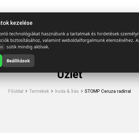
ap
Termékek
Emblémázás és szállítás
Tech = Kedvező á
atok kezelése
sonló technológiákat használunk a tartalmak és hirdetések személy
kciók biztosításához, valamint weboldalforgalmunk elemzéséhez. A
sütik mindig aktívak.
en
Beállítások
Üzlet
Főoldal
Termékek
Iroda & Írás
STOMP Ceruza radírral