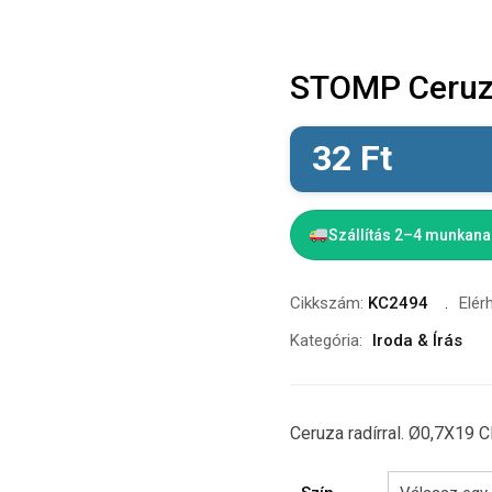
STOMP Ceruza
32
Ft
Szállítás 2–4 munkan
Cikkszám:
KC2494
Elér
Kategória:
Iroda & Írás
Ceruza radírral. Ø0,7X19 