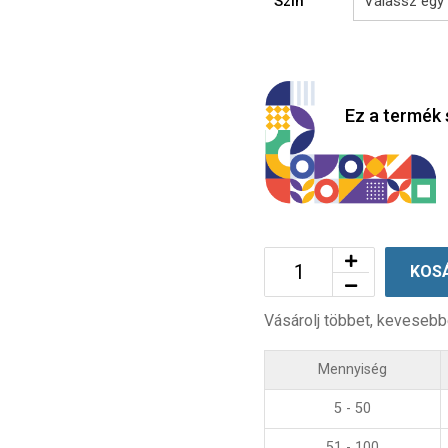
Szín
Ez a termék 
KOS
Vásárolj többet, kevesebb
Mennyiség
5 - 50
51 - 100