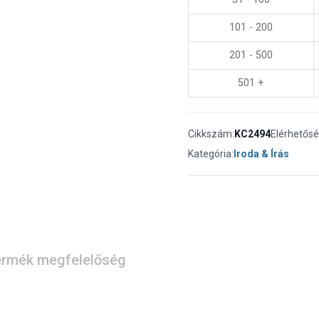
101 - 200
201 - 500
501 +
Cikkszám:
KC2494
Elérhetősé
Kategória:
Iroda & Írás
rmék megfelelőség