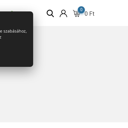
0
0
Ft
r
ESG
re szabásához,
z