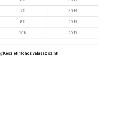
7%
30
Ft
8%
29
Ft
10%
29
Ft
g:
Készletinfóhoz válassz színt!