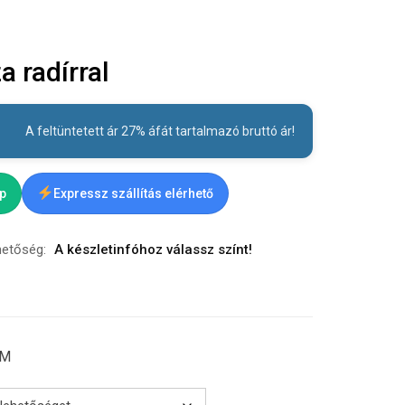
 radírral
A feltüntetett ár 27% áfát tartalmazó bruttó ár!
ap
Expressz szállítás elérhető
hetőség:
A készletinfóhoz válassz színt!
CM