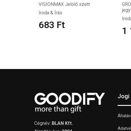
VISIONMAX Jelölő szett
GRO
jegy
Iroda & Írás
Irod
683
Ft
1
Jogi
Általá
Cégnév:
BLAN Kft.
Adatvé