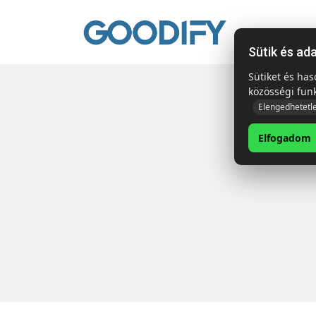
Kezdől
Sütik és ad
Sütiket és ha
közösségi fun
Elengedhetetl
Elfogadom