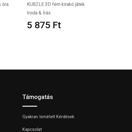
 óra
KUBZLE 3D fém kirakó játék
Iroda & Írás
5 875
Ft
Támogatás
Gyakran Ismételt Kérdések
Kapcsolat