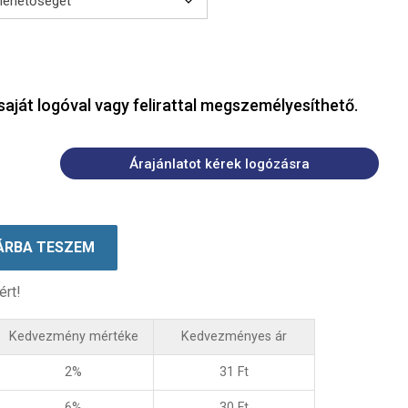
saját logóval vagy felirattal megszemélyesíthető.
Árajánlatot kérek logózásra
ÁRBA TESZEM
ért!
Kedvezmény mértéke
Kedvezményes ár
2%
31
Ft
6%
30
Ft