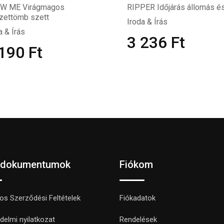
W ME Virágmagos
RIPPER Időjárás állomás és
zettömb szett
Iroda & Írás
a & Írás
3 236
Ft
 190
Ft
 dokumentumok
Fiókom
nos Szerződési Feltételek
Fiókadatok
delmi nyilatkozat
Rendelések