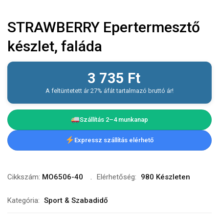
STRAWBERRY Epertermesztő
készlet, faláda
3 735
Ft
A feltüntetett ár 27% áfát tartalmazó bruttó ár!
Szállítás 2–4 munkanap
Expressz szállítás elérhető
Cikkszám:
MO6506-40
Elérhetőség:
980 Készleten
Kategória:
Sport & Szabadidő