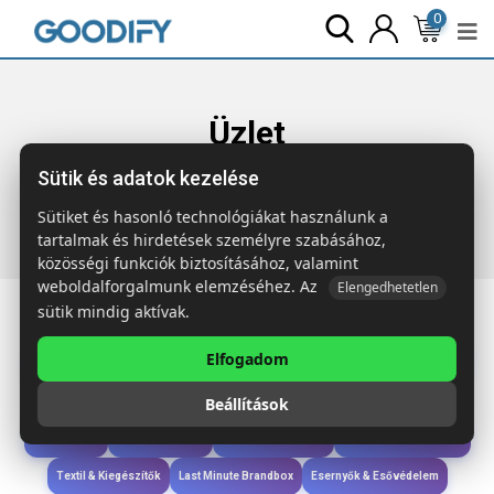
0
Üzlet
Sütik és adatok kezelése
Főoldal
Termékek
Sport & Szabadidő
STRAWBERRY
Epertermesztő készlet, faláda
Sütiket és hasonló technológiákat használunk a
tartalmak és hirdetések személyre szabásához,
közösségi funkciók biztosításához, valamint
weboldalforgalmunk elemzéséhez. Az
Elengedhetetlen
sütik mindig aktívak.
Elfogadom
Iroda & Írás
Táskák & Utazás
Étkezés & Ivás
Szóróajándék & Szerszám
Beállítások
Technológia & Kiegészítők
Wellness & Ápolás
Sport & Szabadidő
Újdonságok
Karácsony & Tél
Gyerekek & játékok
Ruházat & Kiegészítők
Textil & Kiegészítők
Last Minute Brandbox
Esernyők & Esővédelem