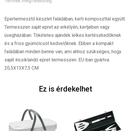
Termék megfelelőség
Epertermesztő készlet faládában, kerti komposzttal együtt.
Termesszen saját epret az erkélyén, kertjében vagy
üvegházában. Tökéletes ajándék lelkes kertészkedőknek
és a friss gyümölcsöt kedvelőknek. Ebben a kompakt
faládában minden benne van, ami ahhoz szükséges, hogy
saját íncsiklandó epret termesszen. EU-ban gyártva.
20,5X13X7,5 CM
Ez is érdekelhet