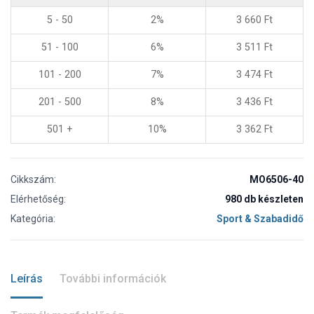
5 - 50
2%
3 660
Ft
51 - 100
6%
3 511
Ft
101 - 200
7%
3 474
Ft
201 - 500
8%
3 436
Ft
501 +
10%
3 362
Ft
Cikkszám:
MO6506-40
Elérhetőség:
980 db készleten
Kategória:
Sport & Szabadidő
Leírás
További információk