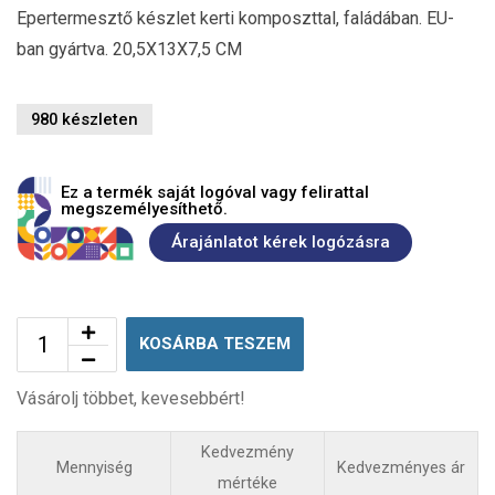
Epertermesztő készlet kerti komposzttal, faládában. EU-
ban gyártva. 20,5X13X7,5 CM
980 készleten
Ez a termék saját logóval vagy felirattal
megszemélyesíthető.
Árajánlatot kérek logózásra
KOSÁRBA TESZEM
Vásárolj többet, kevesebbért!
Kedvezmény
Mennyiség
Kedvezményes ár
mértéke