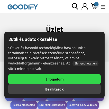
0
Üzlet
Sütik és adatok kezelése
Főoldal
Termékek
Iroda & Írás
STY Érintőhegyes
pörgettyűs g.toll
Sütiket és hasonló technológiákat használunk a
tartalmak és hirdetések személyre szabásához,
közösségi funkciók biztosításához, valamint
weboldalforgalmunk elemzéséhez. Az
Elengedhetetlen
sütik mindig aktívak.
Elfogadom
Iroda & Írás
Táskák & Utazás
Étkezés & Ivás
Szóróajándék & Szerszám
Beállítások
Technológia & Kiegészítők
Wellness & Ápolás
Sport & Szabadidő
Újdonságok
Karácsony & Tél
Gyerekek & játékok
Ruházat & Kiegészítők
Textil & Kiegészítők
Last Minute Brandbox
Esernyők & Esővédelem