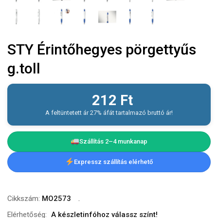
STY Érintőhegyes pörgettyűs
g.toll
212
Ft
A feltüntetett ár 27% áfát tartalmazó bruttó ár!
Szállítás 2–4 munkanap
Expressz szállítás elérhető
Cikkszám:
MO2573
Elérhetőség:
A készletinfóhoz válassz színt!