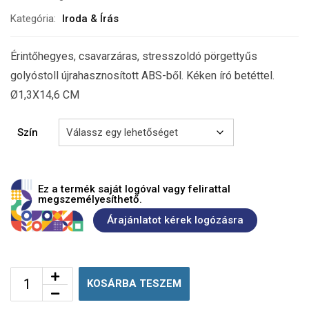
Kategória:
Iroda & Írás
Érintőhegyes, csavarzáras, stresszoldó pörgettyűs
golyóstoll újrahasznosított ABS-ből. Kéken író betéttel.
Ø1,3X14,6 CM
Szín
Ez a termék saját logóval vagy felirattal
megszemélyesíthető.
Árajánlatot kérek logózásra
KOSÁRBA TESZEM