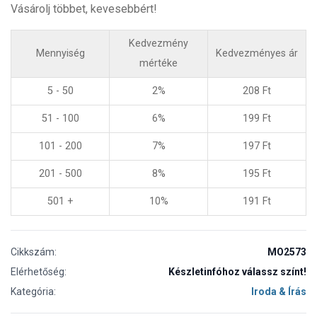
Vásárolj többet, kevesebbért!
Kedvezmény
Mennyiség
Kedvezményes ár
mértéke
5 - 50
2%
208
Ft
51 - 100
6%
199
Ft
101 - 200
7%
197
Ft
201 - 500
8%
195
Ft
501 +
10%
191
Ft
Cikkszám:
MO2573
Elérhetőség:
Készletinfóhoz válassz színt!
Kategória:
Iroda & Írás