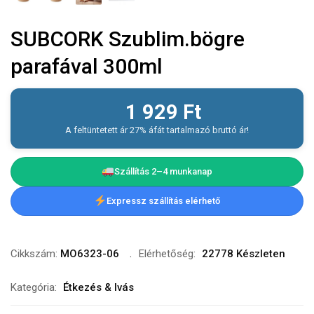
SUBCORK Szublim.bögre
parafával 300ml
1 929
Ft
A feltüntetett ár 27% áfát tartalmazó bruttó ár!
Szállítás 2–4 munkanap
Expressz szállítás elérhető
Cikkszám:
MO6323-06
Elérhetőség:
22778 Készleten
Kategória:
Étkezés & Ivás