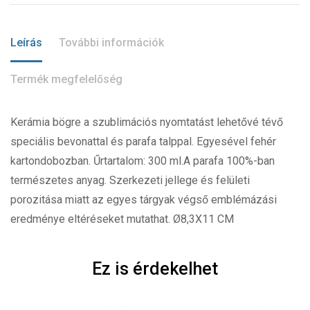
Leírás
További információk
Termék megfelelőség
Kerámia bögre a szublimációs nyomtatást lehetővé tévő
speciális bevonattal és parafa talppal. Egyesével fehér
kartondobozban. Űrtartalom: 300 ml.A parafa 100%-ban
természetes anyag. Szerkezeti jellege és felületi
porozitása miatt az egyes tárgyak végső emblémázási
eredménye eltéréseket mutathat. Ø8,3X11 CM
Ez is érdekelhet