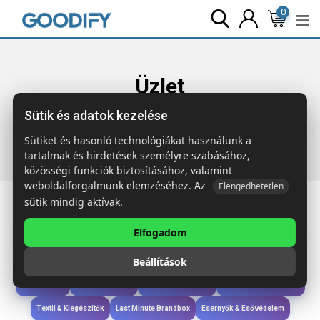
0
Üzlet
Sütik és adatok kezelése
Főoldal
Termékek
Étkezés & Ivás
SUBCORK
Szublim.bögre parafával 300ml
Sütiket és hasonló technológiákat használunk a
tartalmak és hirdetések személyre szabásához,
közösségi funkciók biztosításához, valamint
weboldalforgalmunk elemzéséhez. Az
Elengedhetetlen
sütik mindig aktívak.
Elfogadom
Iroda & Írás
Táskák & Utazás
Étkezés & Ivás
Szóróajándék & Szerszám
Beállítások
Technológia & Kiegészítők
Wellness & Ápolás
Sport & Szabadidő
Újdonságok
Karácsony & Tél
Gyerekek & játékok
Ruházat & Kiegészítők
Textil & Kiegészítők
Last Minute Brandbox
Esernyők & Esővédelem