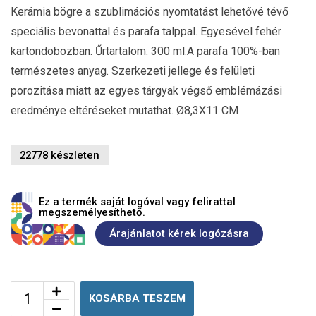
Kerámia bögre a szublimációs nyomtatást lehetővé tévő
speciális bevonattal és parafa talppal. Egyesével fehér
kartondobozban. Űrtartalom: 300 ml.A parafa 100%-ban
természetes anyag. Szerkezeti jellege és felületi
porozitása miatt az egyes tárgyak végső emblémázási
eredménye eltéréseket mutathat. Ø8,3X11 CM
22778 készleten
Ez a termék saját logóval vagy felirattal
megszemélyesíthető.
Árajánlatot kérek logózásra
KOSÁRBA TESZEM