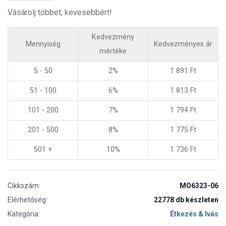
Vásárolj többet, kevesebbért!
Kedvezmény
Mennyiség
Kedvezményes ár
mértéke
5 - 50
2%
1 891
Ft
51 - 100
6%
1 813
Ft
101 - 200
7%
1 794
Ft
201 - 500
8%
1 775
Ft
501 +
10%
1 736
Ft
Cikkszám:
MO6323-06
Elérhetőség:
22778 db készleten
Kategória:
Étkezés & Ivás