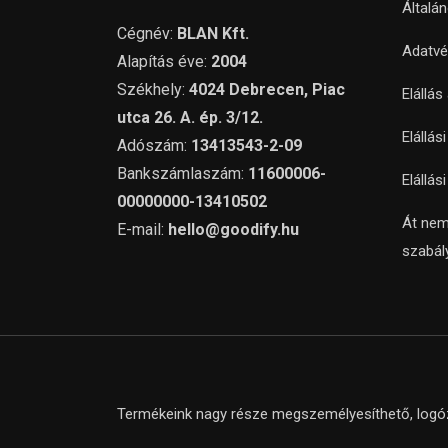
Általá
Cégnév:
BLAN Kft.
Adatvé
Alapítás éve:
2004
Székhely:
4024 Debrecen, Piac
Elállás
utca 26. A. ép. 3/12.
Elállás
Adószám:
13413543-2-09
Bankszámlaszám:
11600006-
Elállás
00000000-13410502
Át nem
E-mail:
hello@goodify.hu
szabál
Termékeink nagy része megszemélyesíthető, logózh