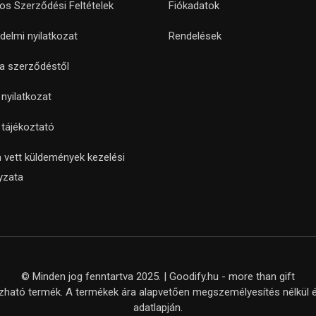
nos Szerződési Feltételek
Fiókadatok
delmi nyilatkozat
Rendelések
 a szerződéstől
i nyilatkozat
i tájékoztató
 vett küldemények kezelési
yzata
© Minden jog fenntartva 2025. | Goodify.hu - more than gift
ató termék. A termékek ára alapvetően megszemélyesítés nélkül ér
adatlapján.