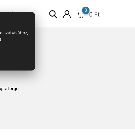
0
0
Ft
r
ESG
re szabásához,
z
apraforgó