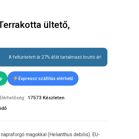
rrakotta ültető,
A feltüntetett ár 27% áfát tartalmazó bruttó ár!
ap
Expressz szállítás elérhető
Elérhetőség:
17573 Készleten
idő
, napraforgó magokkal (Helianthus debilis). EU-