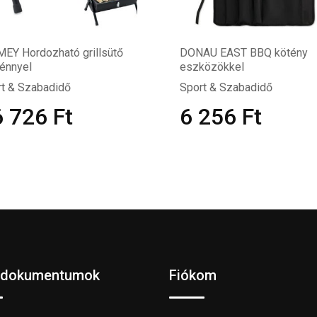
EY Hordozható grillsütő
DONAU EAST BBQ kötény
énnyel
eszközökkel
t & Szabadidő
Sport & Szabadidő
6 726
Ft
6 256
Ft
 dokumentumok
Fiókom