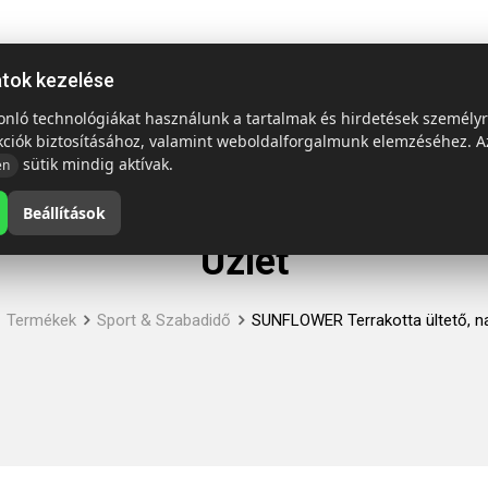
ap
Termékek
Emblémázás és szállítás
Tech = Kedvező á
atok kezelése
sonló technológiákat használunk a tartalmak és hirdetések személy
kciók biztosításához, valamint weboldalforgalmunk elemzéséhez. A
sütik mindig aktívak.
en
Beállítások
Üzlet
Termékek
Sport & Szabadidő
SUNFLOWER Terrakotta ültető, n