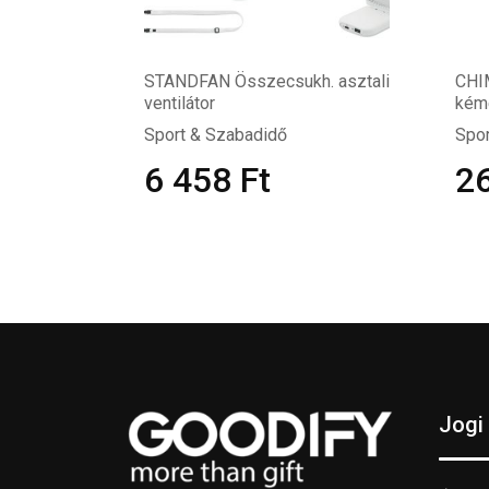
STANDFAN Összecsukh. asztali
CHIM
ventilátor
kém
Sport & Szabadidő
Spor
6 458
Ft
2
Jogi