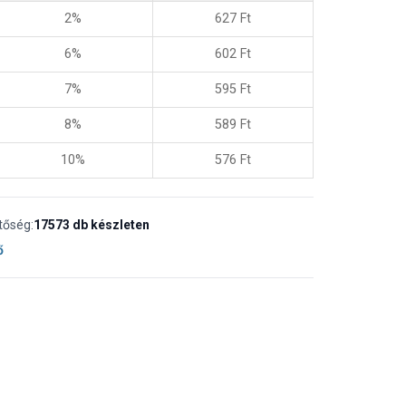
2%
627
Ft
6%
602
Ft
7%
595
Ft
8%
589
Ft
10%
576
Ft
tőség:
17573 db készleten
ő