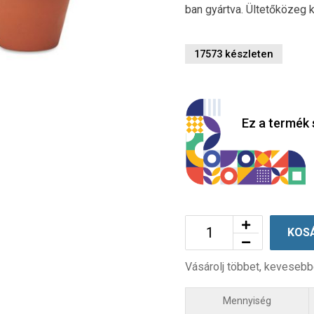
ban gyártva. Ültetőközeg 
17573 készleten
Ez a termék 
KOS
Vásárolj többet, kevesebb
Mennyiség