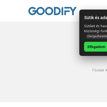
Kezdől
Sütik és ad
Sütiket és ha
közösségi fun
Elengedhetetl
Elfogadom
Főoldal