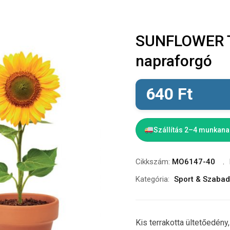
SUNFLOWER Te
napraforgó
640
Ft
Szállítás 2–4 munkan
Cikkszám:
MO6147-40
Kategória:
Sport & Szabad
Kis terrakotta ültetőedény