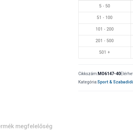
5 - 50
51 - 100
101 - 200
201 - 500
501 +
Cikkszám:
MO6147-40
Elérhe
Kategória:
Sport & Szabadid
rmék megfelelőség