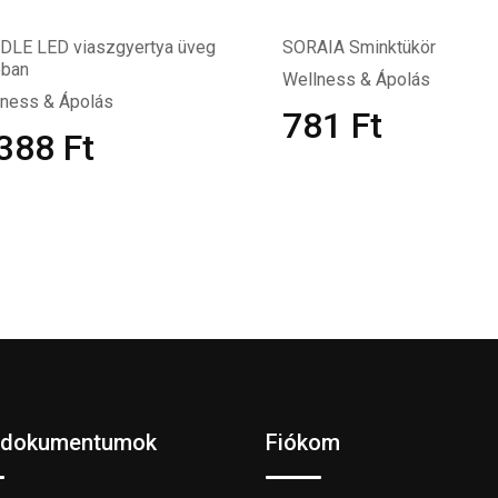
DLE LED viaszgyertya üveg
SORAIA Sminktükör
óban
Wellness & Ápolás
lness & Ápolás
781
Ft
 388
Ft
 dokumentumok
Fiókom