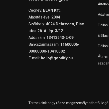
Általá
Cégnév:
BLAN Kft.
Adatvé
Alapítás éve:
2004
Székhely:
4024 Debrecen, Piac
Elállás
utca 26. A. ép. 3/12.
Elállás
Adószám:
13413543-2-09
Bankszámlaszám:
11600006-
Elállás
00000000-13410502
Át nem
E-mail:
hello@goodify.hu
szabál
Termékeink nagy része megszemélyesíthető, logózh