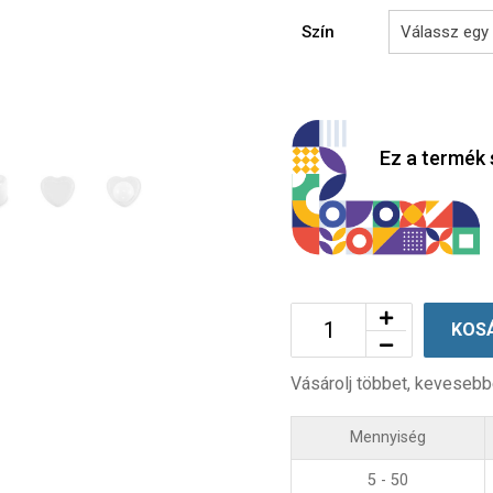
Szín
Ez a termék 
KOS
Vásárolj többet, kevesebb
Mennyiség
5 - 50