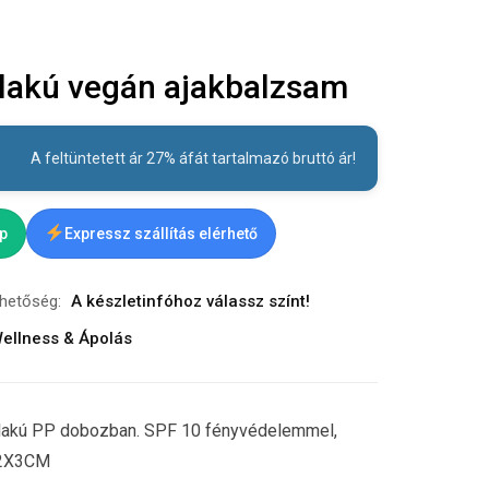
lakú vegán ajakbalzsam
A feltüntetett ár 27% áfát tartalmazó bruttó ár!
ap
Expressz szállítás elérhető
rhetőség:
A készletinfóhoz válassz színt!
ellness & Ápolás
alakú PP dobozban. SPF 10 fényvédelemmel,
3.2X3CM