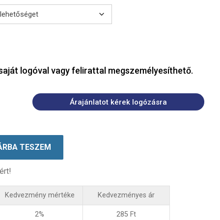
saját logóval vagy felirattal megszemélyesíthető.
Árajánlatot kérek logózásra
ÁRBA TESZEM
ért!
Kedvezmény mértéke
Kedvezményes ár
2%
285
Ft