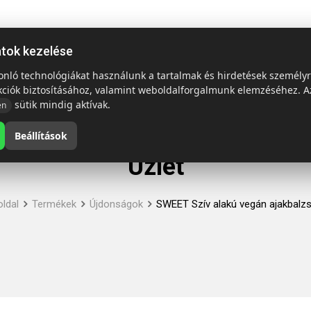
ap
Termékek
Emblémázás és szállítás
Tech = Kedvező á
atok kezelése
sonló technológiákat használunk a tartalmak és hirdetések személy
kciók biztosításához, valamint weboldalforgalmunk elemzéséhez. A
sütik mindig aktívak.
en
Beállítások
Üzlet
ldal
Termékek
Újdonságok
SWEET Szív alakú vegán ajakbalz