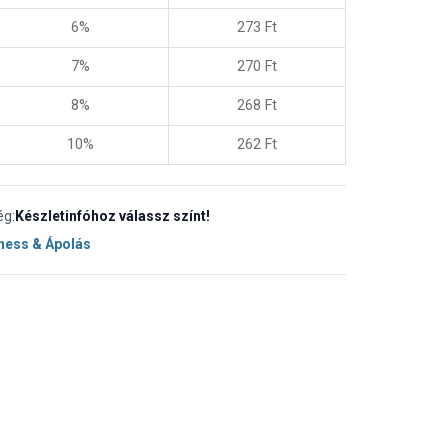
6%
273
Ft
7%
270
Ft
8%
268
Ft
10%
262
Ft
ég:
Készletinfóhoz válassz színt!
ness & Ápolás