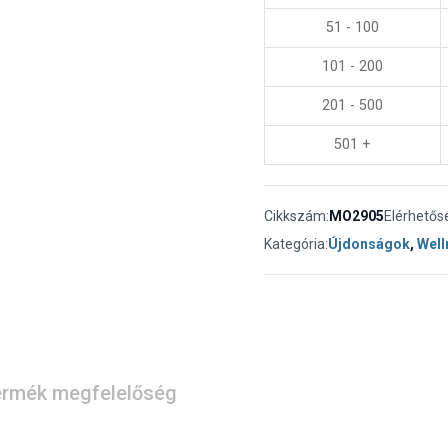
51 - 100
101 - 200
201 - 500
501 +
Cikkszám:
MO2905
Elérhetős
Kategória:
Újdonságok
,
Well
rmék megfelelőség