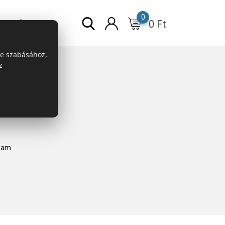
0
0
Ft
r
ESG
re szabásához,
z
sam