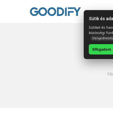
Kezdől
Sütik és ad
Sütiket és ha
közösségi fun
Elengedhetetl
Elfogadom
Főo