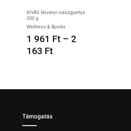
KIVAS Növényi viaszgyertya
200 g
Wellness & Ápolás
1 961
Ft
–
2
163
Ft
Támogatás