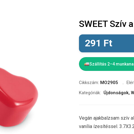
SWEET Szív a
291
Ft
Szállítás 2–4 munkan
Cikkszám:
MO2905
Elé
Kategóriák:
Újdonságok
,
W
Vegán ajakbalzsam szív 
vanília ízesítéssel. 3.7X