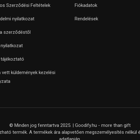
nos Szerződési Feltételek
Fiókadatok
delmi nyilatkozat
Rendelések
 a szerződéstől
i nyilatkozat
i tájékoztató
 vett küldemények kezelési
yzata
© Minden jog fenntartva 2025. | Goodify.hu - more than gift
ató termék. A termékek ára alapvetően megszemélyesítés nélkül ér
adatlapján.