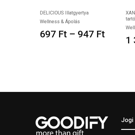
DELICIOUS Illatgyertya
XAN
tart
Wellness & Ápolás
Wel
697
Ft
–
947
Ft
1
Jogi