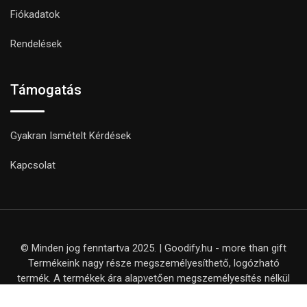
Fiókadatok
Rendelések
Támogatás
Gyakran Ismételt Kérdések
Kapcsolat
© Minden jog fenntartva 2025. | Goodify.hu - more than gift
Termékeink nagy része megszemélyesíthető, logózható
termék. A termékek ára alapvetően megszemélyesítés nélkül
értendő, kivéve, ha ezt külön nem jelezzük a termék adatlapján.