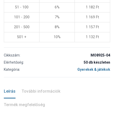
51 - 100
6%
1 182
Ft
101 - 200
7%
1 169
Ft
201 - 500
8%
1 157
Ft
501 +
10%
1 132
Ft
Cikkszám:
MO8925-04
Elérhetőség:
50 db készleten
Kategória:
Gyerekek & játékok
Leírás
További információk
Termék megfelelőség