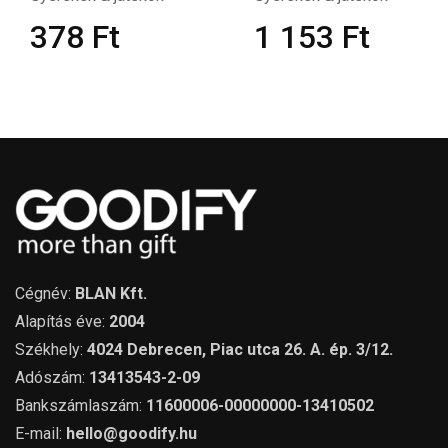
378
Ft
1 153
Ft
Cégnév:
BLAN Kft.
Alapítás éve:
2004
Székhely:
4024 Debrecen, Piac utca 26. A. ép. 3/12.
Adószám:
13413543-2-09
Bankszámlaszám:
11600006-00000000-13410502
E-mail:
hello@goodify.hu