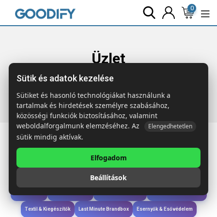
0
Üzlet
Sütik és adatok kezelése
Főoldal
Termékek
Gyerekek & játékok
TARIFA Gyerek
sárkányrepülő
Sütiket és hasonló technológiákat használunk a
tartalmak és hirdetések személyre szabásához,
közösségi funkciók biztosításához, valamint
weboldalforgalmunk elemzéséhez. Az
Elengedhetetlen
sütik mindig aktívak.
Elfogadom
Iroda & Írás
Táskák & Utazás
Étkezés & Ivás
Szóróajándék & Szerszám
Beállítások
Technológia & Kiegészítők
Wellness & Ápolás
Sport & Szabadidő
Újdonságok
Karácsony & Tél
Gyerekek & játékok
Ruházat & Kiegészítők
Textil & Kiegészítők
Last Minute Brandbox
Esernyők & Esővédelem