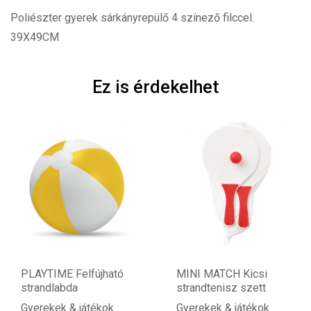
Poliészter gyerek sárkányrepülő 4 színező filccel.
39X49CM
Ez is érdekelhet
PLAYTIME Felfújható
MINI MATCH Kicsi
strandlabda
strandtenisz szett
Gyerekek & játékok
Gyerekek & játékok