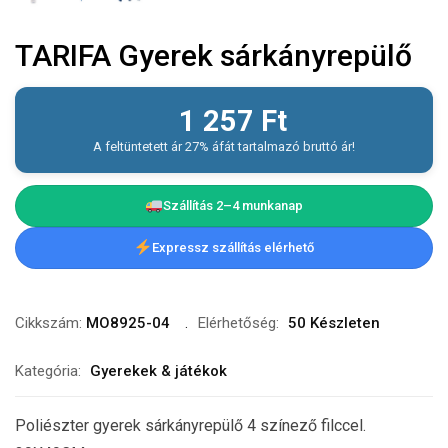
TARIFA Gyerek sárkányrepülő
1 257
Ft
A feltüntetett ár 27% áfát tartalmazó bruttó ár!
Szállítás 2–4 munkanap
Expressz szállítás elérhető
Cikkszám:
MO8925-04
Elérhetőség:
50 Készleten
Kategória:
Gyerekek & játékok
Poliészter gyerek sárkányrepülő 4 színező filccel.