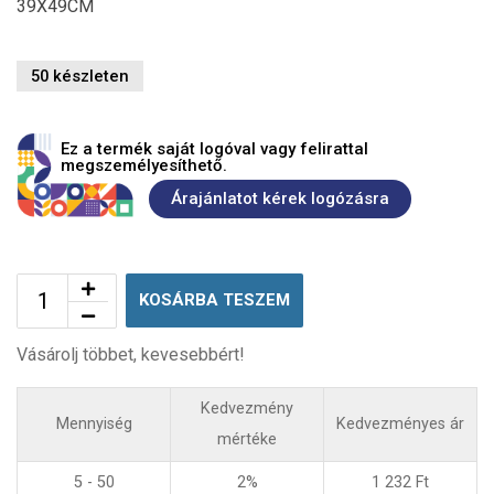
39X49CM
50 készleten
Ez a termék saját logóval vagy felirattal
megszemélyesíthető.
Árajánlatot kérek logózásra
KOSÁRBA TESZEM
Vásárolj többet, kevesebbért!
Kedvezmény
Mennyiség
Kedvezményes ár
mértéke
5 - 50
2%
1 232
Ft