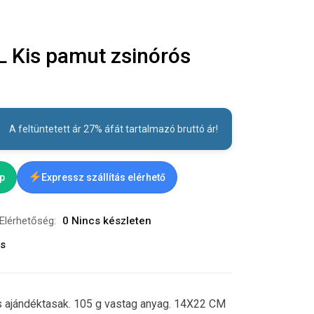
Kis pamut zsinórós
A feltüntetett ár 27% áfát tartalmazó bruttó ár!
ap
Expressz szállítás elérhető
Elérhetőség:
0 Nincs készleten
ás
 ajándéktasak. 105 g vastag anyag. 14X22 CM