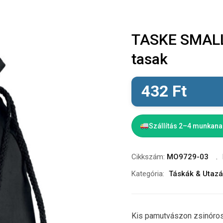
TASKE SMALL 
tasak
432
Ft
Szállítás 2–4 munkan
Cikkszám:
MO9729-03
Kategória:
Táskák & Utaz
Kis pamutvászon zsinóros