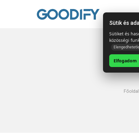
Kezdől
Sütik és ad
Sütiket és ha
közösségi fun
Elengedhetetl
Elfogadom
Főoldal