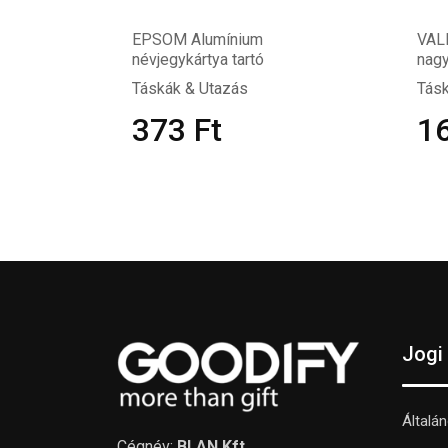
EPSOM Alumínium
VAL
névjegykártya tartó
nagy
Táskák & Utazás
Tásk
373
Ft
1
Jogi
Általá
Cégnév:
BLAN Kft.