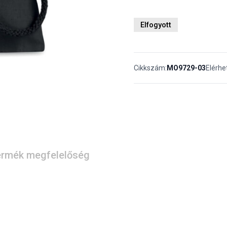
Elfogyott
Cikkszám:
MO9729-03
Elérhe
rmék megfelelőség