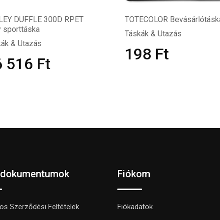
LEY DUFFLE 300D RPET
TOTECOLOR Bevásárlótásk
 sporttáska
Táskák & Utazás
ák & Utazás
198
Ft
6 516
Ft
 dokumentumok
Fiókom
nos Szerződési Feltételek
Fiókadatok