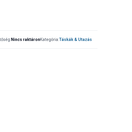
tőség:
Nincs raktáron
Kategória:
Táskák & Utazás