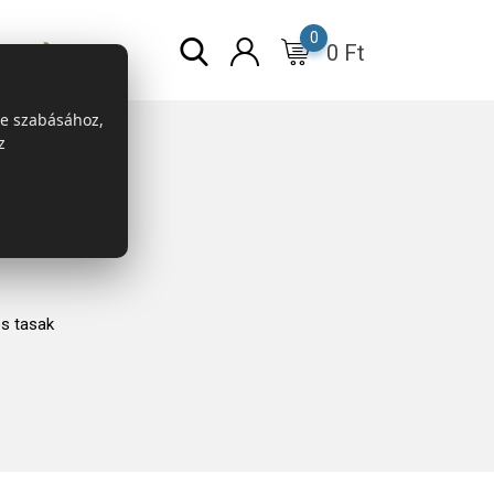
0
0
Ft
r
ESG
re szabásához,
z
s tasak