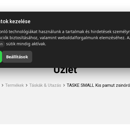
ap
Termékek
Emblémázás és szállítás
Tech = Kedvező á
atok kezelése
sonló technológiákat használunk a tartalmak és hirdetések személy
kciók biztosításához, valamint weboldalforgalmunk elemzéséhez. A
sütik mindig aktívak.
en
Beállítások
Üzlet
Termékek
Táskák & Utazás
TASKE SMALL Kis pamut zsinóró