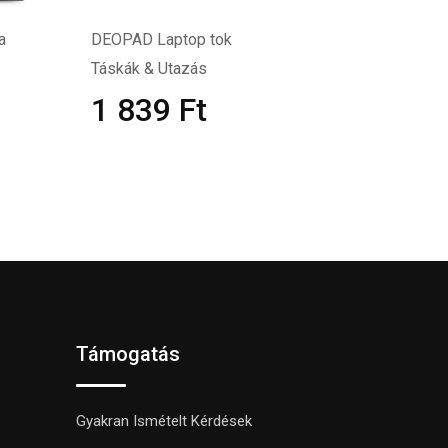
a
DEOPAD Laptop tok
Táskák & Utazás
1 839
Ft
Támogatás
Gyakran Ismételt Kérdések