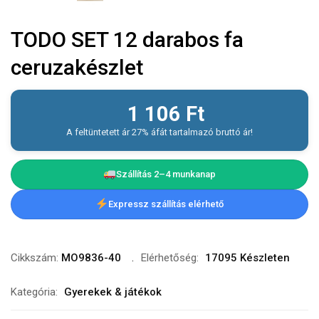
TODO SET 12 darabos fa
ceruzakészlet
1 106
Ft
A feltüntetett ár 27% áfát tartalmazó bruttó ár!
Szállítás 2–4 munkanap
Expressz szállítás elérhető
Cikkszám:
MO9836-40
Elérhetőség:
17095 Készleten
Kategória:
Gyerekek & játékok