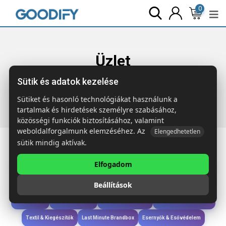
0
Üzlet
Sütik és adatok kezelése
Főoldal
Termékek
Gyerekek & játékok
TODO SET 12
darabos fa ceruzakészlet
Sütiket és hasonló technológiákat használunk a
tartalmak és hirdetések személyre szabásához,
közösségi funkciók biztosításához, valamint
weboldalforgalmunk elemzéséhez. Az
Elengedhetetlen
sütik mindig aktívak.
Elfogadom
Iroda & Írás
Táskák & Utazás
Étkezés & Ivás
Szóróajándék & Szerszám
Beállítások
Technológia & Kiegészítők
Wellness & Ápolás
Sport & Szabadidő
Újdonságok
Karácsony & Tél
Gyerekek & játékok
Ruházat & Kiegészítők
Textil & Kiegészítők
Last Minute Brandbox
Esernyők & Esővédelem