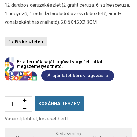
12 darabos ceruzakészlet (2 grafit ceruza, 6 színesceruza,
1 hegyező, 1 radír, fa tárolódoboz és doboztető, amely
vonalzóként használható). 20.5X4.2X2.3CM
17095 készleten
Ez a termék saját logóval vagy felirattal
megszemélyesíthető.
Árajánlatot kérek logózásra
KOSÁRBA TESZEM
Vásárolj többet, kevesebbért!
Kedvezmény