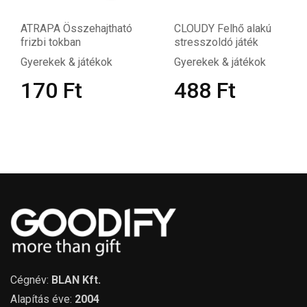
ATRAPA Összehajtható
CLOUDY Felhő alakú
frizbi tokban
stresszoldó játék
Gyerekek & játékok
Gyerekek & játékok
170
Ft
488
Ft
Cégnév:
BLAN Kft.
Alapítás éve:
2004