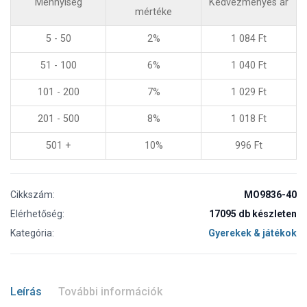
Mennyiség
Kedvezményes ár
mértéke
5 - 50
2%
1 084
Ft
51 - 100
6%
1 040
Ft
101 - 200
7%
1 029
Ft
201 - 500
8%
1 018
Ft
501 +
10%
996
Ft
Cikkszám:
MO9836-40
Elérhetőség:
17095 db készleten
Kategória:
Gyerekek & játékok
Leírás
További információk