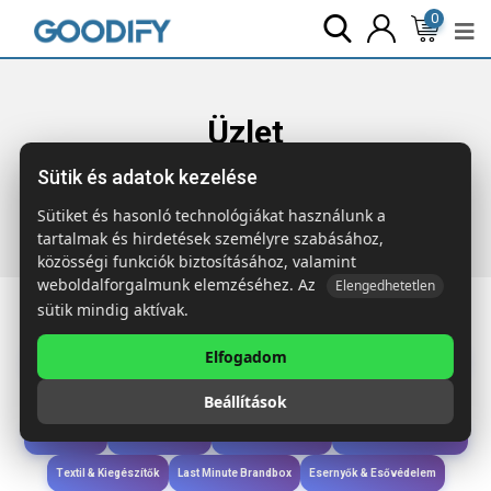
0
Üzlet
Sütik és adatok kezelése
Főoldal
Termékek
Szóróajándék & Szerszám
TOOLBAM
Vízmértékes toll bambuszból
Sütiket és hasonló technológiákat használunk a
tartalmak és hirdetések személyre szabásához,
közösségi funkciók biztosításához, valamint
weboldalforgalmunk elemzéséhez. Az
Elengedhetetlen
sütik mindig aktívak.
Elfogadom
Iroda & Írás
Táskák & Utazás
Étkezés & Ivás
Szóróajándék & Szerszám
Beállítások
Technológia & Kiegészítők
Wellness & Ápolás
Sport & Szabadidő
Újdonságok
Karácsony & Tél
Gyerekek & játékok
Ruházat & Kiegészítők
Textil & Kiegészítők
Last Minute Brandbox
Esernyők & Esővédelem