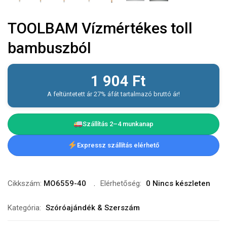
TOOLBAM Vízmértékes toll
bambuszból
1 904
Ft
A feltüntetett ár 27% áfát tartalmazó bruttó ár!
Szállítás 2–4 munkanap
Expressz szállítás elérhető
Cikkszám:
MO6559-40
Elérhetőség:
0 Nincs készleten
Kategória:
Szóróajándék & Szerszám