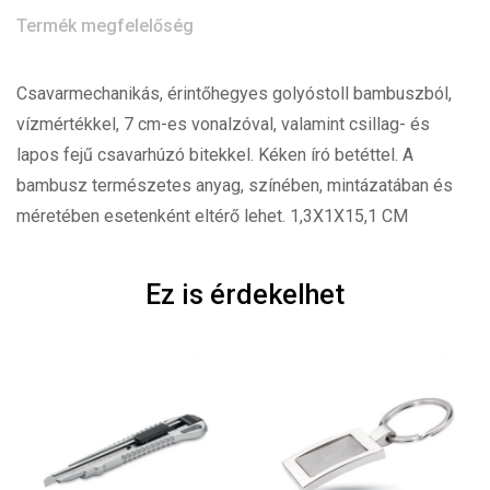
Termék megfelelőség
Csavarmechanikás, érintőhegyes golyóstoll bambuszból,
vízmértékkel, 7 cm-es vonalzóval, valamint csillag- és
lapos fejű csavarhúzó bitekkel. Kéken író betéttel. A
bambusz természetes anyag, színében, mintázatában és
méretében esetenként eltérő lehet. 1,3X1X15,1 CM
Ez is érdekelhet