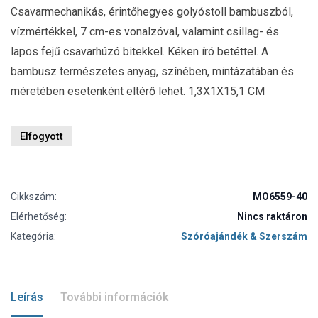
Csavarmechanikás, érintőhegyes golyóstoll bambuszból,
vízmértékkel, 7 cm-es vonalzóval, valamint csillag- és
lapos fejű csavarhúzó bitekkel. Kéken író betéttel. A
bambusz természetes anyag, színében, mintázatában és
méretében esetenként eltérő lehet. 1,3X1X15,1 CM
Elfogyott
Cikkszám:
MO6559-40
Elérhetőség:
Nincs raktáron
Kategória:
Szóróajándék & Szerszám
Leírás
További információk