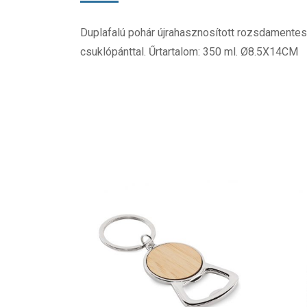
Duplafalú pohár újrahasznosított rozsdamente
csuklópánttal. Űrtartalom: 350 ml. Ø8.5X14CM