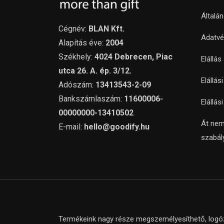
Általá
Cégnév:
BLAN Kft.
Adatvé
Alapítás éve:
2004
Székhely:
4024 Debrecen, Piac
Elállás
utca 26. A. ép. 3/12.
Elállás
Adószám:
13413543-2-09
Bankszámlaszám:
11600006-
Elállás
00000000-13410502
Át nem
E-mail:
hello@goodify.hu
szabál
Termékeink nagy része megszemélyesíthető, logózh