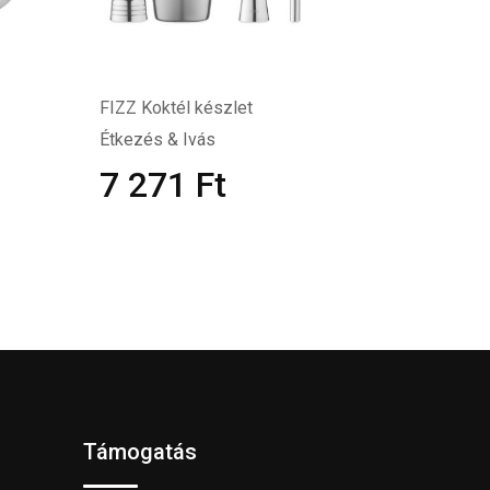
FIZZ Koktél készlet
Étkezés & Ivás
7 271
Ft
Támogatás