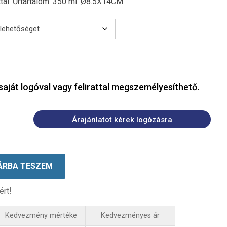
tal. Űrtartalom: 350 ml. Ø8.5X14CM
saját logóval vagy felirattal megszemélyesíthető.
Árajánlatot kérek logózásra
ÁRBA TESZEM
ért!
Kedvezmény mértéke
Kedvezményes ár