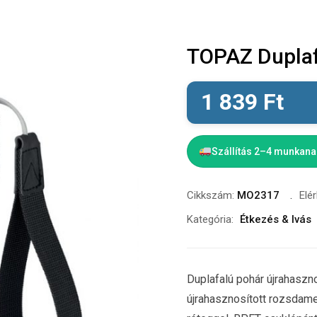
TOPAZ Duplaf
1 839
Ft
Szállítás 2–4 munkan
Cikkszám:
MO2317
Elé
Kategória:
Étkezés & Ivás
Duplafalú pohár újrahaszn
újrahasznosított rozsdam