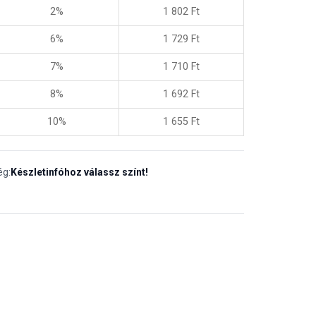
2%
1 802
Ft
6%
1 729
Ft
7%
1 710
Ft
8%
1 692
Ft
10%
1 655
Ft
ég:
Készletinfóhoz válassz színt!