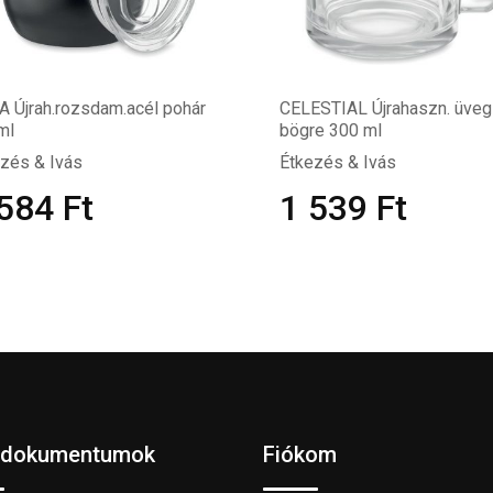
 Újrah.rozsdam.acél pohár
CELESTIAL Újrahaszn. üveg
ml
bögre 300 ml
zés & Ivás
Étkezés & Ivás
 584
Ft
1 539
Ft
 dokumentumok
Fiókom