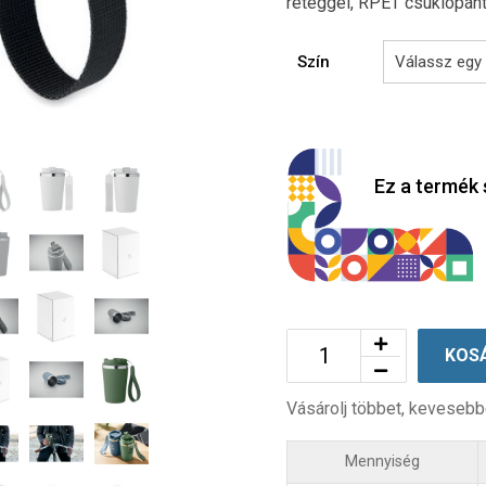
réteggel, RPET csuklópánt
Szín
Ez a termék 
KOS
Vásárolj többet, kevesebb
Mennyiség