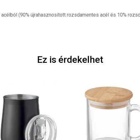
s acélból (90% újrahasznosított rozsdamentes acél és 10% rozs
Ez is érdekelhet