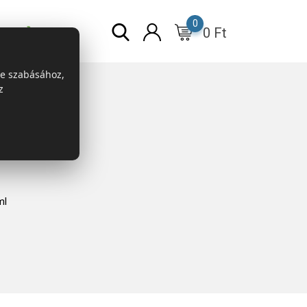
0
0
Ft
r
ESG
re szabásához,
z
ml