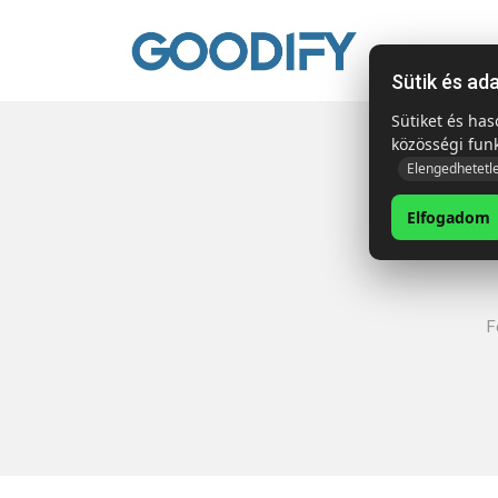
Kezdől
Sütik és ad
Sütiket és ha
közösségi fun
Elengedhetetl
Elfogadom
F