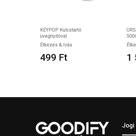
KEYPOP Kulcstartó
URSA
üvegnyitóval
500
Étkezés & Ivás
Étke
499
Ft
1
Jogi