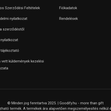
nos Szerződési Feltételek
Fiókadatok
delmi nyilatkozat
Rendelések
 a szerződéstől
i nyilatkozat
i tájékoztató
 vett küldemények kezelési
yzata
© Minden jog fenntartva 2025. | Goodify.hu - more than gift
ató termék. A termékek ára alapvetően megszemélyesítés nélkül ér