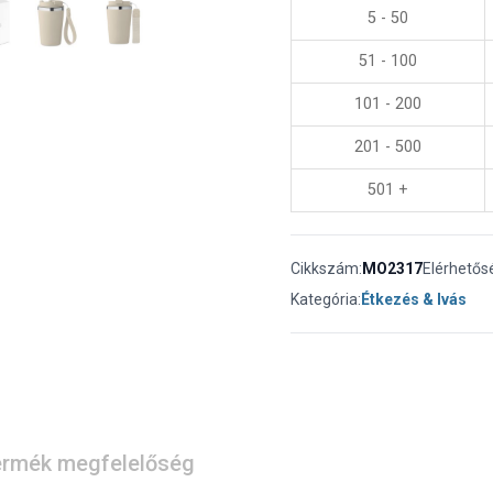
5 - 50
51 - 100
101 - 200
201 - 500
501 +
Cikkszám:
MO2317
Elérhetős
Kategória:
Étkezés & Ivás
rmék megfelelőség