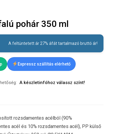
alú pohár 350 ml
A feltüntetett ár 27% áfát tartalmazó bruttó ár!
ap
Expressz szállítás elérhető
rhetőség:
A készletinfóhoz válassz színt!
osított rozsdamentes acélból (90%
entes acél és 10% rozsdamentes acél), PP külső