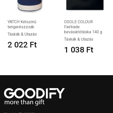
YATCH Kétszínű
OSOLE COLOUR
tengerészzsák
Fairtrade
bevásárlótáska 140 g
Táskák & Utazás
Táskák & Utazás
2 022
Ft
1 038
Ft