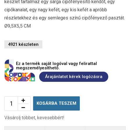
készlet tartalmaz egy sárga cipőfényesítő kendőt, egy
cipőkanalat, egy nagy kefét, egy kis kefét a apróbb
részletekhez és egy semleges színű cipőfényező pasztát.
Ø9,5X5,5 CM
4921 készleten
Ez a termék saját logóval vagy felirattal
megszemélyesíthető.
Árajánlatot kérek logózásra
KOSÁRBA TESZEM
Vásárolj többet, kevesebbért!