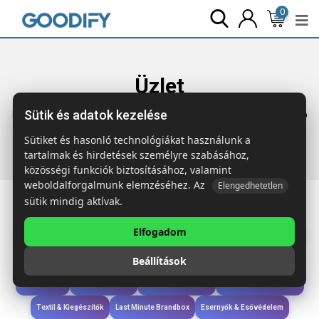
0
Üzlet
Sütik és adatok kezelése
Főoldal
Termékek
Táskák & Utazás
TORTON Cipőtisztító
szett
Sütiket és hasonló technológiákat használunk a
tartalmak és hirdetések személyre szabásához,
közösségi funkciók biztosításához, valamint
weboldalforgalmunk elemzéséhez. Az
Elengedhetetlen
sütik mindig aktívak.
Elfogadom
Iroda & Írás
Táskák & Utazás
Étkezés & Ivás
Szóróajándék & Szerszám
Beállítások
Technológia & Kiegészítők
Wellness & Ápolás
Sport & Szabadidő
Újdonságok
Karácsony & Tél
Gyerekek & játékok
Ruházat & Kiegészítők
Textil & Kiegészítők
Last Minute Brandbox
Esernyők & Esővédelem