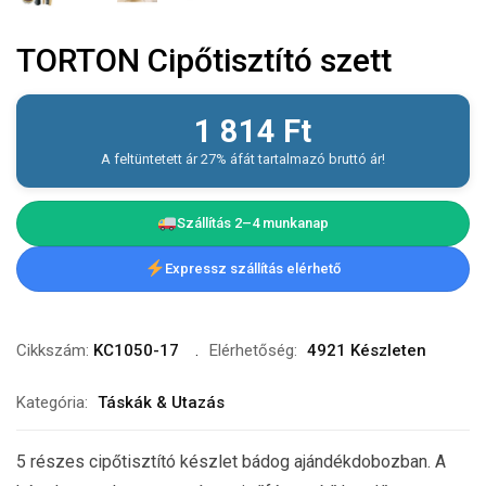
TORTON Cipőtisztító szett
1 814
Ft
A feltüntetett ár 27% áfát tartalmazó bruttó ár!
Szállítás 2–4 munkanap
Expressz szállítás elérhető
Cikkszám:
KC1050-17
Elérhetőség:
4921 Készleten
Kategória:
Táskák & Utazás
5 részes cipőtisztító készlet bádog ajándékdobozban. A