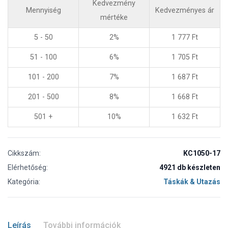
Kedvezmény
Mennyiség
Kedvezményes ár
mértéke
5 - 50
2%
1 777
Ft
51 - 100
6%
1 705
Ft
101 - 200
7%
1 687
Ft
201 - 500
8%
1 668
Ft
501 +
10%
1 632
Ft
Cikkszám:
KC1050-17
Elérhetőség:
4921 db készleten
Kategória:
Táskák & Utazás
Leírás
További információk