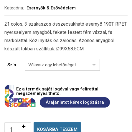
Kategória:
Esernyők & Esővédelem
21 colos, 3 szakaszos összecsukható esernyő 190T RPET
nyersselyem anyagból, fekete festett fém vázzal, fa
markolattal. Kézi nyitás és záródás. Azonos anyagból
készült tokban szállítjuk. Ø99X58.5CM
Szín
Ez a termék saját logóval vagy felirattal
megszemélyesíthető.
Árajánlatot kérek logózásra
KOSÁRBA TESZEM