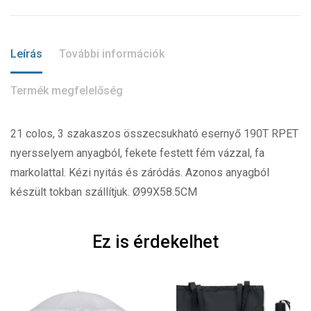
Leírás
További információk
Termék megfelelőség
21 colos, 3 szakaszos összecsukható esernyő 190T RPET
nyersselyem anyagból, fekete festett fém vázzal, fa
markolattal. Kézi nyitás és záródás. Azonos anyagból
készült tokban szállítjuk. Ø99X58.5CM
Ez is érdekelhet