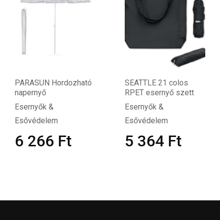
PARASUN Hordozható
SEATTLE 21 colos
napernyő
RPET esernyő szett
Esernyők &
Esernyők &
Esővédelem
Esővédelem
6 266
Ft
5 364
Ft