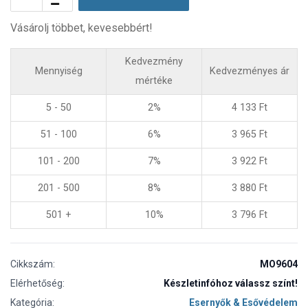
Vásárolj többet, kevesebbért!
Kedvezmény
Mennyiség
Kedvezményes ár
mértéke
5 - 50
2%
4 133
Ft
51 - 100
6%
3 965
Ft
101 - 200
7%
3 922
Ft
201 - 500
8%
3 880
Ft
501 +
10%
3 796
Ft
Cikkszám:
MO9604
Elérhetőség:
Készletinfóhoz válassz színt!
Kategória:
Esernyők & Esővédelem