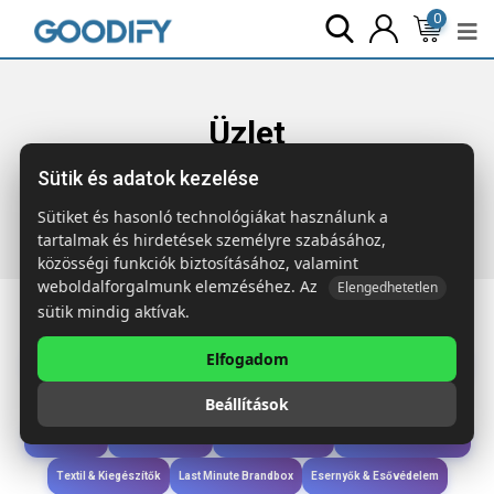
0
Üzlet
Sütik és adatok kezelése
Főoldal
Termékek
Esernyők & Esővédelem
TRALEE 21
colos összecsukh. esernyő
Sütiket és hasonló technológiákat használunk a
tartalmak és hirdetések személyre szabásához,
közösségi funkciók biztosításához, valamint
weboldalforgalmunk elemzéséhez. Az
Elengedhetetlen
sütik mindig aktívak.
Elfogadom
Iroda & Írás
Táskák & Utazás
Étkezés & Ivás
Szóróajándék & Szerszám
Beállítások
Technológia & Kiegészítők
Wellness & Ápolás
Sport & Szabadidő
Újdonságok
Karácsony & Tél
Gyerekek & játékok
Ruházat & Kiegészítők
Textil & Kiegészítők
Last Minute Brandbox
Esernyők & Esővédelem