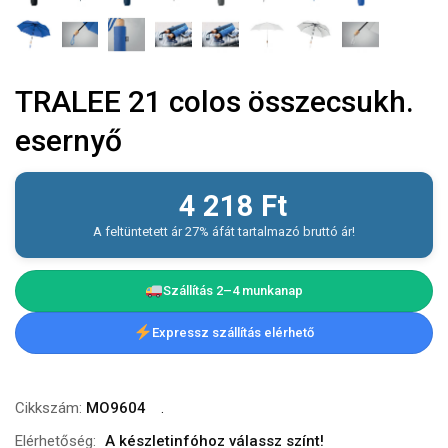
TRALEE 21 colos összecsukh.
esernyő
4 218
Ft
A feltüntetett ár 27% áfát tartalmazó bruttó ár!
Szállítás 2–4 munkanap
Expressz szállítás elérhető
Cikkszám:
MO9604
Elérhetőség:
A készletinfóhoz válassz színt!