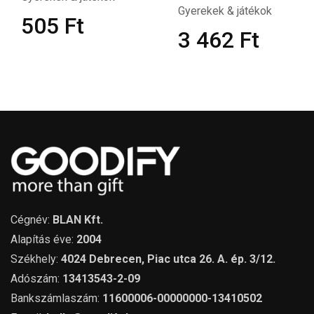
Gyerekek & játékok
505
Ft
3 462
Ft
Cégnév:
BLAN Kft.
Alapítás éve:
2004
Székhely:
4024 Debrecen, Piac utca 26. A. ép. 3/12.
Adószám:
13413543-2-09
Bankszámlaszám:
11600006-00000000-13410502