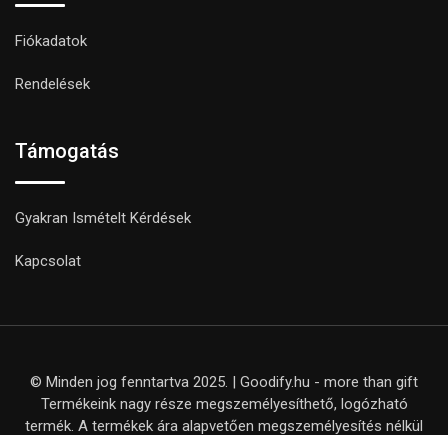
Fiókadatok
Rendelések
Támogatás
Gyakran Ismételt Kérdések
Kapcsolat
© Minden jog fenntartva 2025. | Goodify.hu - more than gift
Termékeink nagy része megszemélyesíthető, logózható
termék. A termékek ára alapvetően megszemélyesítés nélkül
értendő, kivéve, ha ezt külön nem jelezzük a termék adatlapján.