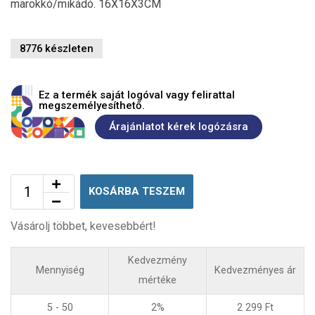
marokkó/mikádó. 16X16X3CM
8776 készleten
Ez a termék saját logóval vagy felirattal
megszemélyesíthető.
Árajánlatot kérek logózásra
KOSÁRBA TESZEM
Vásárolj többet, kevesebbért!
Kedvezmény
Mennyiség
Kedvezményes ár
mértéke
5 - 50
2%
2 299
Ft