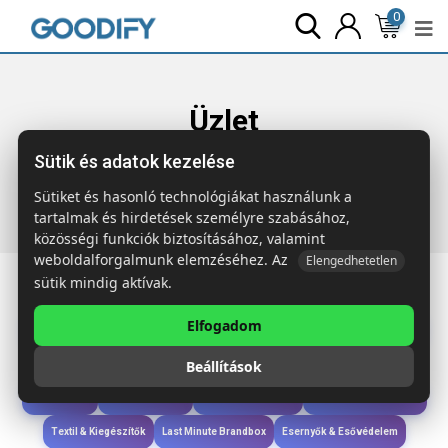
0
Üzlet
Sütik és adatok kezelése
Főoldal
Termékek
Gyerekek & játékok
TRIKES 4 játék
fadobozban
Sütiket és hasonló technológiákat használunk a
tartalmak és hirdetések személyre szabásához,
közösségi funkciók biztosításához, valamint
weboldalforgalmunk elemzéséhez. Az
Elengedhetetlen
sütik mindig aktívak.
Elfogadom
Iroda & Írás
Táskák & Utazás
Étkezés & Ivás
Szóróajándék & Szerszám
Beállítások
Technológia & Kiegészítők
Wellness & Ápolás
Sport & Szabadidő
Újdonságok
Karácsony & Tél
Gyerekek & játékok
Ruházat & Kiegészítők
Textil & Kiegészítők
Last Minute Brandbox
Esernyők & Esővédelem