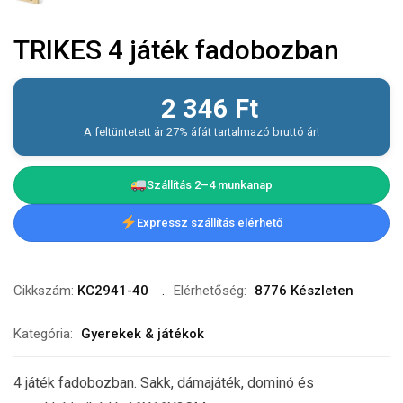
TRIKES 4 játék fadobozban
2 346
Ft
A feltüntetett ár 27% áfát tartalmazó bruttó ár!
Szállítás 2–4 munkanap
Expressz szállítás elérhető
Cikkszám:
KC2941-40
Elérhetőség:
8776 Készleten
Kategória:
Gyerekek & játékok
4 játék fadobozban. Sakk, dámajáték, dominó és