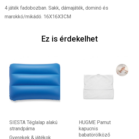
4 játék fadobozban. Sakk, dámajáték, dominó és
marokkó/mikádó. 16X16X3CM
Ez is érdekelhet
SIESTA Téglalap alakú
HUGME Pamut
strandpárna
kapucnis
babatörölköző
Gyerekek & játékok