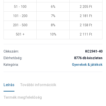
51 - 100
6%
2 205
Ft
101 - 200
7%
2 181
Ft
201 - 500
8%
2 158
Ft
501 +
10%
2 111
Ft
Cikkszám:
KC2941-40
Elérhetőség:
8776 db készleten
Kategória:
Gyerekek & játékok
Leírás
További információk
Termék megfelelőség