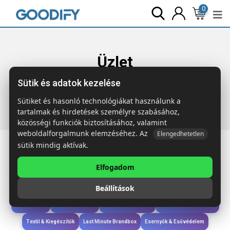
0
Üzlet
Sütik és adatok kezelése
Főoldal
Termékek
Étkezés & Ivás
TUMBOO Duplafalú
pohár 350 ml
Sütiket és hasonló technológiákat használunk a
tartalmak és hirdetések személyre szabásához,
közösségi funkciók biztosításához, valamint
weboldalforgalmunk elemzéséhez. Az
Elengedhetetlen
sütik mindig aktívak.
Elfogadom
Iroda & Írás
Táskák & Utazás
Étkezés & Ivás
Szóróajándék & Szerszám
Beállítások
Technológia & Kiegészítők
Wellness & Ápolás
Sport & Szabadidő
Újdonságok
Karácsony & Tél
Gyerekek & játékok
Ruházat & Kiegészítők
Textil & Kiegészítők
Last Minute Brandbox
Esernyők & Esővédelem