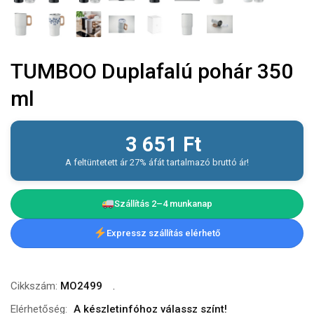
TUMBOO Duplafalú pohár 350
ml
3 651
Ft
A feltüntetett ár 27% áfát tartalmazó bruttó ár!
Szállítás 2–4 munkanap
Expressz szállítás elérhető
Cikkszám:
MO2499
Elérhetőség:
A készletinfóhoz válassz színt!