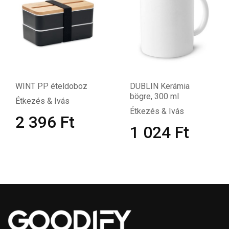
WINT PP ételdoboz
DUBLIN Kerámia
bögre, 300 ml
Étkezés & Ivás
Étkezés & Ivás
2 396
Ft
1 024
Ft