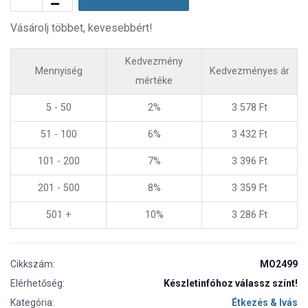
Vásárolj többet, kevesebbért!
Kedvezmény
Mennyiség
Kedvezményes ár
mértéke
5 - 50
2%
3 578
Ft
51 - 100
6%
3 432
Ft
101 - 200
7%
3 396
Ft
201 - 500
8%
3 359
Ft
501 +
10%
3 286
Ft
Cikkszám:
MO2499
Elérhetőség:
Készletinfóhoz válassz színt!
Kategória:
Étkezés & Ivás