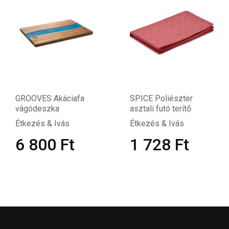
GROOVES Akáciafa
SPICE Poliészter
vágódeszka
asztali futó terítő
Étkezés & Ivás
Étkezés & Ivás
6 800
Ft
1 728
Ft