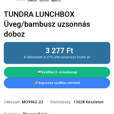
TUNDRA LUNCHBOX
Üveg/bambusz uzsonnás
doboz
3 277
Ft
A feltüntetett ár 27% áfát tartalmazó bruttó ár!
Szállítás 2–4 munkanap
Expressz szállítás elérhető
Cikkszám:
MO9962-22
Elérhetőség:
13028 Készleten