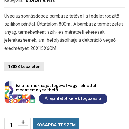
Kategória:
Étkezés & Ivás
Üveg uzsonnásdoboz bambusz tetővel, a fedelet rögzítő
szilikon pánttal. Űrtartalom 800ml. A bambusz természetes
anyag, termékenként szín- és méretbeli eltérések
jelentkezhetnek, ami befolyásolhatja a dekoráció végső
eredményét. 20X15X6CM
13028 készleten
Ez a termék saját logóval vagy felirattal
megszemélyesíthető.
Árajánlatot kérek logózásra
KOSÁRBA TESZEM