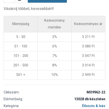
Vásárolj többet, kevesebbért!
Kedvezmény
Mennyiség
Kedvezményes ár
mértéke
5 - 50
2%
3 211
Ft
51 - 100
6%
3 080
Ft
101 - 200
7%
3 047
Ft
201 - 500
8%
3 014
Ft
501 +
10%
2 949
Ft
Cikkszám:
MO9962-22
Elérhetőség:
13028 db készleten
Kategória:
Étkezés & Ivás