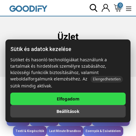
0
Üzlet
Sütik és adatok kezelése
Főoldal
Termékek
Étkezés & Ivás
TUNDRA LUNCHBOX
Üveg/bambusz uzsonnás doboz
Sütiket és hasonló technológiákat használunk a
tartalmak és hirdetések személyre szabásához,
közösségi funkciók biztosításához, valamint
weboldalforgalmunk elemzéséhez. Az
Elengedhetetlen
sütik mindig aktívak.
Elfogadom
Iroda & Írás
Táskák & Utazás
Étkezés & Ivás
Szóróajándék & Szerszám
Beállítások
Technológia & Kiegészítők
Wellness & Ápolás
Sport & Szabadidő
Újdonságok
Karácsony & Tél
Gyerekek & játékok
Ruházat & Kiegészítők
Textil & Kiegészítők
Last Minute Brandbox
Esernyők & Esővédelem