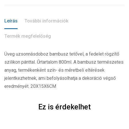
Leírás
További információk
Termék megfelelőség
Üveg uzsonnásdoboz bambusz tetővel, a fedelet rögzítő
szilikon pánttal. Űrtartalom 800ml. A bambusz természetes
anyag, termékenként szín- és méretbeli eltérések
jelentkezhetnek, ami befolyásolhatja a dekoráció végső
eredményét. 20X15X6CM
Ez is érdekelhet