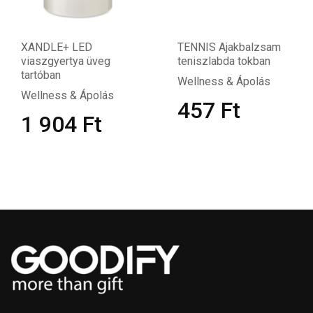
XANDLE+ LED
TENNIS Ajakbalzsam
viaszgyertya üveg
teniszlabda tokban
tartóban
Wellness & Ápolás
Wellness & Ápolás
457
Ft
1 904
Ft