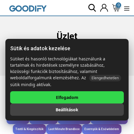
0
Üzlet
Sütik és adatok kezelése
Főoldal
Termékek
Wellness & Ápolás
UV SOFT
Ajakbalzsam, fényes kerek
Sütiket és hasonló technológiákat használunk a
tartalmak és hirdetések személyre szabásához,
közösségi funkciók biztosításához, valamint
weboldalforgalmunk elemzéséhez. Az
Elengedhetetlen
sütik mindig aktívak.
Elfogadom
Iroda & Írás
Táskák & Utazás
Étkezés & Ivás
Szóróajándék & Szerszám
Beállítások
Technológia & Kiegészítők
Wellness & Ápolás
Sport & Szabadidő
Újdonságok
Karácsony & Tél
Gyerekek & játékok
Ruházat & Kiegészítők
Textil & Kiegészítők
Last Minute Brandbox
Esernyők & Esővédelem