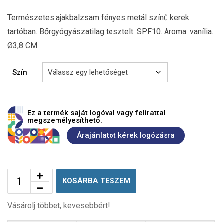
Természetes ajakbalzsam fényes metál színű kerek
tartóban. Bőrgyógyászatilag tesztelt. SPF10. Aroma: vanília.
Ø3,8 CM
Szín
Ez a termék saját logóval vagy felirattal
megszemélyesíthető.
Árajánlatot kérek logózásra
KOSÁRBA TESZEM
Vásárolj többet, kevesebbért!