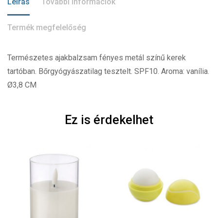
Leírás
További információk
Termék megfelelőség
Természetes ajakbalzsam fényes metál színű kerek
tartóban. Bőrgyógyászatilag tesztelt. SPF10. Aroma: vanília.
Ø3,8 CM
Ez is érdekelhet