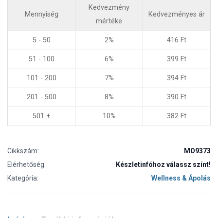
Kedvezmény
Mennyiség
Kedvezményes ár
mértéke
5 - 50
2%
416
Ft
51 - 100
6%
399
Ft
101 - 200
7%
394
Ft
201 - 500
8%
390
Ft
501 +
10%
382
Ft
Cikkszám:
MO9373
Elérhetőség:
Készletinfóhoz válassz színt!
Kategória:
Wellness & Ápolás