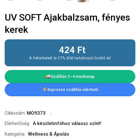
UV SOFT Ajakbalzsam, fényes
kerek
424
Ft
A feltüntetett ár 27% áfát tartalmazó bruttó ár!
Szállítás 2–4 munkanap
Expressz szállítás elérhető
Cikkszám:
MO9373
Elérhetőség:
A készletinfóhoz válassz színt!
Kategória:
Wellness & Ápolás