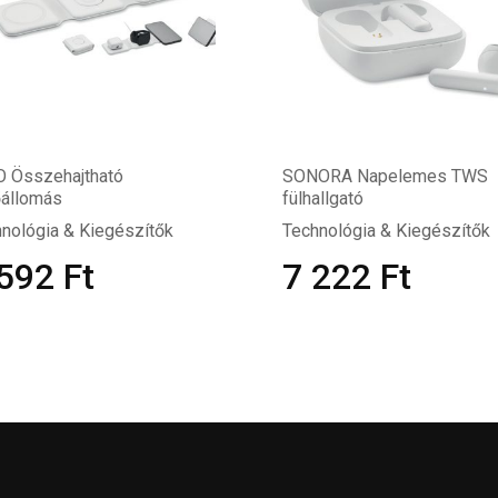
O Összehajtható
SONORA Napelemes TWS
őállomás
fülhallgató
nológia & Kiegészítők
Technológia & Kiegészítők
 592
Ft
7 222
Ft