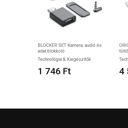
BLOCKER SET Kamera, audió és
ORI
adat blokkoló
tölt
Technológia & Kiegészítők
Tech
1 746
Ft
4