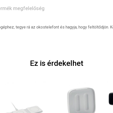
rmék megfelelőség
géphez, tegye rá az okostelefont és hagyja, hogy feltöltődjön. Ké
Ez is érdekelhet