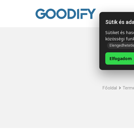
Kezdől
Sütik és ad
Sütiket és ha
közösségi fun
Elengedhetetl
Elfogadom
Főoldal
Term