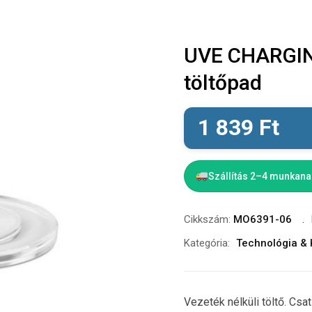
UVE CHARGING
töltőpad
1 839
Ft
Szállítás 2–4 munkan
Cikkszám:
MO6391-06
Kategória:
Technológia & 
Vezeték nélküli töltő. Cs