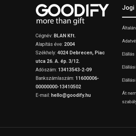
Jogi
Általá
Cégnév:
BLAN Kft.
Adatvé
Alapítás éve:
2004
Székhely:
4024 Debrecen, Piac
Elállás
utca 26. A. ép. 3/12.
Elállás
Adószám:
13413543-2-09
Bankszámlaszám:
11600006-
Elállás
00000000-13410502
Át nem
E-mail:
hello@goodify.hu
szabál