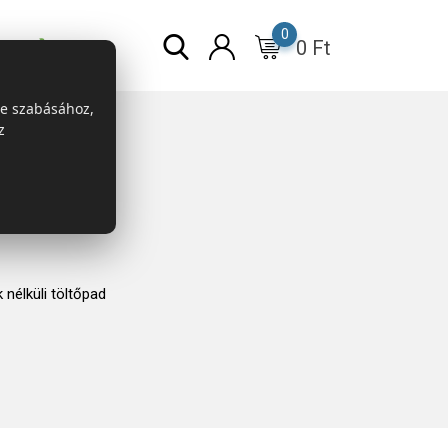
0
0
Ft
r
ESG
re szabásához,
z
nélküli töltőpad