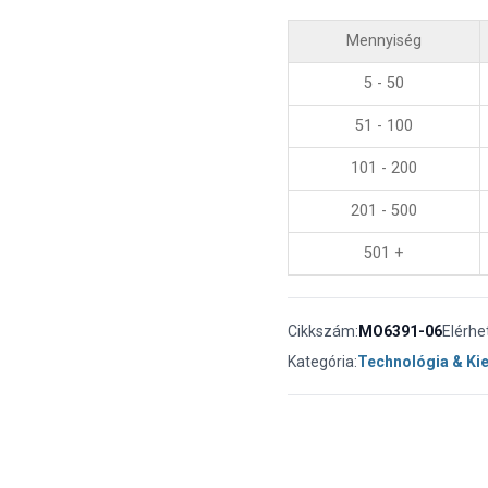
Mennyiség
5 - 50
51 - 100
101 - 200
201 - 500
501 +
Cikkszám:
MO6391-06
Elérhe
Kategória:
Technológia & Ki