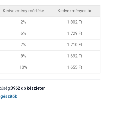
Kedvezmény mértéke
Kedvezményes ár
2%
1 802
Ft
6%
1 729
Ft
7%
1 710
Ft
8%
1 692
Ft
10%
1 655
Ft
tőség:
3962 db készleten
egészítők