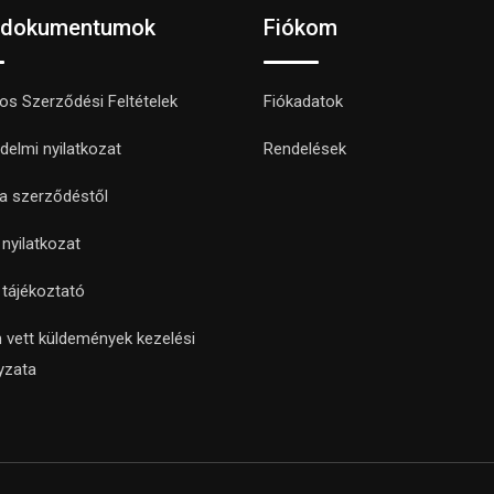
 dokumentumok
Fiókom
nos Szerződési Feltételek
Fiókadatok
delmi nyilatkozat
Rendelések
 a szerződéstől
i nyilatkozat
i tájékoztató
 vett küldemények kezelési
yzata