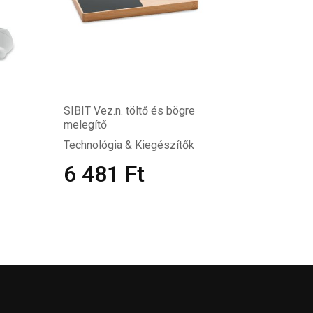
SIBIT Vez.n. töltő és bögre
melegítő
Technológia & Kiegészítők
6 481
Ft