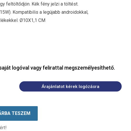
y feltöltődjön. Kék fény jelzi a töltést.
15W). Kompatibilis a legújabb androidokkal,
ülékekkel. Ø10X1,1 CM
saját logóval vagy felirattal megszemélyesíthető.
Árajánlatot kérek logózásra
ÁRBA TESZEM
ért!