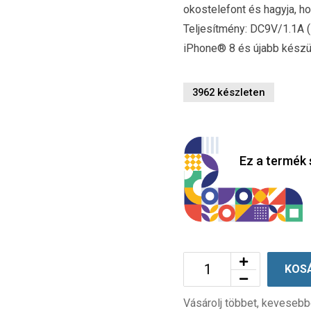
okostelefont és hagyja, hog
Teljesítmény: DC9V/1.1A (
iPhone® 8 és újabb kész
3962 készleten
Ez a termék 
KOS
Vásárolj többet, kevesebb