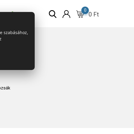
0
0
Ft
r
ESG
re szabásához,
z
ózsák