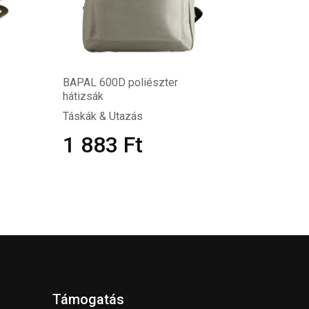
BAPAL 600D poliészter
hátizsák
Táskák & Utazás
1 883
Ft
Támogatás