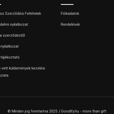
nos Szerződési Feltételek
Fiókadatok
delmi nyilatkozat
Rendelések
 a szerződéstől
i nyilatkozat
i tájékoztató
 vett küldemények kezelési
yzata
© Minden jog fenntartva 2025. | Goodify.hu - more than gift