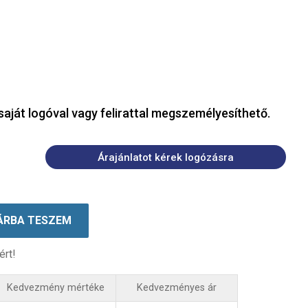
saját logóval vagy felirattal megszemélyesíthető.
Árajánlatot kérek logózásra
ÁRBA TESZEM
ért!
Kedvezmény mértéke
Kedvezményes ár