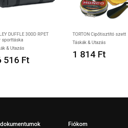
LEY DUFFLE 300D RPET
TORTON Cipőtisztító szett
 sporttáska
Táskák & Utazás
ák & Utazás
1 814
Ft
6 516
Ft
 dokumentumok
Fiókom