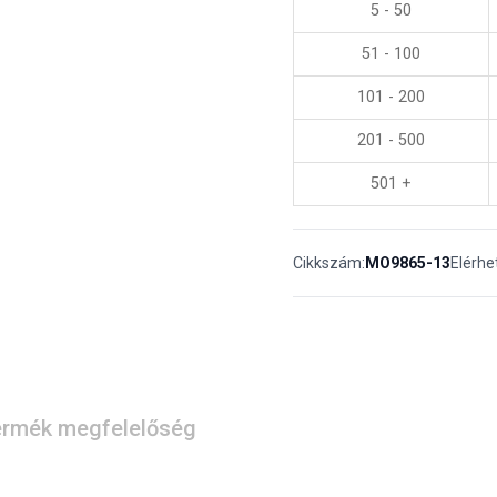
5 - 50
51 - 100
101 - 200
201 - 500
501 +
Cikkszám:
MO9865-13
Elérhe
rmék megfelelőség