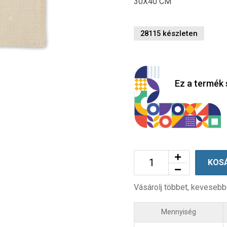
30X40 CM
28115 készleten
Ez a termék 
KOS
Vásárolj többet, kevesebb
Mennyiség