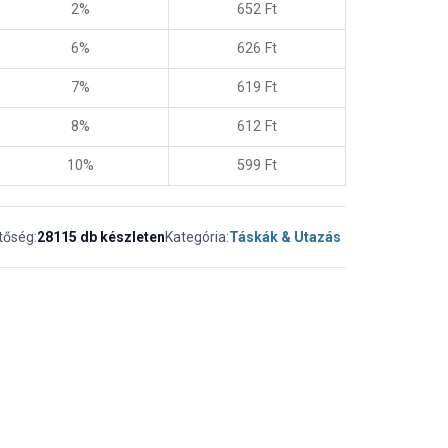
2%
652
Ft
6%
626
Ft
7%
619
Ft
8%
612
Ft
10%
599
Ft
tőség:
28115 db készleten
Kategória:
Táskák & Utazás