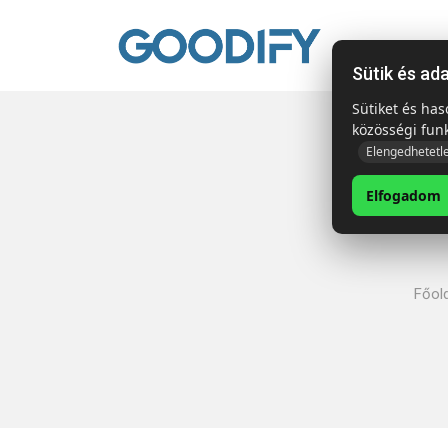
Kezdől
Sütik és ad
Sütiket és ha
közösségi fun
Elengedhetetl
Elfogadom
Főol