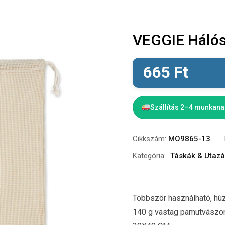
VEGGIE Hálós
665
Ft
Szállítás 2–4 munkan
Cikkszám:
MO9865-13
Kategória:
Táskák & Utaz
Többször használható, húz
140 g vastag pamutvászon