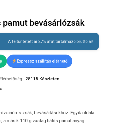
 pamut bevásárlózsák
A feltüntetett ár 27% áfát tartalmazó bruttó ár!
ap
Expressz szállítás elérhető
Elérhetőség:
28115 Készleten
ás
ózsinóros zsák, bevásárlásokhoz. Egyik oldala
, a másik 110 g vastag hálós pamut anyag.