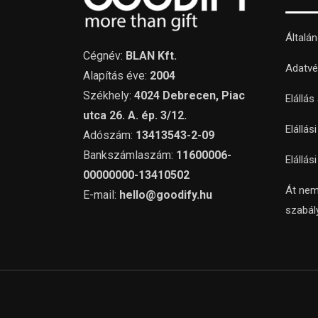
Általá
Cégnév:
BLAN Kft.
Adatvé
Alapítás éve:
2004
Székhely:
4024 Debrecen, Piac
Elállás
utca 26. A. ép. 3/12.
Elállás
Adószám:
13413543-2-09
Bankszámlaszám:
11600006-
Elállás
00000000-13410502
Át nem
E-mail:
hello@goodify.hu
szabál