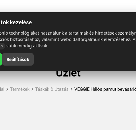
ap
Termékek
Emblémázás és szállítás
Tech = Kedvező á
atok kezelése
sonló technológiákat használunk a tartalmak és hirdetések személy
kciók biztosításához, valamint weboldalforgalmunk elemzéséhez. A
sütik mindig aktívak.
en
Beállítások
Üzlet
dal
Termékek
Táskák & Utazás
VEGGIE Hálós pamut bevásárl