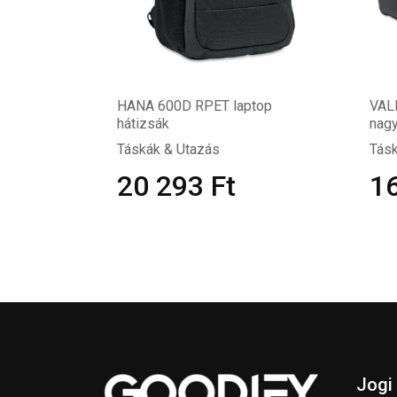
HANA 600D RPET laptop
VAL
hátizsák
nagy
Táskák & Utazás
Tásk
20 293
Ft
1
Jogi