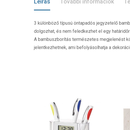
Leírás
További információk
Te
3 különböző típusú öntapadós jegyzetelő bambu
dolgozhat, és nem feledkezhet el egy határidő
A bambuszborítás természetes megjelenést kö
jelentkezhetnek, ami befolyásolhatja a dekor