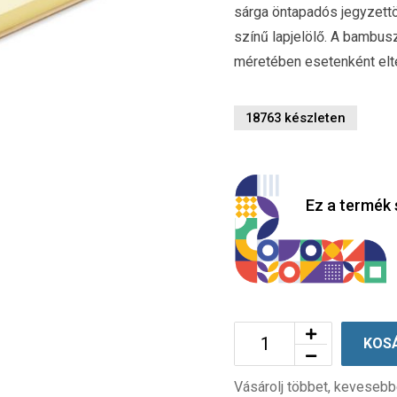
sárga öntapadós jegyzettö
színű lapjelölő. A bambus
méretében esetenként elt
18763 készleten
Ez a termék 
KOS
Vásárolj többet, kevesebb