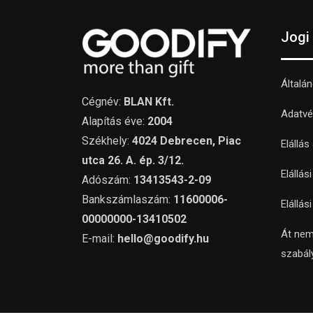
Jogi
Általá
Cégnév:
BLAN Kft.
Adatvé
Alapítás éve:
2004
Székhely:
4024 Debrecen, Piac
Elállás
utca 26. A. ép. 3/12.
Elállás
Adószám:
13413543-2-09
Bankszámlaszám:
11600006-
Elállás
00000000-13410502
Át nem
E-mail:
hello@goodify.hu
szabál