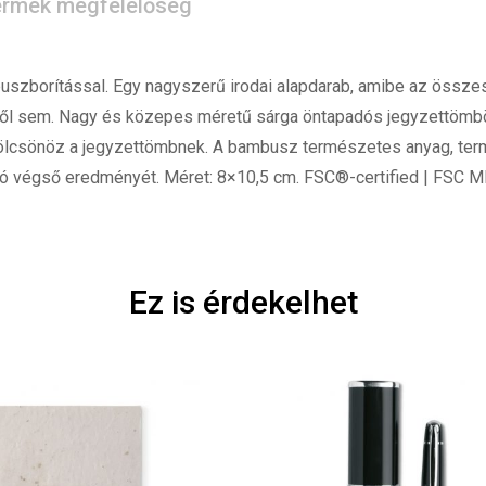
rmék megfelelőség
szborítással. Egy nagyszerű irodai alapdarab, amibe az összes f
ről sem. Nagy és közepes méretű sárga öntapadós jegyzettömbök
lcsönöz a jegyzettömbnek. A bambusz természetes anyag, term
áció végső eredményét. Méret: 8×10,5 cm. FSC®-certified | FSC
Ez is érdekelhet