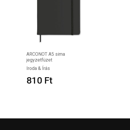
ARCONOT A5 sima
jegyzetfüzet
Iroda & Írás
810
Ft