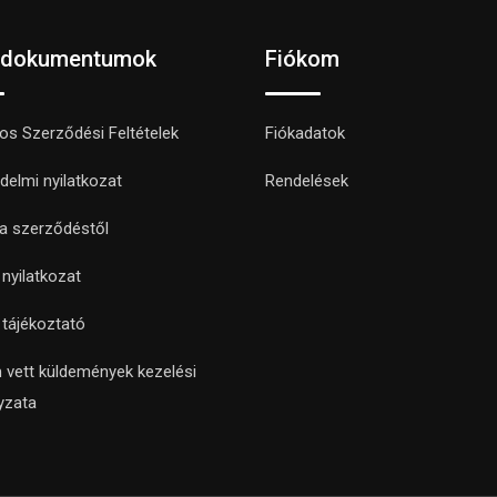
 dokumentumok
Fiókom
nos Szerződési Feltételek
Fiókadatok
delmi nyilatkozat
Rendelések
 a szerződéstől
i nyilatkozat
i tájékoztató
 vett küldemények kezelési
yzata