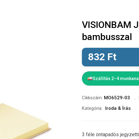
VISIONBAM Je
bambusszal
832
Ft
Szállítás 2–4 munkan
Cikkszám:
MO6529-03
Kategória:
Iroda & Írás
3 féle öntapadós jegyzet