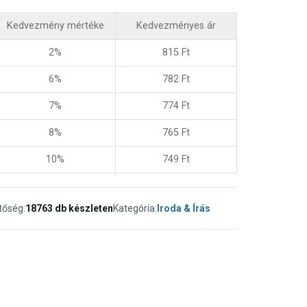
Kedvezmény mértéke
Kedvezményes ár
2%
815
Ft
6%
782
Ft
7%
774
Ft
8%
765
Ft
10%
749
Ft
tőség:
18763 db készleten
Kategória:
Iroda & Írás