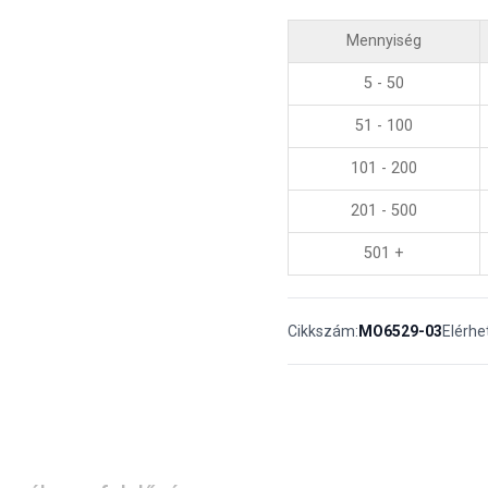
Mennyiség
5 - 50
51 - 100
101 - 200
201 - 500
501 +
Cikkszám:
MO6529-03
Elérhe