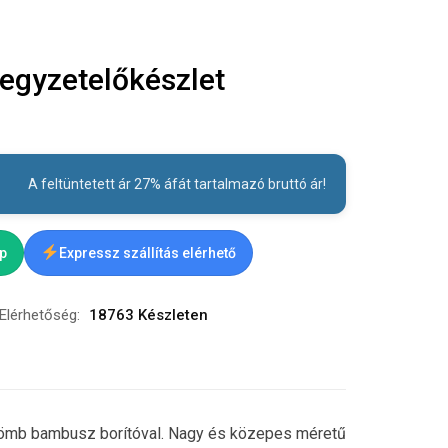
gyzetelőkészlet
A feltüntetett ár 27% áfát tartalmazó bruttó ár!
ap
Expressz szállítás elérhető
Elérhetőség:
18763 Készleten
tömb bambusz borítóval. Nagy és közepes méretű