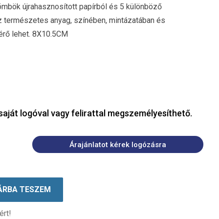
mbök újrahasznosított papírból és 5 különböző
z természetes anyag, színében, mintázatában és
érő lehet. 8X10.5CM
saját logóval vagy felirattal megszemélyesíthető.
Árajánlatot kérek logózásra
ÁRBA TESZEM
ért!