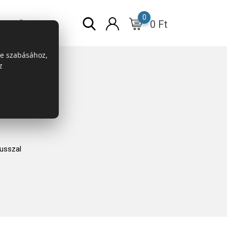
0
0
Ft
r
ESG
re szabásához,
z
usszal