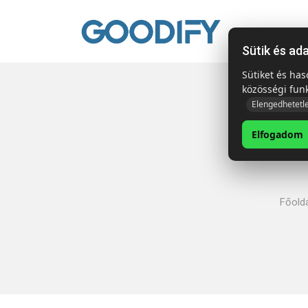
Kezdől
Sütik és ad
Sütiket és ha
közösségi fun
Elengedhetetl
Elfogadom
Főolda