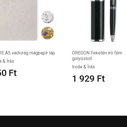
E A5 vadvirág magpapír lap
OREGON Feketén író fém
golyóstoll
a & Írás
Iroda & Írás
50
Ft
1 929
Ft