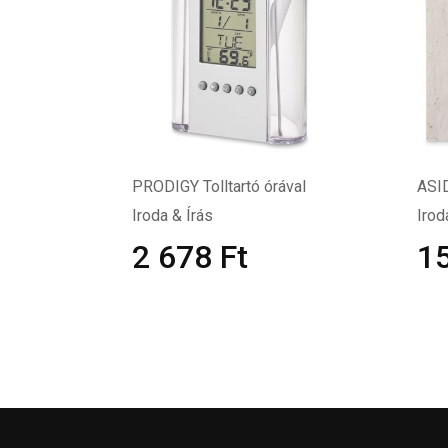
PRODIGY Tolltartó órával
ASID
Iroda & Írás
Irod
2 678
Ft
1