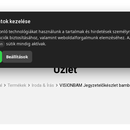
ap
Termékek
Emblémázás és szállítás
Tech = Kedvező á
atok kezelése
sonló technológiákat használunk a tartalmak és hirdetések személy
kciók biztosításához, valamint weboldalforgalmunk elemzéséhez. A
sütik mindig aktívak.
en
Beállítások
Üzlet
l
Termékek
Iroda & Írás
VISIONBAM Jegyzetelőkészlet bamb