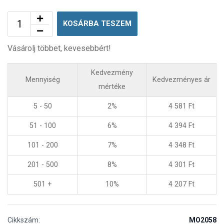
KOSÁRBA TESZEM
Vásárolj többet, kevesebbért!
Kedvezmény
Mennyiség
Kedvezményes ár
mértéke
5 - 50
2%
4 581
Ft
51 - 100
6%
4 394
Ft
101 - 200
7%
4 348
Ft
201 - 500
8%
4 301
Ft
501 +
10%
4 207
Ft
Cikkszám:
MO2058