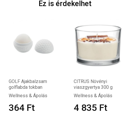
Ez is érdekelhet
GOLF Ajakbalzsam
CITRUS Növényi
golflabda tokban
viaszgyertya 300 g
Wellness & Ápolás
Wellness & Ápolás
364
Ft
4 835
Ft