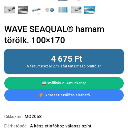
WAVE SEAQUAL® hamam
törölk. 100×170
4 675
Ft
A feltüntetett ár 27% áfát tartalmazó bruttó ár!
Szállítás 2–4 munkanap
Expressz szállítás elérhető
Cikkszám:
MO2058
Elérhetőség:
A készletinfóhoz válassz színt!