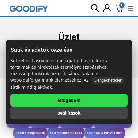
0
Üzlet
Sütik és adatok kezelése
Főoldal
Termékek
Wellness & Ápolás
WAVE SEAQUAL®
hamam törölk. 100×170
Sütiket és hasonló technológiákat használunk a
tartalmak és hirdetések személyre szabásához,
közösségi funkciók biztosításához, valamint
weboldalforgalmunk elemzéséhez. Az
Elengedhetetlen
sütik mindig aktívak.
Elfogadom
Iroda & Írás
Táskák & Utazás
Étkezés & Ivás
Szóróajándék & Szerszám
Beállítások
Technológia & Kiegészítők
Wellness & Ápolás
Sport & Szabadidő
Újdonságok
Karácsony & Tél
Gyerekek & játékok
Ruházat & Kiegészítők
Textil & Kiegészítők
Last Minute Brandbox
Esernyők & Esővédelem