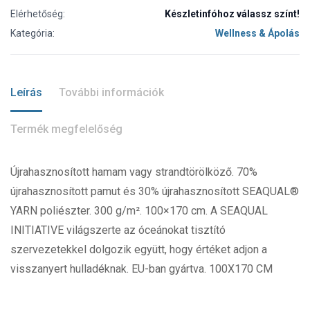
Elérhetőség:
Készletinfóhoz válassz színt!
Kategória:
Wellness & Ápolás
Leírás
További információk
Termék megfelelőség
Újrahasznosított hamam vagy strandtörölköző. 70%
újrahasznosított pamut és 30% újrahasznosított SEAQUAL®
YARN poliészter. 300 g/m². 100×170 cm. A SEAQUAL
INITIATIVE világszerte az óceánokat tisztító
szervezetekkel dolgozik együtt, hogy értéket adjon a
visszanyert hulladéknak. EU-ban gyártva. 100X170 CM