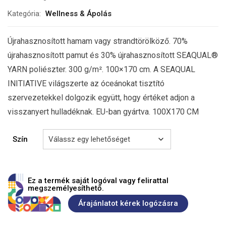
Kategória:
Wellness & Ápolás
Újrahasznosított hamam vagy strandtörölköző. 70%
újrahasznosított pamut és 30% újrahasznosított SEAQUAL®
YARN poliészter. 300 g/m². 100×170 cm. A SEAQUAL
INITIATIVE világszerte az óceánokat tisztító
szervezetekkel dolgozik együtt, hogy értéket adjon a
visszanyert hulladéknak. EU-ban gyártva. 100X170 CM
Szín
Ez a termék saját logóval vagy felirattal
megszemélyesíthető.
Árajánlatot kérek logózásra