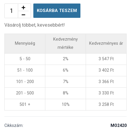
KOSÁRBA TESZEM
Vásárolj többet, kevesebbért!
Kedvezmény
Mennyiség
Kedvezményes ár
mértéke
5 - 50
2%
3 547
Ft
51 - 100
6%
3 402
Ft
101 - 200
7%
3 366
Ft
201 - 500
8%
3 330
Ft
501 +
10%
3 258
Ft
Cikkszám:
MO2420