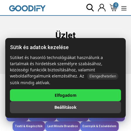
0
Üzlet
Sütik és adatok kezelése
Főoldal
Termékek
Technológia & Kiegészítők
WERLIES 3
az 1-ben vez. n. töltő 15W
Sütiket és hasonló technológiákat használunk a
tartalmak és hirdetések személyre szabásához,
közösségi funkciók biztosításához, valamint
weboldalforgalmunk elemzéséhez. Az
Elengedhetetlen
sütik mindig aktívak.
Elfogadom
Iroda & Írás
Táskák & Utazás
Étkezés & Ivás
Szóróajándék & Szerszám
Beállítások
Technológia & Kiegészítők
Wellness & Ápolás
Sport & Szabadidő
Újdonságok
Karácsony & Tél
Gyerekek & játékok
Ruházat & Kiegészítők
Textil & Kiegészítők
Last Minute Brandbox
Esernyők & Esővédelem