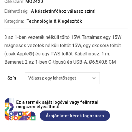
Cikkszám:
MO2420
Elérhetőség:
A készletinfóhoz válassz színt!
Kategória:
Technológia & Kiegészítők
3 az 1-ben vezeték nélküli töltő 15W. Tartalmaz egy 15W
mágneses vezeték nélküli töltőt 15W, egy okosóra töltőt
(csak Apple®) és egy TWS töltőt. Kábelhossz: 1 m.
Bemenet: 2 az 1-ben C-típusú és USB-A. Ø6,5X0,8 CM
Szín
Ez a termék saját logóval vagy felirattal
megszemélyesíthető.
Árajánlatot kérek logózásra