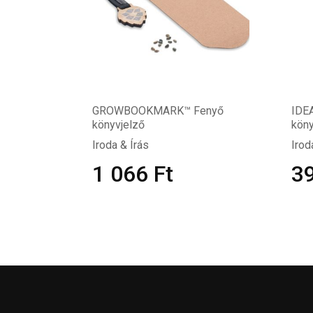
GROWBOOKMARK™ Fenyő
IDE
könyvjelző
köny
Iroda & Írás
Irod
1 066
Ft
3