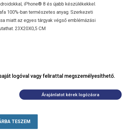
ndroidokkal, iPhone® 8 és újabb készülékekkel.
afa 100%-ban természetes anyag. Szerkezeti
itása miatt az egyes tárgyak végső emblémázási
utathat. 23X20X0,5 CM
saját logóval vagy felirattal megszemélyesíthető.
Árajánlatot kérek logózásra
ÁRBA TESZEM