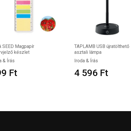
A SEED Magpapír
TAPLAMB USB újratölthető
vjelző készlet
asztali lámpa
a & Írás
Iroda & Írás
99
Ft
4 596
Ft