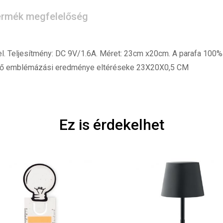
rmék megfelelőség
el. Teljesítmény: DC 9V/1.6A. Méret: 23cm x20cm. A parafa 100%
végső emblémázási eredménye eltéréseke 23X20X0,5 CM
Ez is érdekelhet