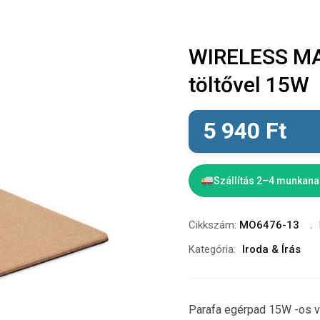
WIRELESS MA
töltővel 15W
5 940
Ft
Szállítás 2–4 munkan
Cikkszám:
MO6476-13
Kategória:
Iroda & Írás
Parafa egérpad 15W -os ve