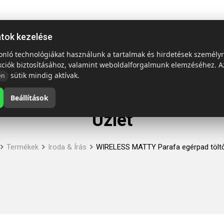
ap
Termékek
Emblémázás és szállítás
Tech = Kedvező á
atok kezelése
sonló technológiákat használunk a tartalmak és hirdetések személy
kciók biztosításához, valamint weboldalforgalmunk elemzéséhez. A
sütik mindig aktívak.
en
Beállítások
Üzlet
Termékek
Iroda & Írás
WIRELESS MATTY Parafa egérpad tölt