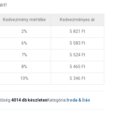
ért!
Kedvezmény mértéke
Kedvezményes ár
2%
5 821
Ft
6%
5 583
Ft
7%
5 524
Ft
8%
5 465
Ft
10%
5 346
Ft
tőség:
4014 db készleten
Kategória:
Iroda & Írás