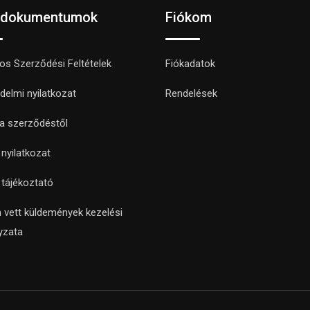
 dokumentumok
Fiókom
nos Szerződési Feltételek
Fiókadatok
delmi nyilatkozat
Rendelések
 a szerződéstől
i nyilatkozat
i tájékoztató
 vett küldemények kezelési
yzata