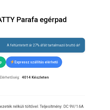
TTY Parafa egérpad
A feltüntetett ár 27% áfát tartalmazó bruttó ár!
ap
Expressz szállítás elérhető
Elérhetőség:
4014 Készleten
zeték nélküli töltővel. Teljesítmény: DC 9V/1.6A.