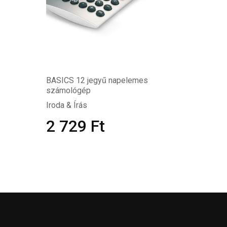
BASICS 12 jegyű napelemes
számológép
Iroda & Írás
2 729
Ft