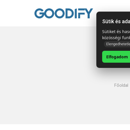
Kezdől
Sütik és ad
Sütiket és ha
közösségi fun
Elengedhetetl
Elfogadom
Főoldal