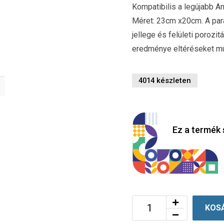
Kompatibilis a legújabb A
Méret: 23cm x20cm. A par
jellege és felületi poroz
eredménye eltéréseket m
4014 készleten
Ez a termék 
KOS