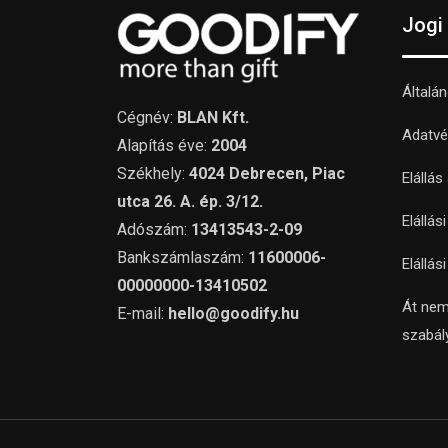
Jogi
Általá
Cégnév:
BLAN Kft.
Adatvé
Alapítás éve:
2004
Székhely:
4024 Debrecen, Piac
Elállás
utca 26. A. ép. 3/12.
Elállás
Adószám:
13413543-2-09
Bankszámlaszám:
11600006-
Elállás
00000000-13410502
Át nem
E-mail:
hello@goodify.hu
szabál