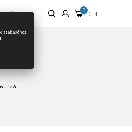
0
0
Ft
r
ESG
re szabásához,
z
ővel 15W