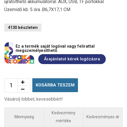
újratölthető akkumulátorral. AUX, USB, TF portokkal.
Üzemidő kb. 5 óra. Ø6,7X17,1 CM
4130 készleten
Ez a termék saját logóval vagy felirattal
megszemélyesíthető.
Árajánlatot kérek logózásra
KOSÁRBA TESZEM
Vásárolj többet, kevesebbért!
Kedvezmény
Mennyiség
Kedvezményes ár
mértéke