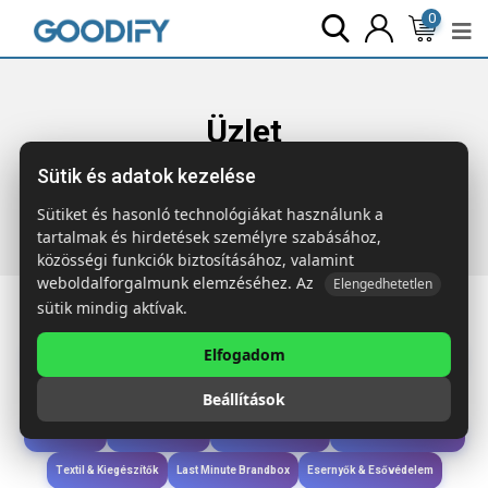
0
Üzlet
Sütik és adatok kezelése
Főoldal
Termékek
Technológia & Kiegészítők
YELLOW
2x5W hangszóró
Sütiket és hasonló technológiákat használunk a
tartalmak és hirdetések személyre szabásához,
közösségi funkciók biztosításához, valamint
weboldalforgalmunk elemzéséhez. Az
Elengedhetetlen
sütik mindig aktívak.
Elfogadom
Iroda & Írás
Táskák & Utazás
Étkezés & Ivás
Szóróajándék & Szerszám
Beállítások
Technológia & Kiegészítők
Wellness & Ápolás
Sport & Szabadidő
Újdonságok
Karácsony & Tél
Gyerekek & játékok
Ruházat & Kiegészítők
Textil & Kiegészítők
Last Minute Brandbox
Esernyők & Esővédelem