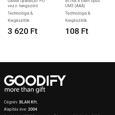
GAMA Újrahaszn. PU
BITRA 4 Elem típus
vez.n. hangszóró
UM3 (AAA)
Technológia &
Technológia &
Kiegészítők
Kiegészítők
3 620
Ft
108
Ft
Cégnév:
BLAN Kft.
Alapítás éve:
2004