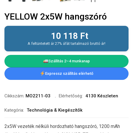
YELLOW 2x5W hangszóró
10 118
Ft
A feltüntetett ár 27% áfát tartalmazó bruttó ár!
Szállítás 2–4 munkanap
Expressz szállítás elérhető
Cikkszám:
MO2211-03
Elérhetőség:
4130 Készleten
Kategória:
Technológia & Kiegészítők
2x5W vezeték nélküli hordozható hangszóró, 1200 mAh