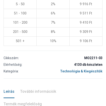
5 - 50
2%
9 916
Ft
51 - 100
6%
9 511
Ft
101 - 200
7%
9 410
Ft
201 - 500
8%
9 309
Ft
501 +
10%
9 106
Ft
Cikkszám:
MO2211-03
Elérhetőség:
4130 db készleten
Kategória:
Technológia & Kiegészítők
Leírás
További információk
Termék megfelelőség