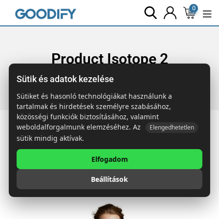
0
Product Isotope 2
Sütik és adatok kezelése
Főoldal
Elements
Product Isotope 2
Sütiket és hasonló technológiákat használunk a
tartalmak és hirdetések személyre szabásához,
közösségi funkciók biztosításához, valamint
weboldalforgalmunk elemzéséhez. Az
Elengedhetetlen
sütik mindig aktívak.
All
Featured
New
Elfogadom
Popular
Beállítások