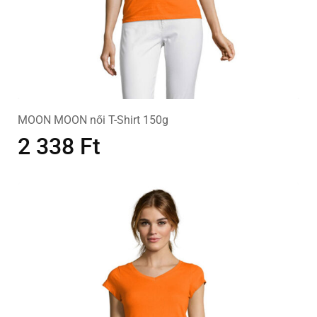
MOON MOON női T-Shirt 150g
2 338
Ft