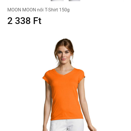
MOON MOON női T-Shirt 150g
2 338
Ft