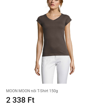
MOON MOON női T-Shirt 150g
2 338
Ft