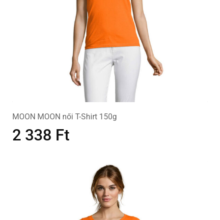
MOON MOON női T-Shirt 150g
2 338
Ft