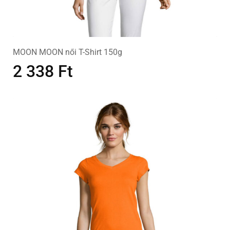
MOON MOON női T-Shirt 150g
2 338
Ft