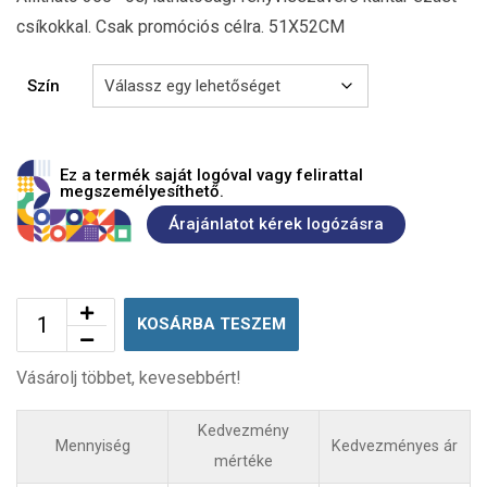
csíkokkal. Csak promóciós célra. 51X52CM
Szín
Ez a termék saját logóval vagy felirattal
megszemélyesíthető.
Árajánlatot kérek logózásra
KOSÁRBA TESZEM
Vásárolj többet, kevesebbért!
Kedvezmény
Mennyiség
Kedvezményes ár
mértéke