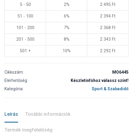
5 - 50
2%
2 495
Ft
51 - 100
6%
2 394
Ft
101 - 200
7%
2 368
Ft
201 - 500
8%
2 343
Ft
501 +
10%
2 292
Ft
Cikkszám:
MO6445
Elérhetőség:
Készletinfóhoz válassz színt!
Kategória:
Sport & Szabadidő
Leírás
További információk
Termék megfelelőség