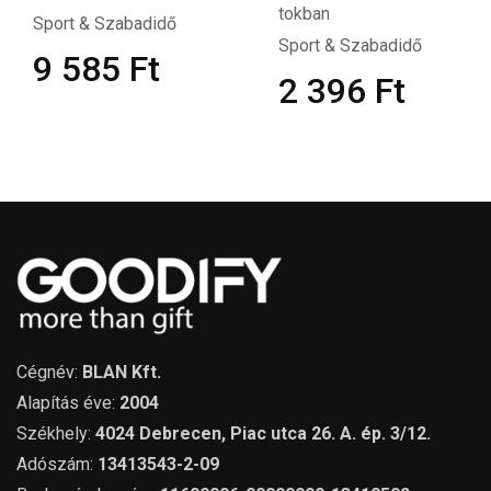
tokban
Sport & Szabadidő
Sport & Szabadidő
9 585
Ft
2 396
Ft
Cégnév:
BLAN Kft.
Alapítás éve:
2004
Székhely:
4024 Debrecen, Piac utca 26. A. ép. 3/12.
Adószám:
13413543-2-09