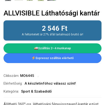
ALLVISIBLE Láthatósági kantár
2 546
Ft
A feltüntetett ár 27% áfát tartalmazó bruttó ár!
Szállítás 2–4 munkanap
Expressz szállítás elérhető
Cikkszám:
MO6445
Elérhetőség:
A készletinfóhoz válassz színt!
Kategória:
Sport & Szabadidő
Állítható 360°-os, láthatósági fényvisszaverő kantár ezüst