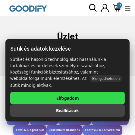
0
Üzlet
Sütik és adatok kezelése
Főoldal
Termékek
Sport & Szabadidő
ALLVISIBLE
Láthatósági kantár
Sütiket és hasonló technológiákat használunk a
tartalmak és hirdetések személyre szabásához,
közösségi funkciók biztosításához, valamint
weboldalforgalmunk elemzéséhez. Az
Elengedhetetlen
sütik mindig aktívak.
Elfogadom
Iroda & Írás
Táskák & Utazás
Étkezés & Ivás
Szóróajándék & Szerszám
Beállítások
Technológia & Kiegészítők
Wellness & Ápolás
Sport & Szabadidő
Újdonságok
Karácsony & Tél
Gyerekek & játékok
Ruházat & Kiegészítők
Textil & Kiegészítők
Last Minute Brandbox
Esernyők & Esővédelem