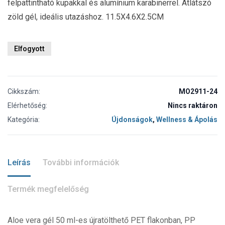
felpattintható kupakkal és alumínium karabinerrel. Átlátszó
zöld gél, ideális utazáshoz. 11.5X4.6X2.5CM
Elfogyott
Cikkszám:
MO2911-24
Elérhetőség:
Nincs raktáron
Kategória:
Újdonságok
,
Wellness & Ápolás
Leírás
További információk
Termék megfelelőség
Aloe vera gél 50 ml-es újratölthető PET flakonban, PP