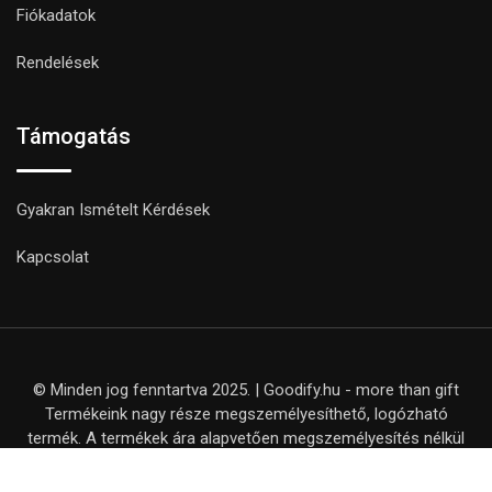
Fiókadatok
Rendelések
Támogatás
Gyakran Ismételt Kérdések
Kapcsolat
© Minden jog fenntartva 2025. | Goodify.hu - more than gift
Termékeink nagy része megszemélyesíthető, logózható
termék. A termékek ára alapvetően megszemélyesítés nélkül
értendő, kivéve, ha ezt külön nem jelezzük a termék adatlapján.