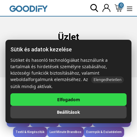
0
Üzlet
Sütik és adatok kezelése
Főoldal
Termékek
Újdonságok
ALOVE Aloe vera flakon
50 ml
Sütiket és hasonló technológiákat használunk a
tartalmak és hirdetések személyre szabásához,
közösségi funkciók biztosításához, valamint
weboldalforgalmunk elemzéséhez. Az
Elengedhetetlen
sütik mindig aktívak.
Elfogadom
Iroda & Írás
Táskák & Utazás
Étkezés & Ivás
Szóróajándék & Szerszám
Beállítások
Technológia & Kiegészítők
Wellness & Ápolás
Sport & Szabadidő
Újdonságok
Karácsony & Tél
Gyerekek & játékok
Ruházat & Kiegészítők
Textil & Kiegészítők
Last Minute Brandbox
Esernyők & Esővédelem