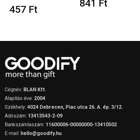
841
Ft
457
Ft
Cégnév:
BLAN Kft.
Alapítás éve:
2004
Székhely:
4024 Debrecen, Piac utca 26. A. ép. 3/12.
Adószám:
13413543-2-09
Bankszámlaszám:
11600006-00000000-13410502
E-mail:
hello@goodify.hu