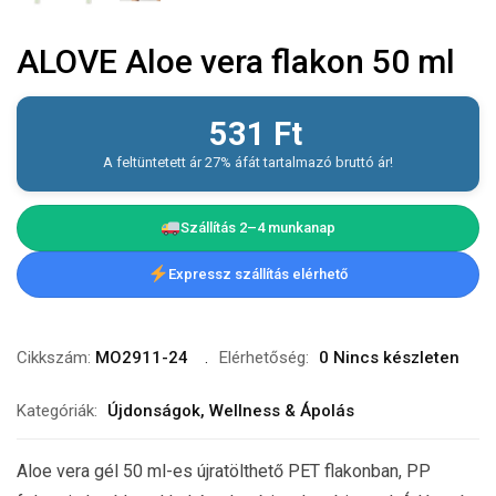
ALOVE Aloe vera flakon 50 ml
531
Ft
A feltüntetett ár 27% áfát tartalmazó bruttó ár!
Szállítás 2–4 munkanap
Expressz szállítás elérhető
Cikkszám:
MO2911-24
Elérhetőség:
0 Nincs készleten
Kategóriák:
Újdonságok
,
Wellness & Ápolás
Aloe vera gél 50 ml-es újratölthető PET flakonban, PP