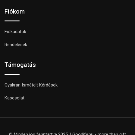
Fiókom
Fiókadatok
Rendelések
Támogatás
Gyakran Ismételt Kérdések
Kapcsolat
© Minden jog fenntartva 2025. | Goodify.hu - more than gift