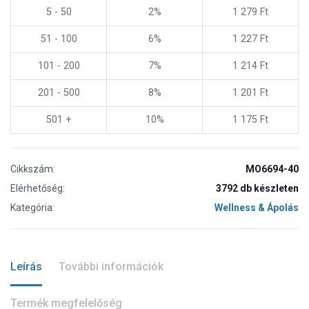
5 - 50
2%
1 279
Ft
51 - 100
6%
1 227
Ft
101 - 200
7%
1 214
Ft
201 - 500
8%
1 201
Ft
501 +
10%
1 175
Ft
Cikkszám:
MO6694-40
Elérhetőség:
3792 db készleten
Kategória:
Wellness & Ápolás
Leírás
További információk
Termék megfelelőség