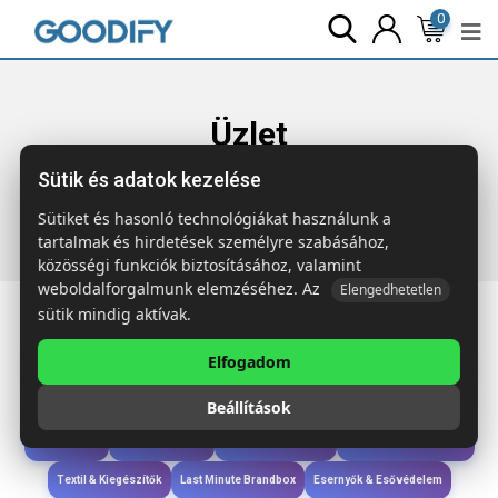
0
Üzlet
Sütik és adatok kezelése
Főoldal
Termékek
Wellness & Ápolás
ASSA Kézi
masszírozó fából
Sütiket és hasonló technológiákat használunk a
tartalmak és hirdetések személyre szabásához,
közösségi funkciók biztosításához, valamint
weboldalforgalmunk elemzéséhez. Az
Elengedhetetlen
sütik mindig aktívak.
Elfogadom
Iroda & Írás
Táskák & Utazás
Étkezés & Ivás
Szóróajándék & Szerszám
Beállítások
Technológia & Kiegészítők
Wellness & Ápolás
Sport & Szabadidő
Újdonságok
Karácsony & Tél
Gyerekek & játékok
Ruházat & Kiegészítők
Textil & Kiegészítők
Last Minute Brandbox
Esernyők & Esővédelem