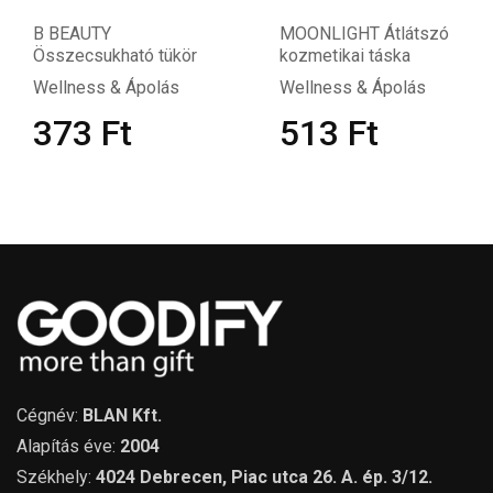
BEAUTY
MOONLIGHT Átlátszó
T
szecsukható tükör
kozmetikai táska
Ké
llness & Ápolás
Wellness & Ápolás
We
373
Ft
513
Ft
Cégnév:
BLAN Kft.
Alapítás éve:
2004
Székhely:
4024 Debrecen, Piac utca 26. A. ép. 3/12.