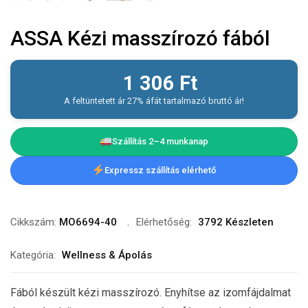
ASSA Kézi masszírozó fából
1 306
Ft
A feltüntetett ár 27% áfát tartalmazó bruttó ár!
Szállítás 2–4 munkanap
Expressz szállítás elérhető
Cikkszám:
MO6694-40
Elérhetőség:
3792 Készleten
Kategória:
Wellness & Ápolás
Fából készült kézi masszírozó. Enyhítse az izomfájdalmat