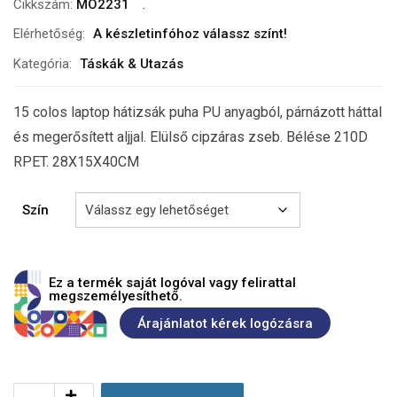
Cikkszám:
MO2231
Elérhetőség:
A készletinfóhoz válassz színt!
Kategória:
Táskák & Utazás
15 colos laptop hátizsák puha PU anyagból, párnázott háttal
és megerősített aljjal. Elülső cipzáras zseb. Bélése 210D
RPET. 28X15X40CM
Szín
Ez a termék saját logóval vagy felirattal
megszemélyesíthető.
Árajánlatot kérek logózásra