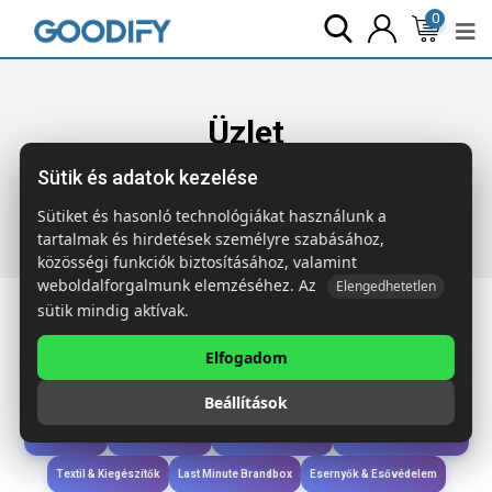
0
Üzlet
Sütik és adatok kezelése
Főoldal
Termékek
Táskák & Utazás
BAI BACKPACK 15
colos PU laptop hátizsák
Sütiket és hasonló technológiákat használunk a
tartalmak és hirdetések személyre szabásához,
közösségi funkciók biztosításához, valamint
weboldalforgalmunk elemzéséhez. Az
Elengedhetetlen
sütik mindig aktívak.
Elfogadom
Iroda & Írás
Táskák & Utazás
Étkezés & Ivás
Szóróajándék & Szerszám
Beállítások
Technológia & Kiegészítők
Wellness & Ápolás
Sport & Szabadidő
Újdonságok
Karácsony & Tél
Gyerekek & játékok
Ruházat & Kiegészítők
Textil & Kiegészítők
Last Minute Brandbox
Esernyők & Esővédelem