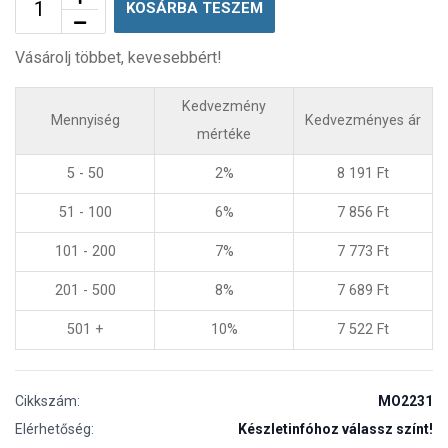
KOSÁRBA TESZEM
Vásárolj többet, kevesebbért!
Kedvezmény
Mennyiség
Kedvezményes ár
mértéke
5 - 50
2%
8 191
Ft
51 - 100
6%
7 856
Ft
101 - 200
7%
7 773
Ft
201 - 500
8%
7 689
Ft
501 +
10%
7 522
Ft
Cikkszám:
MO2231
Elérhetőség:
Készletinfóhoz válassz színt!