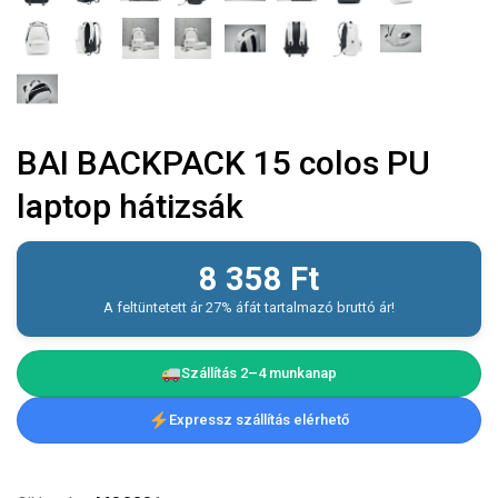
BAI BACKPACK 15 colos PU
laptop hátizsák
8 358
Ft
A feltüntetett ár 27% áfát tartalmazó bruttó ár!
Szállítás 2–4 munkanap
Expressz szállítás elérhető