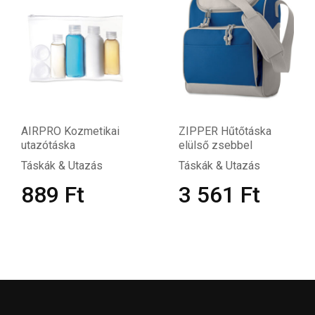
AIRPRO Kozmetikai
ZIPPER Hűtőtáska
utazótáska
elülső zsebbel
Táskák & Utazás
Táskák & Utazás
889
Ft
3 561
Ft