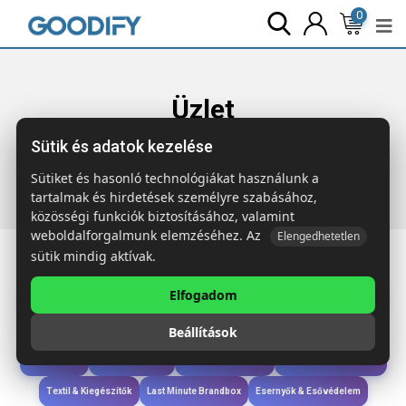
0
Üzlet
Sütik és adatok kezelése
Főoldal
Termékek
Táskák & Utazás
BOCCARIA
Nagyméretű utazótáska
Sütiket és hasonló technológiákat használunk a
tartalmak és hirdetések személyre szabásához,
közösségi funkciók biztosításához, valamint
weboldalforgalmunk elemzéséhez. Az
Elengedhetetlen
sütik mindig aktívak.
Elfogadom
Iroda & Írás
Táskák & Utazás
Étkezés & Ivás
Szóróajándék & Szerszám
Beállítások
Technológia & Kiegészítők
Wellness & Ápolás
Sport & Szabadidő
Újdonságok
Karácsony & Tél
Gyerekek & játékok
Ruházat & Kiegészítők
Textil & Kiegészítők
Last Minute Brandbox
Esernyők & Esővédelem