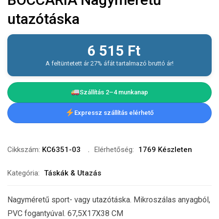
utazótáska
6 515
Ft
A feltüntetett ár 27% áfát tartalmazó bruttó ár!
Szállítás 2–4 munkanap
Expressz szállítás elérhető
Cikkszám:
KC6351-03
Elérhetőség:
1769 Készleten
Kategória:
Táskák & Utazás
Nagyméretű sport- vagy utazótáska. Mikroszálas anyagból,
PVC fogantyúval. 67,5X17X38 CM