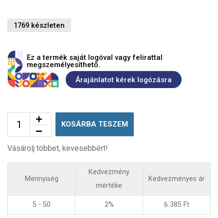
1769 készleten
Ez a termék saját logóval vagy felirattal
megszemélyesíthető.
Árajánlatot kérek logózásra
KOSÁRBA TESZEM
Vásárolj többet, kevesebbért!
Kedvezmény
Mennyiség
Kedvezményes ár
mértéke
5 - 50
2%
6 385
Ft