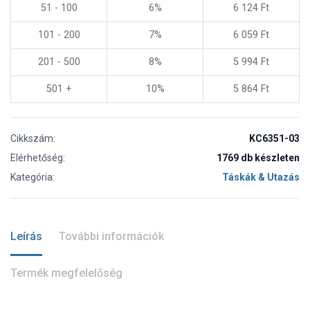
51 - 100
6%
6 124
Ft
101 - 200
7%
6 059
Ft
201 - 500
8%
5 994
Ft
501 +
10%
5 864
Ft
Cikkszám:
KC6351-03
Elérhetőség:
1769 db készleten
Kategória:
Táskák & Utazás
Leírás
További információk
Termék megfelelőség