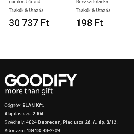
gurulós bőrönd
Bevásárlótáska
Táskák & Utazás
Táskák & Utazás
30 737
Ft
198
Ft
Cégnév:
BLAN Kft.
Alapítás éve:
2004
Székhely:
4024 Debrecen, Piac utca 26. A. ép. 3/12.
Adószám:
13413543-2-09