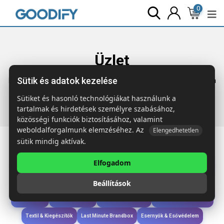
0
Üzlet
Sütik és adatok kezelése
Főoldal
Termékek
Wellness & Ápolás
BALL Ajakbalzsam
focilabda tokban
Sütiket és hasonló technológiákat használunk a
tartalmak és hirdetések személyre szabásához,
közösségi funkciók biztosításához, valamint
weboldalforgalmunk elemzéséhez. Az
Elengedhetetlen
sütik mindig aktívak.
Elfogadom
Iroda & Írás
Táskák & Utazás
Étkezés & Ivás
Szóróajándék & Szerszám
Beállítások
Technológia & Kiegészítők
Wellness & Ápolás
Sport & Szabadidő
Újdonságok
Karácsony & Tél
Gyerekek & játékok
Ruházat & Kiegészítők
Textil & Kiegészítők
Last Minute Brandbox
Esernyők & Esővédelem