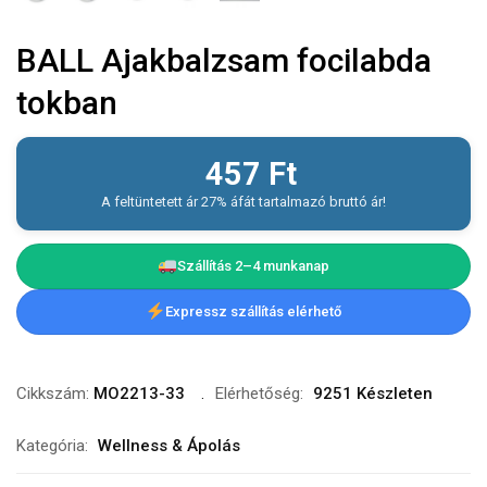
BALL Ajakbalzsam focilabda
tokban
457
Ft
A feltüntetett ár 27% áfát tartalmazó bruttó ár!
Szállítás 2–4 munkanap
Expressz szállítás elérhető
Cikkszám:
MO2213-33
Elérhetőség:
9251 Készleten
Kategória:
Wellness & Ápolás