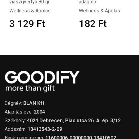
viaszgyertya 80 gr
adagoló
Wellness & Ápolás
Wellness & Ápolás
3 129
Ft
182
Ft
Cégnév:
BLAN Kft.
Alapítás éve:
2004
Székhely:
4024 Debrecen, Piac utca 26. A. ép. 3/12.
Adószám:
13413543-2-09
Bankszámlaszám:
11600006-00000000-13410502