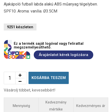
Ajakápoló futball labda alakú ABS műanyag tégelyben.
SPF10. Aroma: vanília. Ø3.5CM
9251 készleten
Ez a termék saját logóval vagy felirattal
megszemélyesíthető.
Árajánlatot kérek logózásra
KOSÁRBA TESZEM
Vásárolj többet, kevesebbért!
Kedvezmény
Mennyiség
Kedvezményes ár
mértéke