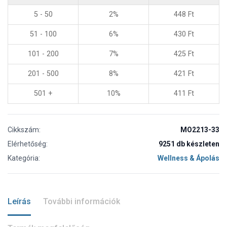
5 - 50
2%
448
Ft
51 - 100
6%
430
Ft
101 - 200
7%
425
Ft
201 - 500
8%
421
Ft
501 +
10%
411
Ft
Cikkszám:
MO2213-33
Elérhetőség:
9251 db készleten
Kategória:
Wellness & Ápolás
Leírás
További információk