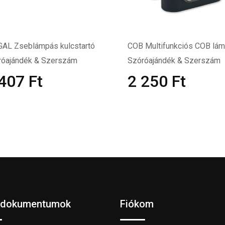
GAL Zseblámpás kulcstartó
COB Multifunkciós COB lá
róajándék & Szerszám
Szóróajándék & Szerszám
 407
Ft
2 250
Ft
 dokumentumok
Fiókom