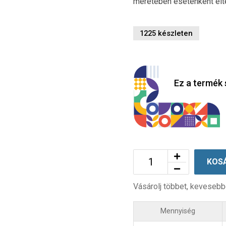
méretében esetenként elt
1225 készleten
Ez a termék 
KOS
Vásárolj többet, kevesebb
Mennyiség