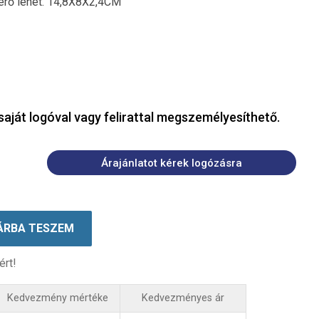
érő lehet. 14,8X8X2,4CM
saját logóval vagy felirattal megszemélyesíthető.
Árajánlatot kérek logózásra
ÁRBA TESZEM
ért!
Kedvezmény mértéke
Kedvezményes ár