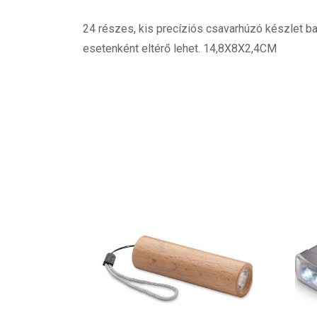
24 részes, kis precíziós csavarhúzó készlet 
esetenként eltérő lehet. 14,8X8X2,4CM