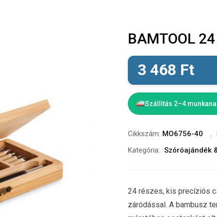
BAMTOOL 24 
3 468
Ft
Szállítás 2–4 munkan
Cikkszám:
MO6756-40
Kategória:
Szóróajándék 
24 részes, kis precíziós
záródással. A bambusz te