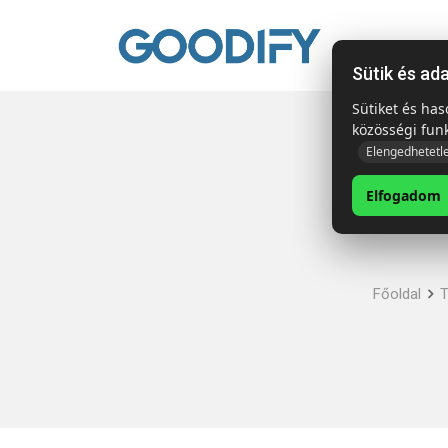
Kezdől
Sütik és ad
Sütiket és ha
közösségi fun
Elengedhetetl
Elfogadom
Főoldal
T