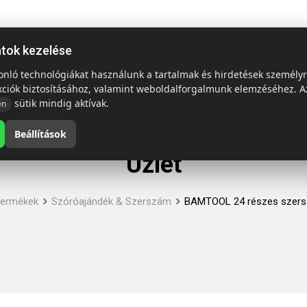
ap
Termékek
Emblémázás és szállítás
Tech = Kedvező á
atok kezelése
sonló technológiákat használunk a tartalmak és hirdetések személy
kciók biztosításához, valamint weboldalforgalmunk elemzéséhez. A
sütik mindig aktívak.
en
Beállítások
Üzlet
ermékek
Szóróajándék & Szerszám
BAMTOOL 24 részes szers