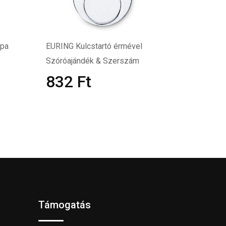
mpa
EURING Kulcstartó érmével
Szóróajándék & Szerszám
832
Ft
Támogatás