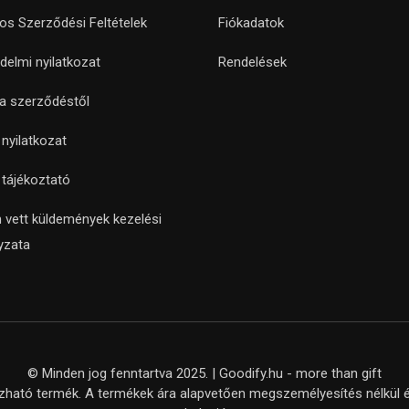
nos Szerződési Feltételek
Fiókadatok
delmi nyilatkozat
Rendelések
 a szerződéstől
i nyilatkozat
i tájékoztató
 vett küldemények kezelési
yzata
© Minden jog fenntartva 2025. | Goodify.hu - more than gift
ató termék. A termékek ára alapvetően megszemélyesítés nélkül ér