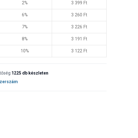
2%
3 399
Ft
6%
3 260
Ft
7%
3 226
Ft
8%
3 191
Ft
10%
3 122
Ft
tőség:
1225 db készleten
Szerszám