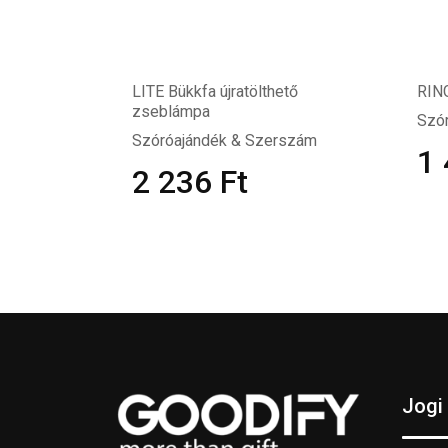
LITE Bükkfa újratölthető
RIN
zseblámpa
Szó
Szóróajándék & Szerszám
1
2 236
Ft
Jogi