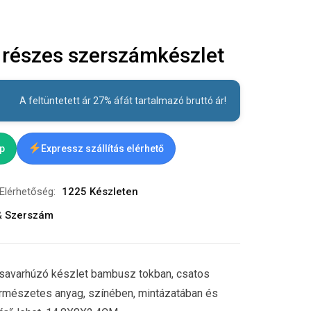
részes szerszámkészlet
A feltüntetett ár 27% áfát tartalmazó bruttó ár!
ap
Expressz szállítás elérhető
Elérhetőség:
1225 Készleten
& Szerszám
 csavarhúzó készlet bambusz tokban, csatos
rmészetes anyag, színében, mintázatában és