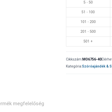
5 - 50
51 - 100
101 - 200
201 - 500
501 +
Cikkszám:
MO6756-40
Elérhe
Kategória:
Szóróajándék & 
rmék megfelelőség