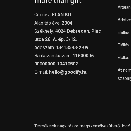
Általá
Cégnév:
BLAN Kft.
Adatvé
Alapítás éve:
2004
Székhely:
4024 Debrecen, Piac
Elállás
utca 26. A. ép. 3/12.
Elállás
Adószám:
13413543-2-09
Bankszámlaszám:
11600006-
Elállás
00000000-13410502
Át nem
E-mail:
hello@goodify.hu
szabál
Termékeink nagy része megszemélyesíthető, logózh