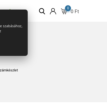
0
0
Ft
r
ESG
re szabásához,
z
zámkészlet