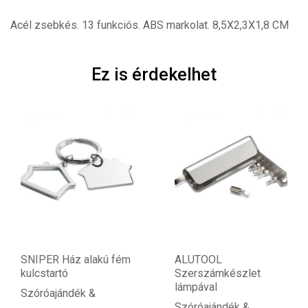
Acél zsebkés. 13 funkciós. ABS markolat. 8,5X2,3X1,8 CM
Ez is érdekelhet
Ház alakú fém
ALUTOOL
HARROB
tó
Szerszámkészlet
kulcstar
lámpával
ándék &
Szóróaj
Szóróajándék &