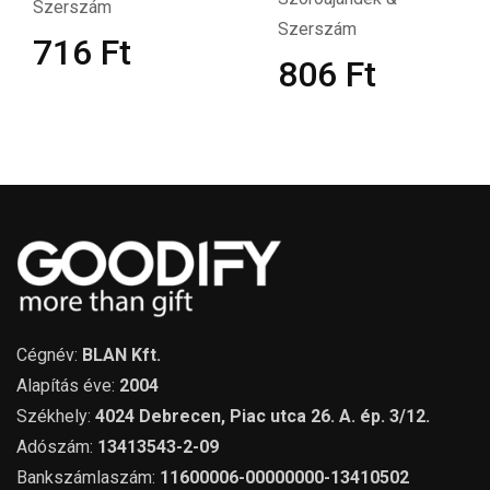
ám
Szersz
Szerszám
6
Ft
69
806
Ft
Cégnév:
BLAN Kft.
Alapítás éve:
2004
Székhely:
4024 Debrecen, Piac utca 26. A. ép. 3/12.
Adószám:
13413543-2-09
Bankszámlaszám:
11600006-00000000-13410502