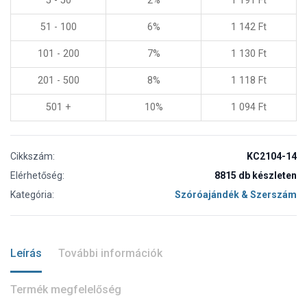
5 - 50
2%
1 191
Ft
51 - 100
6%
1 142
Ft
101 - 200
7%
1 130
Ft
201 - 500
8%
1 118
Ft
501 +
10%
1 094
Ft
Cikkszám:
KC2104-14
Elérhetőség:
8815 db készleten
Kategória:
Szóróajándék & Szerszám
Leírás
További információk
Termék megfelelőség