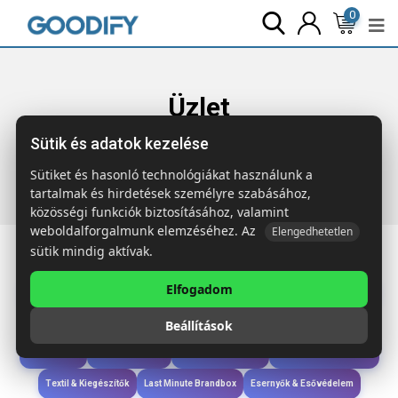
0
Üzlet
Sütik és adatok kezelése
Főoldal
Termékek
Szóróajándék &
Szerszám
MCGREGOR Többfunkciós zsebkés
Sütiket és hasonló technológiákat használunk a
tartalmak és hirdetések személyre szabásához,
közösségi funkciók biztosításához, valamint
weboldalforgalmunk elemzéséhez. Az
Elengedhetetlen
sütik mindig aktívak.
Elfogadom
Iroda & Írás
Táskák & Utazás
Étkezés & Ivás
Szóróajándék & Szerszám
Beállítások
Technológia & Kiegészítők
Wellness & Ápolás
Sport & Szabadidő
Újdonságok
Karácsony & Tél
Gyerekek & játékok
Ruházat & Kiegészítők
Textil & Kiegészítők
Last Minute Brandbox
Esernyők & Esővédelem