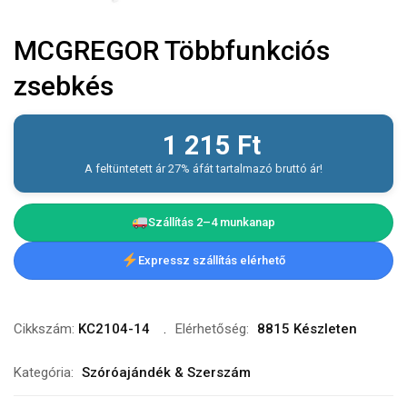
MCGREGOR Többfunkciós
zsebkés
1 215
Ft
A feltüntetett ár 27% áfát tartalmazó bruttó ár!
Szállítás 2–4 munkanap
Expressz szállítás elérhető
Cikkszám:
KC2104-14
Elérhetőség:
8815 Készleten
Kategória:
Szóróajándék & Szerszám