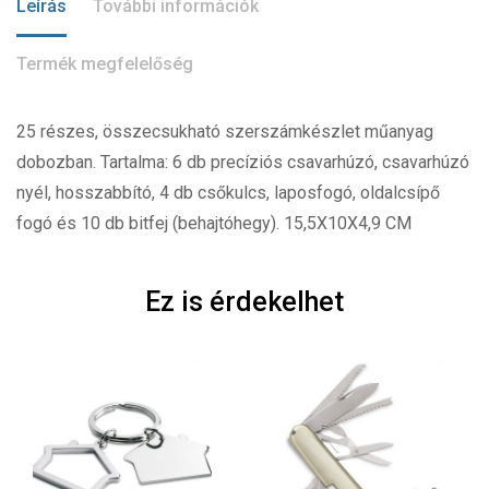
Leírás
További információk
Termék megfelelőség
25 részes, összecsukható szerszámkészlet műanyag
dobozban. Tartalma: 6 db precíziós csavarhúzó, csavarhúzó
nyél, hosszabbító, 4 db csőkulcs, laposfogó, oldalcsípő
fogó és 10 db bitfej (behajtóhegy). 15,5X10X4,9 CM
Ez is érdekelhet