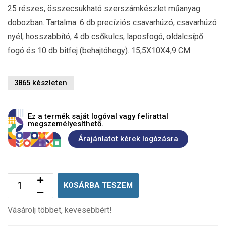
25 részes, összecsukható szerszámkészlet műanyag
dobozban. Tartalma: 6 db precíziós csavarhúzó, csavarhúzó
nyél, hosszabbító, 4 db csőkulcs, laposfogó, oldalcsípő
fogó és 10 db bitfej (behajtóhegy). 15,5X10X4,9 CM
3865 készleten
Ez a termék saját logóval vagy felirattal
megszemélyesíthető.
Árajánlatot kérek logózásra
KOSÁRBA TESZEM
Vásárolj többet, kevesebbért!