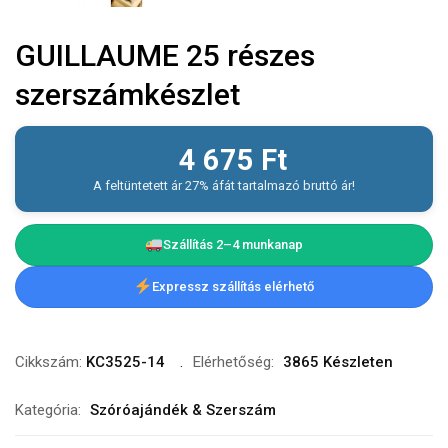
GUILLAUME 25 részes
szerszámkészlet
4 675
Ft
A feltüntetett ár 27% áfát tartalmazó bruttó ár!
Szállítás 2–4 munkanap
Expressz szállítás elérhető
Cikkszám:
KC3525-14
Elérhetőség:
3865 Készleten
Kategória:
Szóróajándék & Szerszám