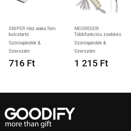
SNIPER Ház alakú fém
MCGREGOR
kulcstartó
Többfunkciós zsebkés
Szóróajándék &
Szóróajándék &
Szerszám
Szerszám
716
Ft
1 215
Ft