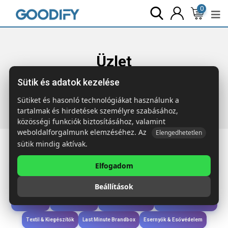
0
Üzlet
Sütik és adatok kezelése
Főoldal
Termékek
Szóróajándék &
Szerszám
GUILLAUME 25 részes szerszámkészlet
Sütiket és hasonló technológiákat használunk a
tartalmak és hirdetések személyre szabásához,
közösségi funkciók biztosításához, valamint
weboldalforgalmunk elemzéséhez. Az
Elengedhetetlen
sütik mindig aktívak.
Elfogadom
Iroda & Írás
Táskák & Utazás
Étkezés & Ivás
Szóróajándék & Szerszám
Beállítások
Technológia & Kiegészítők
Wellness & Ápolás
Sport & Szabadidő
Újdonságok
Karácsony & Tél
Gyerekek & játékok
Ruházat & Kiegészítők
Textil & Kiegészítők
Last Minute Brandbox
Esernyők & Esővédelem