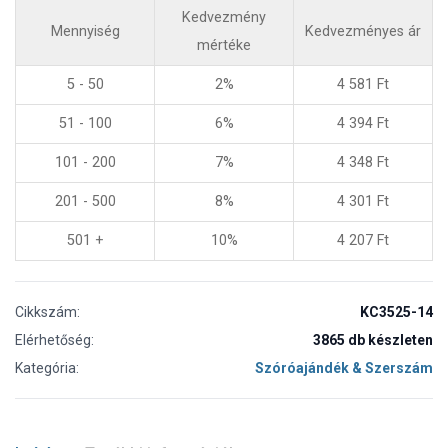
Kedvezmény
Mennyiség
Kedvezményes ár
mértéke
5 - 50
2%
4 581
Ft
51 - 100
6%
4 394
Ft
101 - 200
7%
4 348
Ft
201 - 500
8%
4 301
Ft
501 +
10%
4 207
Ft
Cikkszám:
KC3525-14
Elérhetőség:
3865 db készleten
Kategória:
Szóróajándék & Szerszám