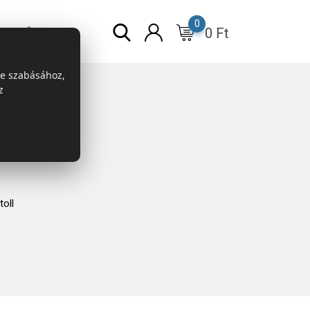
0
0
Ft
r
ESG
re szabásához,
z
oll