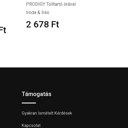
PRODIGY Tolltartó órával
Iroda & Írás
2 678
Ft
Ft
Támogatás
Gyakran Ismételt Kérdések
Kapcsolat