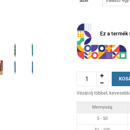
Szín
Ez a termék 
KOS
Vásárolj többet, kevesebb
Mennyiség
5 - 50
51 - 100