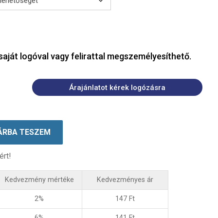
saját logóval vagy felirattal megszemélyesíthető.
Árajánlatot kérek logózásra
ÁRBA TESZEM
ért!
Kedvezmény mértéke
Kedvezményes ár
2%
147
Ft
6%
141
Ft