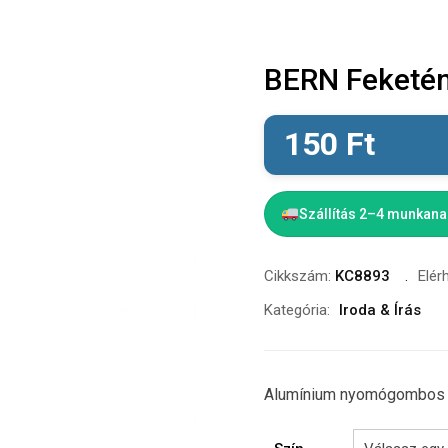
BERN Feketén
150
Ft
Szállítás 2–4 munkan
Cikkszám:
KC8893
Elér
Kategória:
Iroda & Írás
Alumínium nyomógombos go