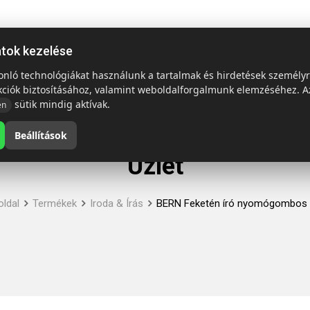
ap
Termékek
Emblémázás és szállítás
Tech = Kedvező á
atok kezelése
sonló technológiákat használunk a tartalmak és hirdetések személy
kciók biztosításához, valamint weboldalforgalmunk elemzéséhez. A
sütik mindig aktívak.
en
Beállítások
Üzlet
oldal
Termékek
Iroda & Írás
BERN Feketén író nyomógombos t