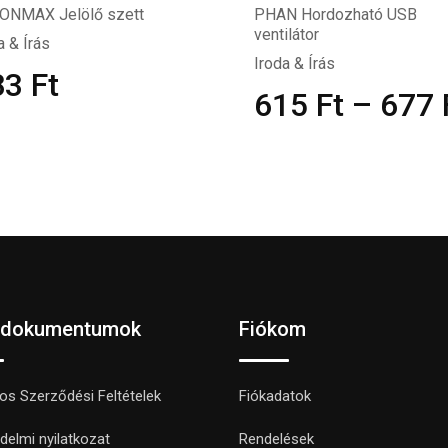
IONMAX Jelölő szett
PHAN Hordozható USB
ventilátor
a & Írás
Iroda & Írás
83
Ft
615
Ft
–
677
 dokumentumok
Fiókom
nos Szerződési Feltételek
Fiókadatok
delmi nyilatkozat
Rendelések