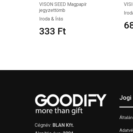
VISON SEED Magpapír
VIS
jegyzettömb
Irod
Iroda & Írás
6
333
Ft
Jogi
Általá
Cégnév:
BLAN Kft.
Adatvé