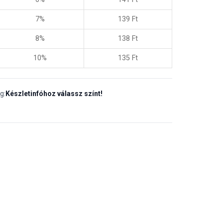
7%
139
Ft
8%
138
Ft
10%
135
Ft
g:
Készletinfóhoz válassz színt!