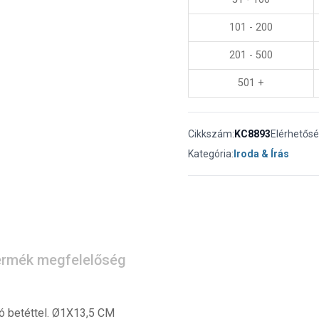
101 - 200
201 - 500
501 +
Cikkszám:
KC8893
Elérhetősé
Kategória:
Iroda & Írás
rmék megfelelőség
ó betéttel. Ø1X13,5 CM