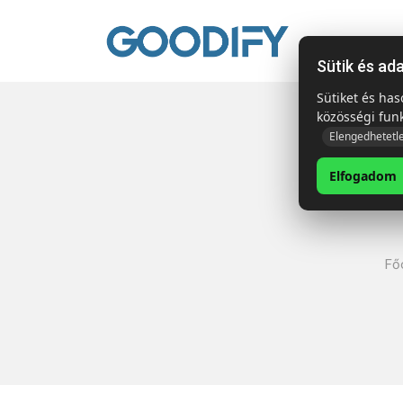
Kezdől
Sütik és ad
Sütiket és ha
közösségi fun
Elengedhetetl
Elfogadom
Fő