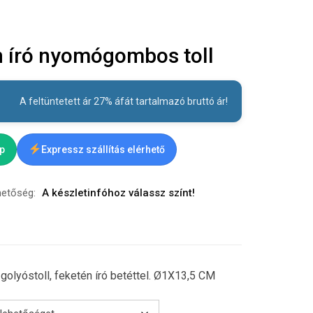
 író nyomógombos toll
A feltüntetett ár 27% áfát tartalmazó bruttó ár!
ap
Expressz szállítás elérhető
hetőség:
A készletinfóhoz válassz színt!
lyóstoll, feketén író betéttel. Ø1X13,5 CM