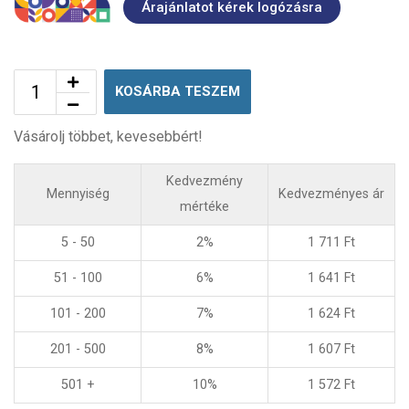
Árajánlatot kérek logózásra
KOSÁRBA TESZEM
Vásárolj többet, kevesebbért!
Kedvezmény
Mennyiség
Kedvezményes ár
mértéke
5 - 50
2%
1 711
Ft
51 - 100
6%
1 641
Ft
101 - 200
7%
1 624
Ft
201 - 500
8%
1 607
Ft
501 +
10%
1 572
Ft