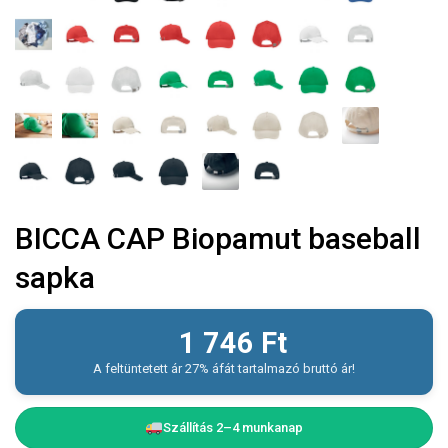
BICCA CAP Biopamut baseball
sapka
1 746
Ft
A feltüntetett ár 27% áfát tartalmazó bruttó ár!
Szállítás 2–4 munkanap