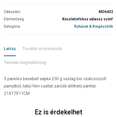
Cikkszám:
MO6432
Elérhetőség:
Készletinfóhoz válassz színt!
Kategória:
Ruházat & Kiegészítők
Leírás
További információk
Termék megfelelőség
5 paneles baseball sapka 250 g vastag bio szálcsiszolt
pamutból, hátul fém csattal záródó állítható pánttal.
21X17X11CM
Ez is érdekelhet