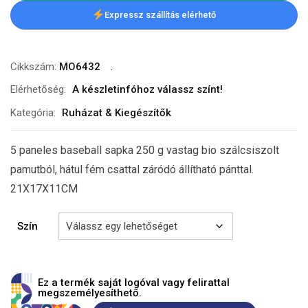
Expressz szállítás elérhető
Cikkszám:
MO6432
Elérhetőség:
A készletinfóhoz válassz színt!
Kategória:
Ruházat & Kiegészítők
5 paneles baseball sapka 250 g vastag bio szálcsiszolt
pamutból, hátul fém csattal záródó állítható pánttal.
21X17X11CM
Szín
Ez a termék saját logóval vagy felirattal
megszemélyesíthető.