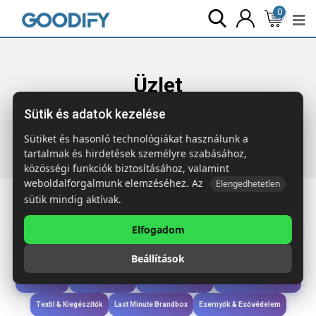
0
Üzlet
Sütik és adatok kezelése
Főoldal
Termékek
Ruházat & Kiegészítők
BICCA CAP
Biopamut baseball sapka
Sütiket és hasonló technológiákat használunk a
tartalmak és hirdetések személyre szabásához,
közösségi funkciók biztosításához, valamint
weboldalforgalmunk elemzéséhez. Az
Elengedhetetlen
sütik mindig aktívak.
Elfogadom
Iroda & Írás
Táskák & Utazás
Étkezés & Ivás
Szóróajándék & Szerszám
Beállítások
Technológia & Kiegészítők
Wellness & Ápolás
Sport & Szabadidő
Újdonságok
Karácsony & Tél
Gyerekek & játékok
Ruházat & Kiegészítők
Textil & Kiegészítők
Last Minute Brandbox
Esernyők & Esővédelem