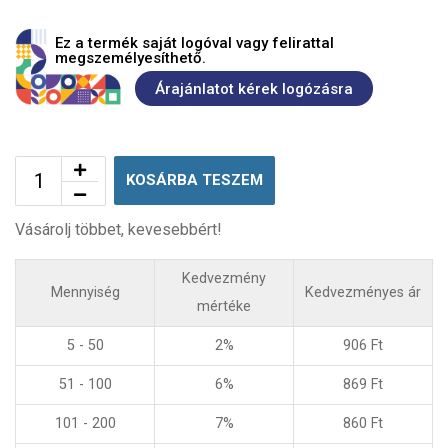
Ez a termék saját logóval vagy felirattal
megszemélyesíthető.
Árajánlatot kérek logózásra
KOSÁRBA TESZEM
Vásárolj többet, kevesebbért!
Kedvezmény
Mennyiség
Kedvezményes ár
mértéke
5 - 50
2%
906
Ft
51 - 100
6%
869
Ft
101 - 200
7%
860
Ft