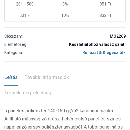
201 - 500
8%
851
Ft
501 +
10%
832
Ft
Cikkszám:
MO2269
Elérhetőség:
Készletinfóhoz válassz színt!
Kategória:
Ruházat & Kiegészítők
Leírás
További információk
Termék megfelelőség
5 paneles poliészter 140-150 gr/m2 kamionos sapka.
Állítható műanyag zárórész. Fehér elülső panel és színes
napellenző jersey poliészter anyagból. A többi panel hálós