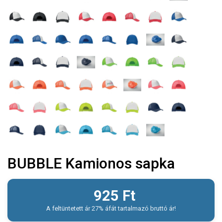
BUBBLE Kamionos sapka
925
Ft
A feltüntetett ár 27% áfát tartalmazó bruttó ár!