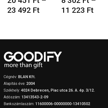
20 451
Ft
–
8 302
Ft
–
23 492
Ft
11 223
Ft
Cégnév:
BLAN Kft.
Alapítás éve:
2004
Székhely:
4024 Debrecen, Piac utca 26. A. ép. 3/12.
Adószám:
13413543-2-09
Bankszámlaszám:
11600006-00000000-13410502