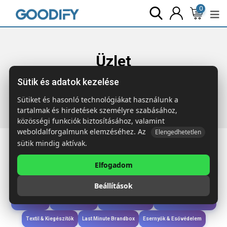
0
Üzlet
Sütik és adatok kezelése
Főoldal
Termékek
Ruházat & Kiegészítők
BUBBLE
Kamionos sapka
Sütiket és hasonló technológiákat használunk a
tartalmak és hirdetések személyre szabásához,
közösségi funkciók biztosításához, valamint
weboldalforgalmunk elemzéséhez. Az
Elengedhetetlen
sütik mindig aktívak.
Elfogadom
Iroda & Írás
Táskák & Utazás
Étkezés & Ivás
Szóróajándék & Szerszám
Beállítások
Technológia & Kiegészítők
Wellness & Ápolás
Sport & Szabadidő
Újdonságok
Karácsony & Tél
Gyerekek & játékok
Ruházat & Kiegészítők
Textil & Kiegészítők
Last Minute Brandbox
Esernyők & Esővédelem