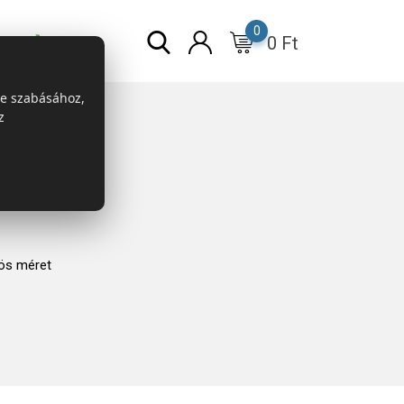
0
0
Ft
r
ESG
re szabásához,
z
ös méret