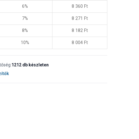
6%
8 360
Ft
7%
8 271
Ft
8%
8 182
Ft
10%
8 004
Ft
tőség:
1212 db készleten
zítők