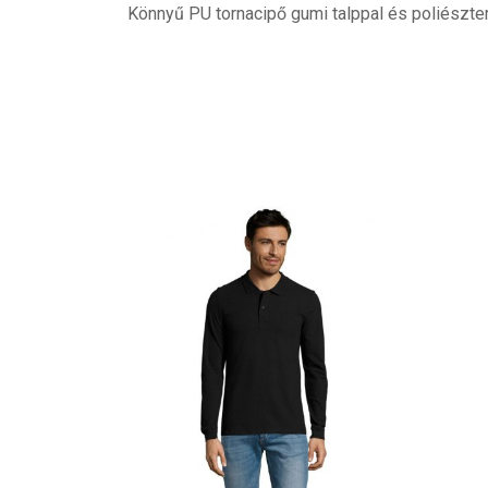
Könnyű PU tornacipő gumi talppal és poliészte