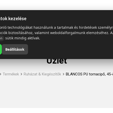
ap
Termékek
Emblémázás és szállítás
Tech = Kedvező á
atok kezelése
sonló technológiákat használunk a tartalmak és hirdetések személy
kciók biztosításához, valamint weboldalforgalmunk elemzéséhez. A
sütik mindig aktívak.
en
Beállítások
Üzlet
Termékek
Ruházat & Kiegészítők
BLANCOS PU tornacipő, 45-