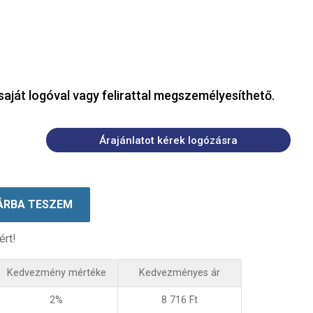
saját logóval vagy felirattal megszemélyesíthető.
Árajánlatot kérek logózásra
ÁRBA TESZEM
ért!
Kedvezmény mértéke
Kedvezményes ár
2%
8 716
Ft