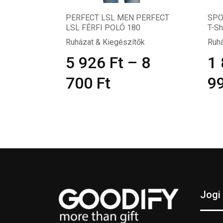
PERFECT LSL MEN PERFECT
SPO
LSL FÉRFI POLÓ 180
T-Sh
Ruházat & Kiegészítők
Ruhá
5 926
Ft
–
8
1
700
Ft
9
Jogi