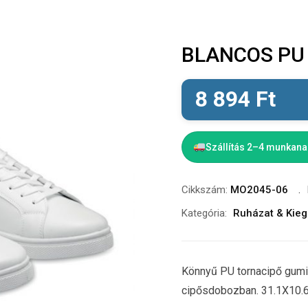
BLANCOS PU t
8 894
Ft
Szállítás 2–4 munkan
Cikkszám:
MO2045-06
Kategória:
Ruházat & Kieg
Könnyű PU tornacipő gumi 
cipősdobozban. 31.1X10