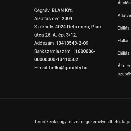
Általá
Cégnév:
BLAN Kft.
Adatvé
Alapítás éve:
2004
Székhely:
4024 Debrecen, Piac
Elállás
utca 26. A. ép. 3/12.
Elállás
Adószám:
13413543-2-09
Bankszámlaszám:
11600006-
Elállás
00000000-13410502
Át nem
E-mail:
hello@goodify.hu
szabál
Termékeink nagy része megszemélyesíthető, logózh