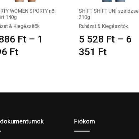
RTY WOMEN SPORTY női
SHIFT SHIFT UNI széldzse
irt 140g
210g
zat & Kiegészítők
Ruházat & Kiegészítők
 886
Ft
–
1
5 528
Ft
–
6
96
Ft
351
Ft
 dokumentumok
Fiókom