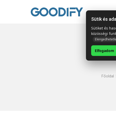
Kezdől
Sütik és ad
Sütiket és ha
közösségi fun
Elengedhetetl
Elfogadom
Főoldal