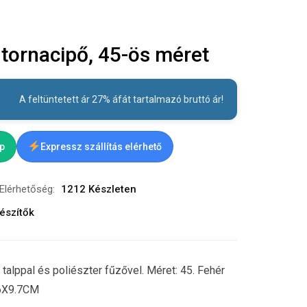
ornacipő, 45-ös méret
A feltüntetett ár 27% áfát tartalmazó bruttó ár!
ap
Expressz szállítás elérhető
Elérhetőség:
1212 Készleten
észítők
talppal és poliészter fűzővel. Méret: 45. Fehér
.6X9.7CM