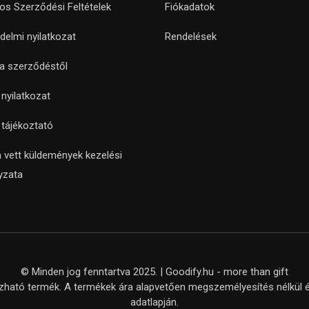
nos Szerződési Feltételek
Fiókadatok
delmi nyilatkozat
Rendelések
 a szerződéstől
i nyilatkozat
i tájékoztató
 vett küldemények kezelési
yzata
© Minden jog fenntartva 2025. | Goodify.hu - more than gift
ató termék. A termékek ára alapvetően megszemélyesítés nélkül ér
adatlapján.