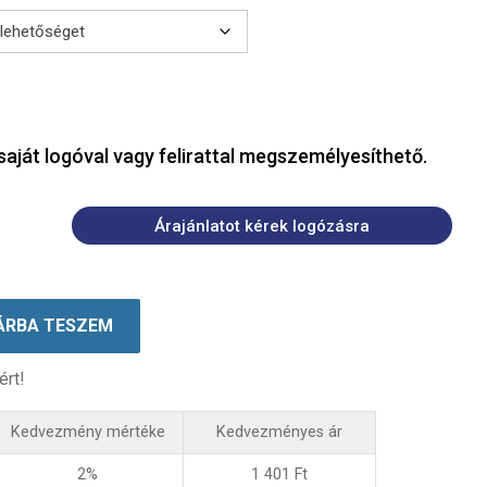
saját logóval vagy felirattal megszemélyesíthető.
Árajánlatot kérek logózásra
ÁRBA TESZEM
ért!
Kedvezmény mértéke
Kedvezményes ár
2%
1 401
Ft