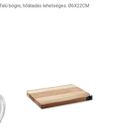
plafalú bögre, hőátadás lehetséges. Ø6X22CM