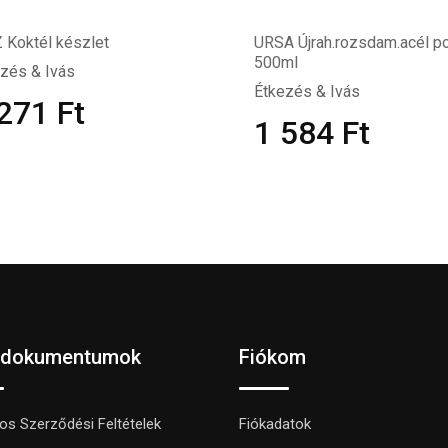
 Koktél készlet
URSA Újrah.rozsdam.acél p
500ml
zés & Ivás
Étkezés & Ivás
 271
Ft
1 584
Ft
 dokumentumok
Fiókom
nos Szerződési Feltételek
Fiókadatok