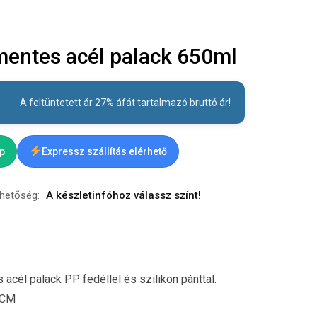
entes acél palack 650ml
A feltüntetett ár 27% áfát tartalmazó bruttó ár!
ap
Expressz szállítás elérhető
rhetőség:
A készletinfóhoz válassz színt!
acél palack PP fedéllel és szilikon pánttal.
2CM