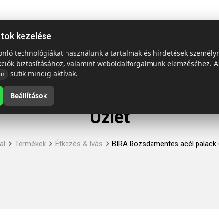
ap
Termékek
Emblémázás és szállítás
Tech = Kedvező á
atok kezelése
sonló technológiákat használunk a tartalmak és hirdetések személy
kciók biztosításához, valamint weboldalforgalmunk elemzéséhez. A
sütik mindig aktívak.
en
Beállítások
Üzlet
al
Termékek
Étkezés & Ivás
BIRA Rozsdamentes acél palack