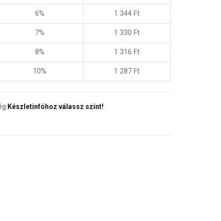
6%
1 344
Ft
7%
1 330
Ft
8%
1 316
Ft
10%
1 287
Ft
ég:
Készletinfóhoz válassz színt!