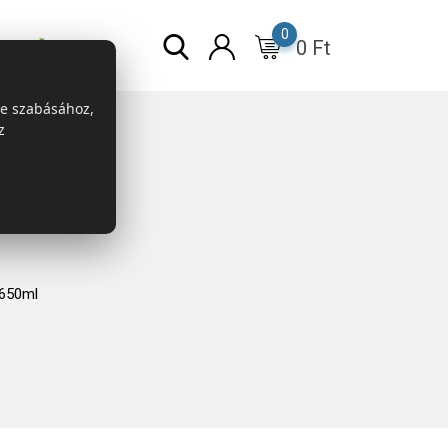
0
0
Ft
r
ESG
re szabásához,
z
 650ml