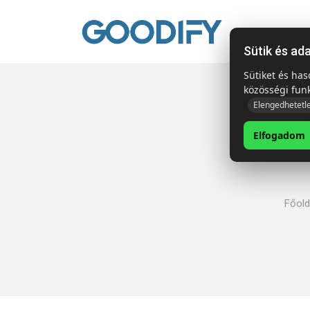
Kezdől
Sütik és ad
Sütiket és ha
közösségi fun
Elengedhetetl
Elfogadom
Főold