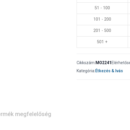
51 - 100
101 - 200
201 - 500
501 +
Cikkszám:
MO2241
Elérhetős
Kategória:
Étkezés & Ivás
rmék megfelelőség