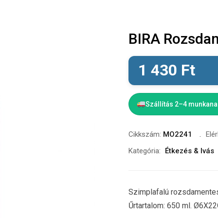
BIRA Rozsdam
1 430
Ft
Szállítás 2–4 munkan
Cikkszám:
MO2241
Elé
Kategória:
Étkezés & Ivás
Szimplafalú rozsdamentes 
Űrtartalom: 650 ml. Ø6X2