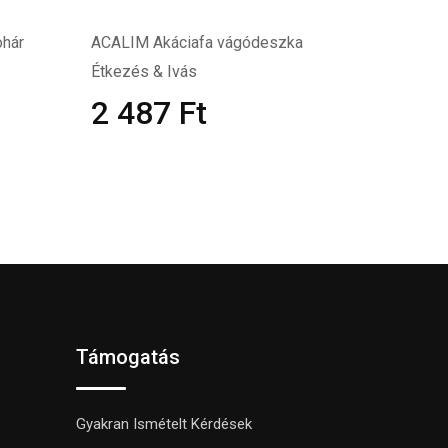
ohár
ACALIM Akáciafa vágódeszka
Étkezés & Ivás
2 487
Ft
Támogatás
Gyakran Ismételt Kérdések