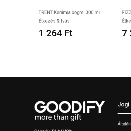
TRENT Kerámia bögre, 300 ml
FIZZ
Étkezés & Ivás
Étke
1 264
Ft
7
Jogi
Általá