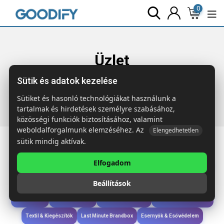
0
Üzlet
Sütik és adatok kezelése
Főoldal
Termékek
Gyerekek & játékok
BLACK Gyűrűs
képkarcoló füzet
Sütiket és hasonló technológiákat használunk a
tartalmak és hirdetések személyre szabásához,
közösségi funkciók biztosításához, valamint
weboldalforgalmunk elemzéséhez. Az
Elengedhetetlen
sütik mindig aktívak.
Elfogadom
Iroda & Írás
Táskák & Utazás
Étkezés & Ivás
Szóróajándék & Szerszám
Beállítások
Technológia & Kiegészítők
Wellness & Ápolás
Sport & Szabadidő
Újdonságok
Karácsony & Tél
Gyerekek & játékok
Ruházat & Kiegészítők
Textil & Kiegészítők
Last Minute Brandbox
Esernyők & Esővédelem