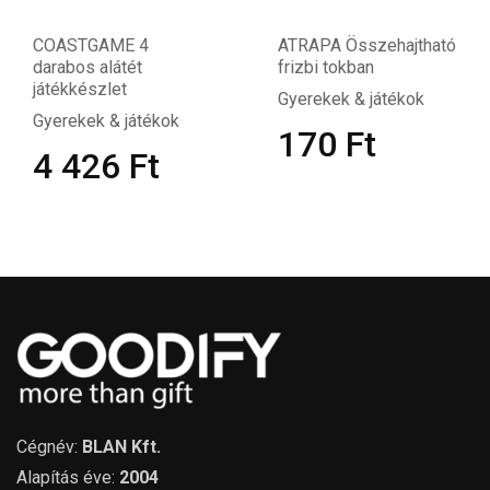
COASTGAME 4
ATRAPA Összehajtható
darabos alátét
frizbi tokban
játékkészlet
Gyerekek & játékok
Gyerekek & játékok
170
Ft
4 426
Ft
Cégnév:
BLAN Kft.
Alapítás éve:
2004