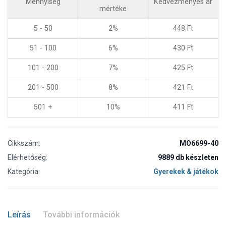
Mennyiség
Kedvezményes ár
mértéke
5 - 50
2%
448
Ft
51 - 100
6%
430
Ft
101 - 200
7%
425
Ft
201 - 500
8%
421
Ft
501 +
10%
411
Ft
Cikkszám:
MO6699-40
Elérhetőség:
9889 db készleten
Kategória:
Gyerekek & játékok
Leírás
További információk