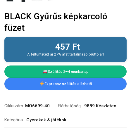
BLACK Gyűrűs képkarcoló
füzet
457
Ft
A feltüntetett ár 27% áfát tartalmazó bruttó ár!
Szállítás 2–4 munkanap
Expressz szállítás elérhető
Cikkszám:
MO6699-40
Elérhetőség:
9889 Készleten
Kategória:
Gyerekek & játékok