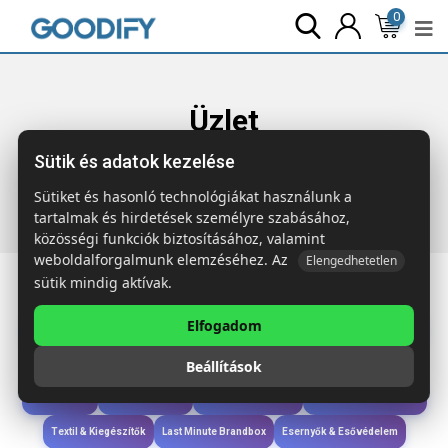
0
Üzlet
Sütik és adatok kezelése
Főoldal
Termékek
Gyerekek & játékok
CLOUDY Felhő
alakú stresszoldó játék
Sütiket és hasonló technológiákat használunk a
tartalmak és hirdetések személyre szabásához,
közösségi funkciók biztosításához, valamint
weboldalforgalmunk elemzéséhez. Az
Elengedhetetlen
sütik mindig aktívak.
Elfogadom
Iroda & Írás
Táskák & Utazás
Étkezés & Ivás
Szóróajándék & Szerszám
Beállítások
Technológia & Kiegészítők
Wellness & Ápolás
Sport & Szabadidő
Újdonságok
Karácsony & Tél
Gyerekek & játékok
Ruházat & Kiegészítők
Textil & Kiegészítők
Last Minute Brandbox
Esernyők & Esővédelem