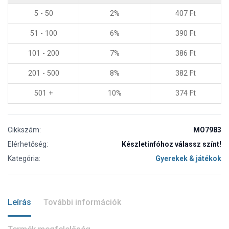
5 - 50
2%
407
Ft
51 - 100
6%
390
Ft
101 - 200
7%
386
Ft
201 - 500
8%
382
Ft
501 +
10%
374
Ft
Cikkszám:
MO7983
Elérhetőség:
Készletinfóhoz válassz színt!
Kategória:
Gyerekek & játékok
Leírás
További információk