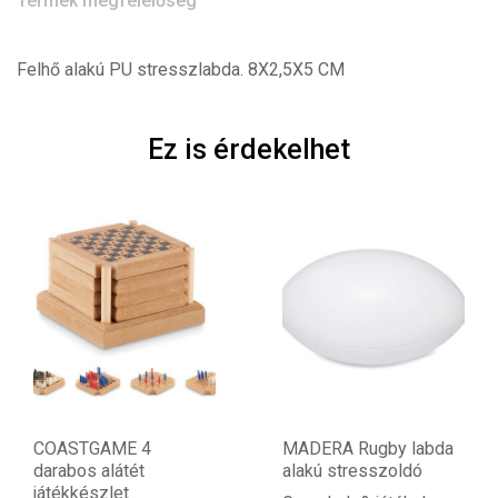
Termék megfelelőség
Felhő alakú PU stresszlabda. 8X2,5X5 CM
Ez is érdekelhet
COASTGAME 4
MADERA Rugby labda
darabos alátét
alakú stresszoldó
játékkészlet