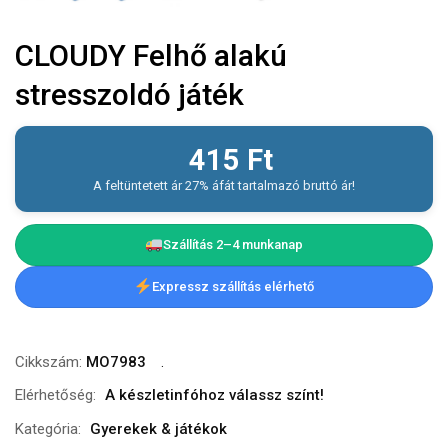
CLOUDY Felhő alakú
stresszoldó játék
415
Ft
A feltüntetett ár 27% áfát tartalmazó bruttó ár!
Szállítás 2–4 munkanap
Expressz szállítás elérhető
Cikkszám:
MO7983
Elérhetőség:
A készletinfóhoz válassz színt!
Kategória:
Gyerekek & játékok