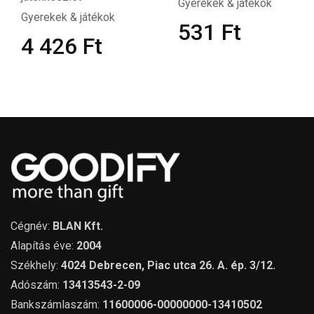
Gyerekek & játékok
Gyerekek & játékok
531
Ft
4 426
Ft
Cégnév:
BLAN Kft.
Alapítás éve:
2004
Székhely:
4024 Debrecen, Piac utca 26. A. ép. 3/12.
Adószám:
13413543-2-09
Bankszámlaszám:
11600006-00000000-13410502