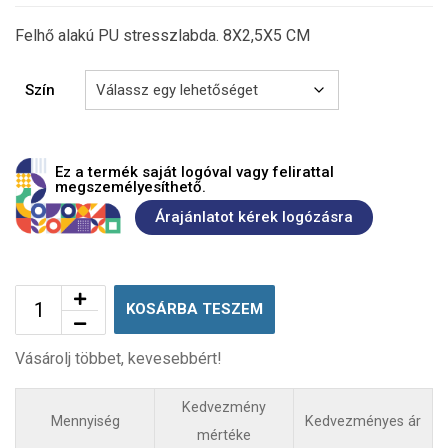
Felhő alakú PU stresszlabda. 8X2,5X5 CM
Szín
Ez a termék saját logóval vagy felirattal
megszemélyesíthető.
Árajánlatot kérek logózásra
KOSÁRBA TESZEM
Vásárolj többet, kevesebbért!
Kedvezmény
Mennyiség
Kedvezményes ár
mértéke