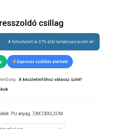
esszoldó csillag
A feltüntetett ár 27% áfát tartalmazó bruttó ár!
ap
Expressz szállítás elérhető
rhetőség:
A készletinfóhoz válassz színt!
ékok
 játék. PU anyag. 7,8X7,8X3,2CM