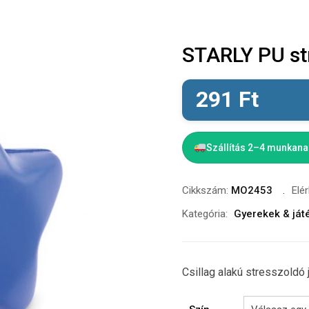
STARLY PU str
291
Ft
Szállítás 2–4 munkan
Cikkszám:
MO2453
Elé
Kategória:
Gyerekek & ját
Csillag alakú stresszoldó