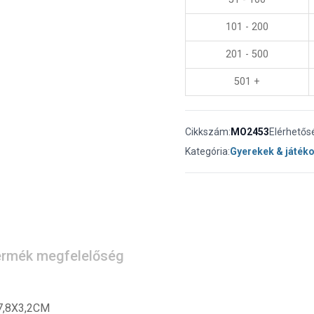
101 - 200
201 - 500
501 +
Cikkszám:
MO2453
Elérhetős
Kategória:
Gyerekek & játék
rmék megfelelőség
X7,8X3,2CM