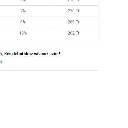
7%
270
Ft
8%
268
Ft
10%
262
Ft
ég:
Készletinfóhoz válassz színt!
ok