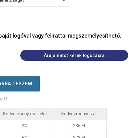
saját logóval vagy felirattal megszemélyesíthető.
Árajánlatot kérek logózásra
ÁRBA TESZEM
ért!
Kedvezmény mértéke
Kedvezményes ár
2%
285
Ft
6%
273
Ft