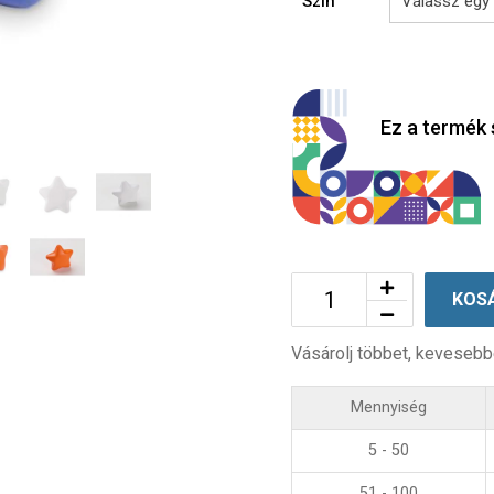
Szín
Ez a termék 
KOS
Vásárolj többet, kevesebb
Mennyiség
5 - 50
51 - 100