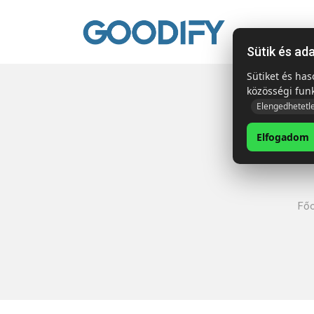
Kezdől
Sütik és ad
Sütiket és ha
közösségi fun
Elengedhetetl
Elfogadom
Főo