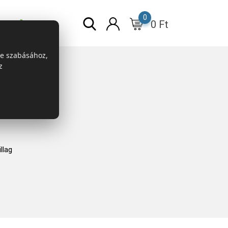
0
0
Ft
r
ESG
re szabásához,
z
llag