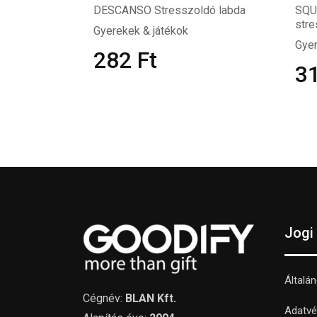
DESCANSO Stresszoldó labda
SQU
stre
Gyerekek & játékok
Gyer
282
Ft
3
Jogi
Általá
Cégnév:
BLAN Kft.
Adatvé