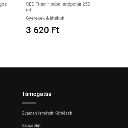
gos
SED Tritan™ baba itatópohár 250
ml
Gyerekek & játékok
3 620
Ft
Támogatás
Gyakran Ismételt Kérdések
Kapcsolat