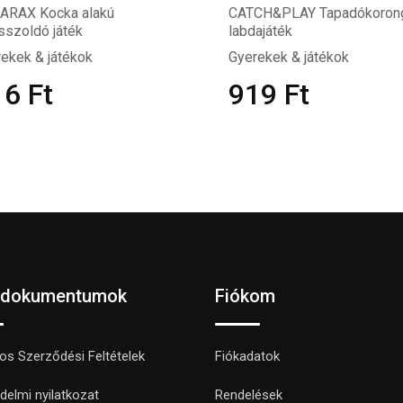
ARAX Kocka alakú
CATCH&PLAY Tapadókoron
sszoldó játék
labdajáték
ekek & játékok
Gyerekek & játékok
16
Ft
919
Ft
 dokumentumok
Fiókom
nos Szerződési Feltételek
Fiókadatok
delmi nyilatkozat
Rendelések